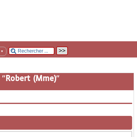
n
▼
 "
Robert (Mme)
"