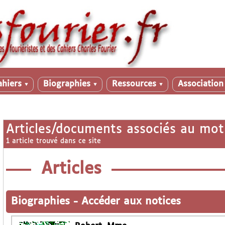
ahiers
Biographies
Ressources
Associatio
▼
▼
▼
Articles/documents associés au mot
1 article trouvé dans ce site
Articles
Biographies
-
Accéder aux notices