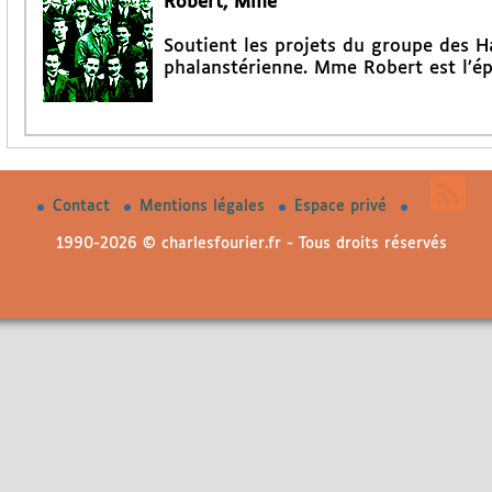
Robert, Mme
Soutient les projets du groupe des 
phalanstérienne. Mme Robert est l’é
Contact
Mentions légales
Espace privé
1990-2026 © charlesfourier.fr - Tous droits réservés