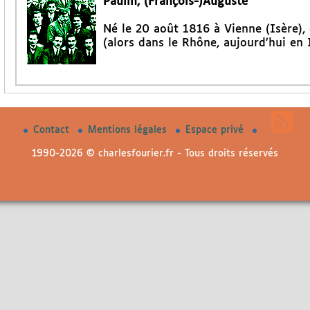
Paulin, (François-)Auguste
Né le 20 août 1816 à Vienne (Isère)
(alors dans le Rhône, aujourd’hui en I
Contact
Mentions légales
Espace privé
1990-2026 © charlesfourier.fr - Tous droits réservés