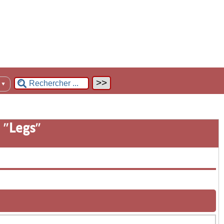
n
▼
 "
Legs
"