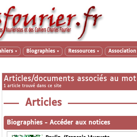
ahiers
Biographies
Ressources
Associatio
▼
▼
▼
Articles/documents associés au mot
1 article trouvé dans ce site
Articles
Biographies
-
Accéder aux notices