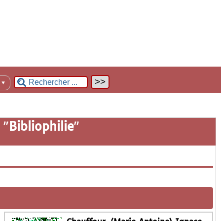
n
▼
 "
Bibliophilie
"