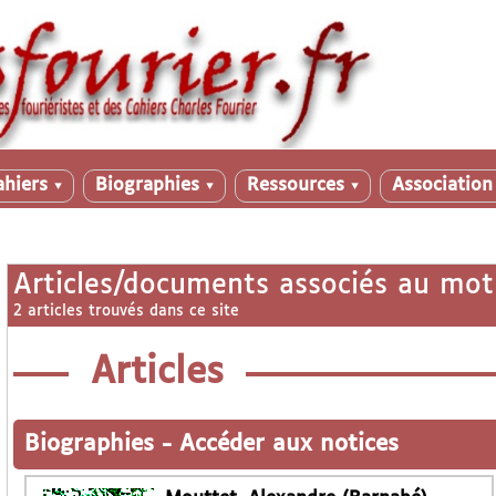
ahiers
Biographies
Ressources
Associatio
▼
▼
▼
Articles/documents associés au mot
2 articles trouvés dans ce site
Articles
Biographies
-
Accéder aux notices