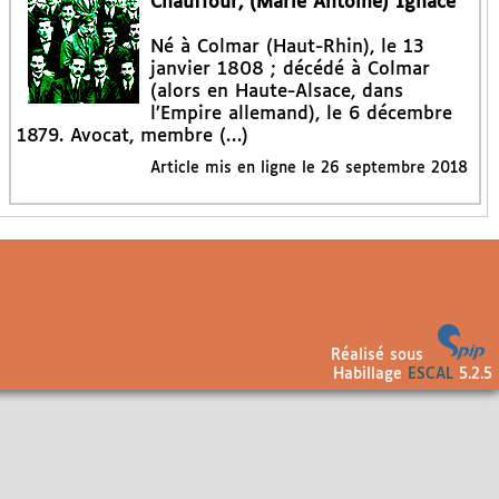
Chauffour, (Marie Antoine) Ignace
Né à Colmar (Haut-Rhin), le 13
janvier 1808 ; décédé à Colmar
(alors en Haute-Alsace, dans
l’Empire allemand), le 6 décembre
1879. Avocat, membre (…)
Article mis en ligne le
26 septembre 2018
Réalisé sous
Habillage
ESCAL
5.2.5