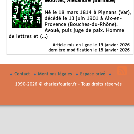
Mouttet, Alexandre (Barnabé)
Né le 18 mars 1814 à Pignans (Var),
décédé le 13 juin 1901 à Aix-en-
Provence (Bouches-du-Rhône).
Avoué, puis juge de paix. Homme
de lettres et (…)
Article mis en ligne le
19 janvier 2026
dernière modification le 18 janvier 2026
Contact
Mentions légales
Espace privé
1990-2026 © charlesfourier.fr - Tous droits réservés