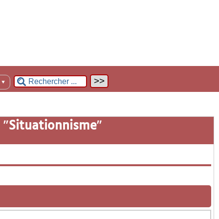
n
▼
 "
Situationnisme
"