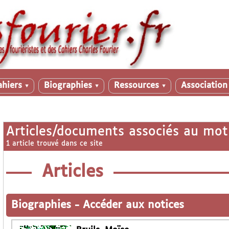
ahiers
Biographies
Ressources
Associatio
▼
▼
▼
Articles/documents associés au mot
1 article trouvé dans ce site
Articles
Biographies
-
Accéder aux notices