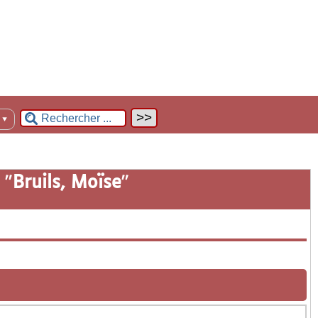
n
▼
 "
Bruils, Moïse
"