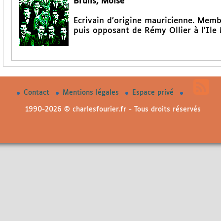
Bruils, Moïse
Ecrivain d’origine mauricienne. Memb
puis opposant de Rémy Ollier à l’Ile
Contact
Mentions légales
Espace privé
1990-2026 © charlesfourier.fr - Tous droits réservés