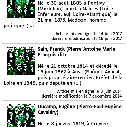
Né le 30 août 1805 à Pontivy
(Morbihan), mort à Nantes (Loire-
Inférieure, auj. Loire-Atlantique) le
21 mai 1873. Médecin, homme
politique, (…)
Article mis en ligne le
14 juin 2017
dernière modification le 16 juin 2017
Sain, Franck (Pierre Antoine Marie
François dit)
Né le 21 octobre 1814 et décédé le
16 juin 1862 à Anse (Rhône). Avocat,
puis propriétaire-rentier. Préfet de la
Loire en 1848, puis député en (…)
Article mis en ligne le
8 juin 2014
dernière modification le 7 décembre 2014
Ducamp, Eugène (Pierre-Paul-Eugène-
Cavaléry)
Né le 8 janvier 1819, à Cruviers-