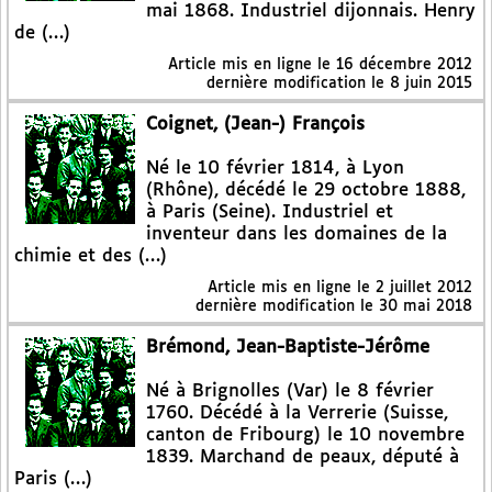
mai 1868. Industriel dijonnais. Henry
de (…)
Article mis en ligne le
16 décembre 2012
dernière modification le 8 juin 2015
Coignet, (Jean-) François
Né le 10 février 1814, à Lyon
(Rhône), décédé le 29 octobre 1888,
à Paris (Seine). Industriel et
inventeur dans les domaines de la
chimie et des (…)
Article mis en ligne le
2 juillet 2012
dernière modification le 30 mai 2018
Brémond, Jean-Baptiste-Jérôme
Né à Brignolles (Var) le 8 février
1760. Décédé à la Verrerie (Suisse,
canton de Fribourg) le 10 novembre
1839. Marchand de peaux, député à
Paris (…)