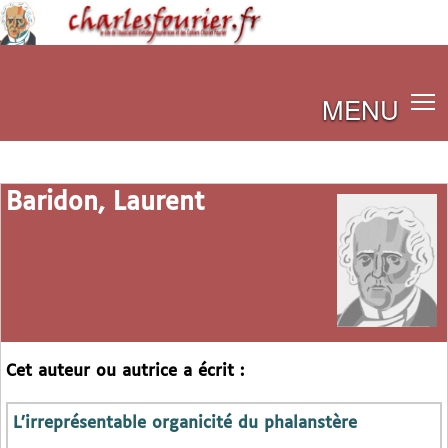
MENU
Baridon, Laurent
Cet auteur ou autrice a écrit :
L’irreprésentable organicité du phalanstère