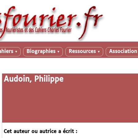
ahiers
Biographies
Ressources
Associatio
▼
▼
▼
Audoin, Philippe
Cet auteur ou autrice a écrit :