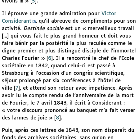
vivons !!! »
[
5
]
.
Il éprouve une grande admiration pour
Victor
Considerant
, qu’il abreuve de compliments pour son
activité.
Destinée sociale
est un « merveilleux travail
[...] qui vous fait le plus grand honneur et doit vous
faire bénir par la postérité la plus reculée comme le
digne premier et plus distingué disciple de l’immortel
Charles Fourier »
[
6
]
. Il a rencontré le chef de l’Ecole
sociétaire en 1842, quand celui-ci est passé à
Strasbourg à l’occasion d’un congrès scientifique,
séjour prolongé par six conférences à l’hôtel de
ville
[
7
]
, et attend son retour avec impatience. Après
avoir lu le compte rendu de l’anniversaire de la mort
de Fourier, le 7 avril 1843, il écrit à Considerant :
« votre discours prononcé au banquet m’a fait verser
des larmes de joie »
[
8
]
.
Puis, après ces lettres de 1843, son nom disparaît du
fonds des archives sociétaires, sans qu’on en