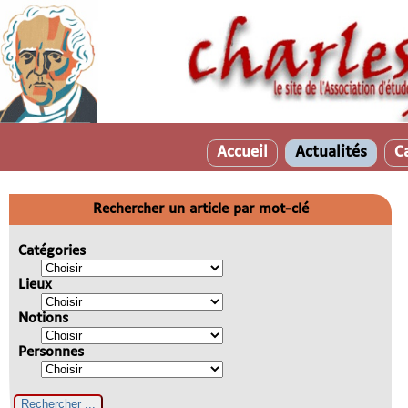
Accueil
Actualités
C
Rechercher un article par mot-clé
Catégories
Lieux
Notions
Personnes