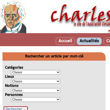
Accueil
Actualités
C
Rechercher un article par mot-clé
Catégories
Lieux
Notions
Personnes