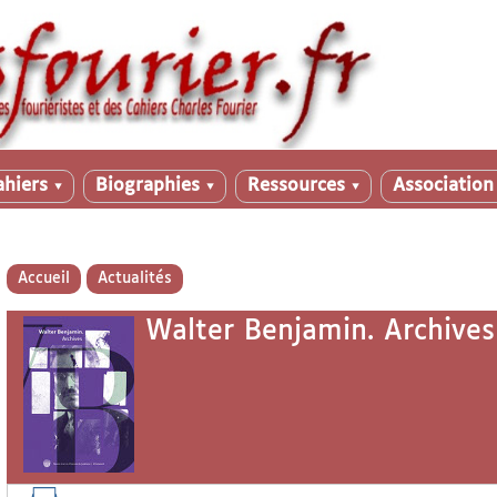
ahiers
Biographies
Ressources
Associatio
▼
▼
▼
Accueil
Actualités
Walter Benjamin. Archives