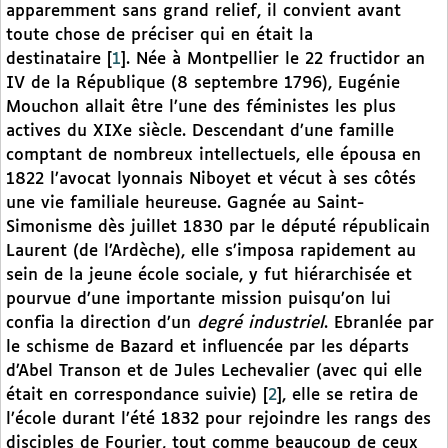
apparemment sans grand relief, il convient avant
toute chose de préciser qui en était la
destinataire
[
1
]
. Née à Montpellier le 22 fructidor an
IV de la République (8 septembre 1796), Eugénie
Mouchon allait être l’une des féministes les plus
actives du XIXe siècle. Descendant d’une famille
comptant de nombreux intellectuels, elle épousa en
1822 l’avocat lyonnais Niboyet et vécut à ses côtés
une vie familiale heureuse. Gagnée au Saint-
Simonisme dès juillet 1830 par le député républicain
Laurent (de l’Ardèche), elle s’imposa rapidement au
sein de la jeune école sociale, y fut hiérarchisée et
pourvue d’une importante mission puisqu’on lui
confia la direction d’un
degré industriel
. Ebranlée par
le schisme de Bazard et influencée par les départs
d’Abel Transon et de Jules Lechevalier (avec qui elle
était en correspondance suivie)
[
2
]
, elle se retira de
l’école durant l’été 1832 pour rejoindre les rangs des
disciples de Fourier, tout comme beaucoup de ceux