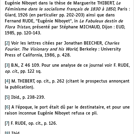
Eugénie Niboyet dans la thèse de Marguerite THIBERT,
Le
Féminisme dans le socialisme français de 1830 à 1850
, Paris :
Giard, 1926 (en particulier pp. 202-203) ainsi que dans
Fernand RUDE, "Eugénie Niboyet", in
Le Fabuleux destin de
Flora Tristan
, présenté par Stéphane MICHAUD, Dijon : EUD,
1985, pp. 120-143.
[
2
]
Voir les lettres citées par Jonathan BEECHER,
Charles
Fourier. The Visionary and his World
, Berkeley : University
Press of California, 1986, p. 428.
[
3
]
B.N., Z 46 109. Pour une analyse de ce journal voir F. RUDE,
op. cit.
, pp. 122 sq.
[
4
]
M. THIBERT, op. cit., p. 262 (citant le prospectus annonçant
la publication).
[
5
]
Ibid., p. 238-239.
[
6
]
A l’époque, le port était dû par le destinataire, et pour une
raison inconnue Eugénie Niboyet refusa ce pli.
[
7
]
F. RUDE, op. cit., p. 126.
[
8
]
Ibid.