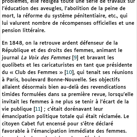
problèmes, elle rédigea toute une série de travaux sur
l’éducation des aveugles, l’abolition de la peine de
mort, la réforme du système pénitentiaire, etc., qui
lui valurent nombre de récompenses officielles et une
pension littéraire.
En 1848, on la retrouve ardent défenseur de la
République et des droits des femmes, animant le
journal
La Voix des Femmes
[
9
]
et bravant les
quolibets et les caricaturistes en tant que présidente
du « Club des Femmes »
[
10
]
, qui tenait ses réunions
à Paris, boulevard Bonne-Nouvelle. Ses objectifs
allaient désormais bien au-delà des revendications
timides formulées dans sa première revue, lorsqu’elle
invitait les femmes à ne plus se tenir à l’écart de la
vie publique
[
11
]
; c’était dorénavant leur
émancipation politique totale qui était réclamée. Le
citoyen Cabet fut encensé pour s’être déclaré
favorable à l’émancipation immédiate des femmes.