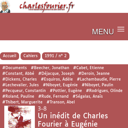
MENU
Accueil
Cahiers
1991 / n° 2
#Documents
#Beecher, Jonathan
#Cabet, Etienne
#Constant, Abbé
#Déjacque, Joseph
#Deroin, Jeanne
#Dickens, Charles
#Esquiros, Adèle
#Lachambaudie, Pierre
#Lechevalier, Jules
#Niboyet, Eugénie
#Niboyet, Paulin
#Pecqueur, Constantin
#Pottier, Eugène
#Rodrigues, Olinde
#Roland, Pauline
#Rude, Fernand
#Ségalas, Anaïs
#Thibert, Marguerite
#Transon, Abel
3-8
Un inédit de Charles
Fourier à Eugénie