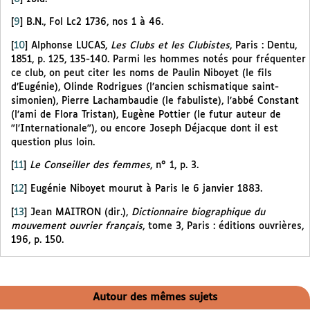
[
9
]
B.N., Fol Lc2 1736, nos 1 à 46.
[
10
]
Alphonse LUCAS,
Les Clubs et les Clubistes
, Paris : Dentu,
1851, p. 125, 135-140. Parmi les hommes notés pour fréquenter
ce club, on peut citer les noms de Paulin Niboyet (le fils
d’Eugénie), Olinde Rodrigues (l’ancien schismatique saint-
simonien), Pierre Lachambaudie (le fabuliste), l’abbé Constant
(l’ami de Flora Tristan), Eugène Pottier (le futur auteur de
"l’Internationale"), ou encore Joseph Déjacque dont il est
question plus loin.
[
11
]
Le Conseiller des femmes
, n° 1, p. 3.
[
12
]
Eugénie Niboyet mourut à Paris le 6 janvier 1883.
[
13
]
Jean MAITRON (dir.),
Dictionnaire biographique du
mouvement ouvrier français
, tome 3, Paris : éditions ouvrières,
196, p. 150.
Autour des mêmes sujets