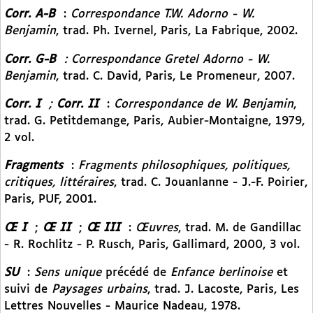
Corr. A-B
:
Correspondance T.W. Adorno - W.
Benjamin
, trad. Ph. Ivernel, Paris, La Fabrique, 2002.
Corr. G-B
: Correspondance Gretel Adorno - W.
Benjamin
, trad. C. David, Paris,
Le Promeneur, 2007.
Corr. I
;
Corr. II
:
Correspondance de W. Benjamin
,
trad. G. Petitdemange, Paris, Aubier-Montaigne, 1979,
2 vol.
Fragments
:
Fragments philosophiques, politiques,
critiques, littéraires
, trad. C. Jouanlanne - J.-F. Poirier,
Paris, PUF, 2001.
Œ I
;
Œ II
;
Œ III
:
Œuvres
, trad. M. de Gandillac
- R. Rochlitz - P. Rusch, Paris, Gallimard, 2000, 3 vol.
SU
:
Sens unique
précédé de
Enfance berlinoise
et
suivi de
Paysages urbains
, trad. J. Lacoste, Paris, Les
Lettres Nouvelles - Maurice Nadeau, 1978.