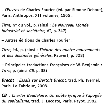
- Œuvres
de Charles Fourier (éd. par Simone Debout),
Paris, Anthropos, XII volumes, 1966 :
Titre
, n° du vol., p. (ainsi :
Le Nouveau Monde
industriel et sociétaire
, VI, p. 347)
–
Autres éditions de Charles Fourier :
Titre
, éd., p. (ainsi :
Théorie des quatre mouvements
et des destinées générales
, Pauvert, p. 308)
–
Principales traductions françaises de W. Benjamin :
Titre
, p. (ainsi
CB
, p. 38)
Brecht
:
Essais sur Bertolt Brecht
, trad. Ph. Ivernel,
Paris, La Fabrique, 2003.
CB
:
Charles Baudelaire. Un poète lyrique à l’apogée
du capitalisme
, trad. J. Lacoste, Paris, Payot, 1982.