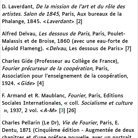
D. Laverdant,
De la mission de l’art et du rôle des
artistes. Salon de 1845
, Paris, Aux bureaux de la
Phalange, 1845. <
Laverdant
> [2]
Alfred Delvau,
Les dessous de Paris
, Paris, Poulet-
Malassis et de Broise, 1860 (avec une eau-forte de
Lépold Flameng). <
Delvau
, Les dessous de Paris> [7]
Charles Gide (Professeur au Collège de France),
Fourier précurseur de la coopération
, Paris,
Association pour l’enseignement de la coopération,
1924. <
Gide
> [4]
F. Armand et R. Maublanc,
Fourier
, Paris, Editions
Sociales Internationales, « coll.
Socialisme et culture
», 1937, 2 vol. <
A-M
>
[
3
]
[26]
Charles Pellarin (Le Dr),
Vie de Fourier
, Paris, E.
Dentu, 1871 (Cinquième édition - Augmentée de deux
chapitres et d’une préface nouvelle, avec un portrait