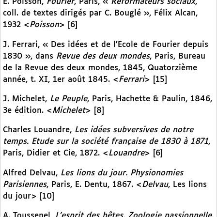
E. Poisson,
Fourier
, Paris, «
Réformateurs sociaux
,
coll. de textes dirigés par C. Bouglé », Félix Alcan,
1932 <
Poisson
> [6]
J. Ferrari, « Des idées et de l’Ecole de Fourier depuis
1830 », dans
Revue des deux mondes
, Paris, Bureau
de la Revue des deux mondes, 1845, Quatorzième
année, t. XI, 1er août 1845. <
Ferrari
> [15]
J. Michelet,
Le Peuple
, Paris, Hachette & Paulin, 1846,
3e édition. <
Michelet
> [8]
Charles Louandre,
Les idées subversives de notre
temps. Etude sur la société française de 1830 à 1871
,
Paris, Didier et Cie, 1872. <
Louandre
> [6]
Alfred Delvau,
Les lions du jour. Physionomies
Parisiennes
, Paris, E. Dentu, 1867. <
Delvau
, Les lions
du jour> [10]
A. Toussenel,
L’esprit des bêtes. Zoologie passionnelle.