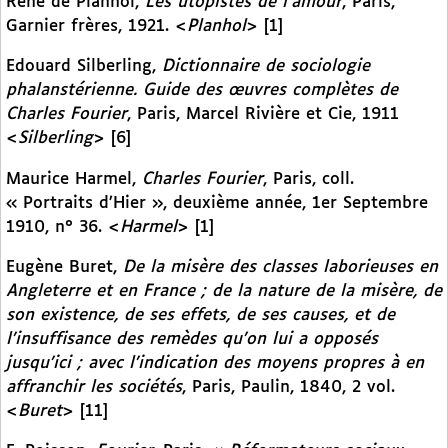
René de Planhol,
Les utopistes de l’amour
, Paris,
Garnier frères, 1921. <
Planhol
> [1]
Edouard Silberling,
Dictionnaire de sociologie
phalanstérienne. Guide des œuvres complètes de
Charles Fourier
, Paris, Marcel Rivière et Cie, 1911
<
Silberling
> [6]
Maurice Harmel,
Charles Fourier
, Paris, coll.
« Portraits d’Hier », deuxième année, 1er Septembre
1910, n° 36. <
Harmel
> [1]
Eugène Buret,
De la misère des classes laborieuses en
Angleterre et en France ; de la nature de la misère, de
son existence, de ses effets, de ses causes, et de
l’insuffisance des remèdes qu’on lui a opposés
jusqu’ici ; avec l’indication des moyens propres à en
affranchir les sociétés
, Paris, Paulin, 1840, 2 vol.
<
Buret
> [11]