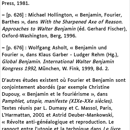
Press, 1981.
–
[p. 626] : Michael Hollington, « Benjamin, Fourier,
Barthes », dans
With the Sharpened Axe of Reason.
Approaches to Walter Benjamin
(éd. Gerhard Fischer),
Oxford-Washington, Berg, 1996.
–
[p. 676] : Wolfgang Asholt, « Benjamin und
Fourier », dans Klaus Garber - Ludger Rehm (Hg.),
Global Benjamin. International Walter Benjamin
Kongress 1992
, München, W. Fink, 1999, Bd. 2.
D’autres études existent où Fourier et Benjamin sont
conjointement abordés (par exemple Christine
Dupouy, « Benjamin et le fouriérisme », dans
Pamphlet, utopie, manifeste (XIXe-XXe siècles)
.
Textes réunis par L. Dumasy et C. Massol, Paris,
L’Harmattan, 2001 et Astrid Deuber-Mankowski,
« Révolte anti-généalogique et reproduction. Le
rapport entre l’utopie et la technique dans
Le livre