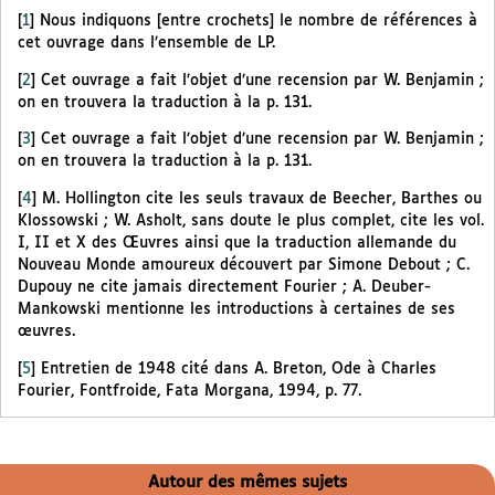
[
1
]
Nous indiquons [entre crochets] le nombre de références à
cet ouvrage dans l’ensemble de LP.
[
2
]
Cet ouvrage a fait l’objet d’une recension par W. Benjamin ;
on en trouvera la traduction à la p. 131.
[
3
]
Cet ouvrage a fait l’objet d’une recension par W. Benjamin ;
on en trouvera la traduction à la p. 131.
[
4
]
M. Hollington cite les seuls travaux de Beecher, Barthes ou
Klossowski ; W. Asholt, sans doute le plus complet, cite les vol.
I, II et X des Œuvres ainsi que la traduction allemande du
Nouveau Monde amoureux découvert par Simone Debout ; C.
Dupouy ne cite jamais directement Fourier ; A. Deuber-
Mankowski mentionne les introductions à certaines de ses
œuvres.
[
5
]
Entretien de 1948 cité dans A. Breton, Ode à Charles
Fourier, Fontfroide, Fata Morgana, 1994, p. 77.
Autour des mêmes sujets