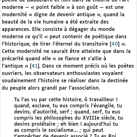
poésie de Baudelaire et non dans sa théorie de l’art
moderne — « point faible » à son goût — est une
modernité « digne de devenir antique », quand la
beauté de la vie humaine a été extraite des
apparences. Elle consiste à dégager du monde
moderne ce qu’il « peut contenir de poétique dans
l’historique, de tirer l’éternel du transitoire
[
40
]
».
Cette modernité ne saurait être atteinte que dans la
précarité quand elle « se fiance et s’allie à
l’antique »
[
41
]
. Dans ce moment précis où les poètes
ouvriers, les observateurs enthousiastes voyaient
soudainement l’histoire se réaliser dans la destinée
du peuple alors grandi par l’association.
Tu l’as vu par cette histoire, ô travailleur !
quand, esclave, tu eus compris l’évangile, tu
devins, d’autorité, serf ; quand, serf, tu eus
compris les philosophes du XVIIIe siècle, tu
devins prolétaire ; eh bien ! aujourd’hui tu
as compris le socialisme… ; qui peut
t’empêcher de devenir associé ? Tu es Roi,