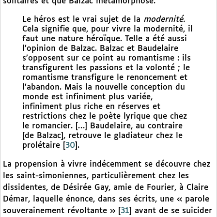
solitaires et que Balzac métamorphose.
Le héros est le vrai sujet de la
modernité.
Cela signifie que, pour vivre la modernité, il
faut une nature héroïque. Telle a été aussi
l’opinion de Balzac. Balzac et Baudelaire
s’opposent sur ce point au romantisme : ils
transfigurent les passions et la volonté ; le
romantisme transfigure le renoncement et
l’abandon. Mais la nouvelle conception du
monde est infiniment plus variée,
infiniment plus riche en réserves et
restrictions chez le poète lyrique que chez
le romancier. […] Baudelaire, au contraire
[de Balzac], retrouve le gladiateur chez le
prolétaire
[
30
]
.
La propension à vivre indécemment se découvre chez
les saint-simoniennes, particulièrement chez les
dissidentes, de Désirée Gay, amie de Fourier, à Claire
Démar, laquelle énonce, dans ses écrits, une « parole
souverainement révoltante »
[
31
]
avant de se suicider