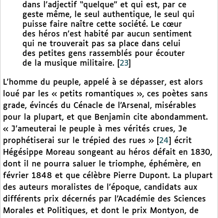
dans l’adjectif “quelque” et qui est, par ce
geste même, le seul authentique, le seul qui
puisse faire naître cette société. Le cœur
des héros n’est habité par aucun sentiment
qui ne trouverait pas sa place dans celui
des petites gens rassemblés pour écouter
de la musique militaire.
[
23
]
L’homme du peuple, appelé à se dépasser, est alors
loué par les « petits romantiques », ces poètes sans
grade, évincés du Cénacle de l’Arsenal, misérables
pour la plupart, et que Benjamin cite abondamment.
« J’ameuterai le peuple à mes vérités crues, Je
prophétiserai sur le trépied des rues »
[
24
]
écrit
Hégésippe Moreau songeant au héros défait en 1830,
dont il ne pourra saluer le triomphe, éphémère, en
février 1848 et que célèbre Pierre Dupont. La plupart
des auteurs moralistes de l’époque, candidats aux
différents prix décernés par l’Académie des Sciences
Morales et Politiques, et dont le prix Montyon, de