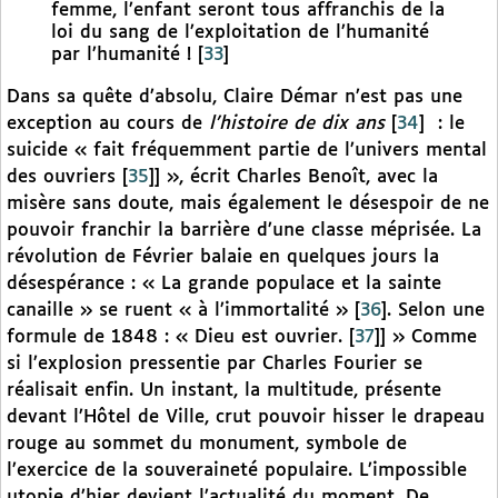
femme, l’enfant seront tous affranchis de la
loi du sang de l’exploitation de l’humanité
par l’humanité !
[
33
]
Dans sa quête d’absolu, Claire Démar n’est pas une
exception au cours de
l’histoire de dix ans
[
34
]
: le
suicide « fait fréquemment partie de l’univers mental
des ouvriers
[
35
]
] », écrit Charles Benoît, avec la
misère sans doute, mais également le désespoir de ne
pouvoir franchir la barrière d’une classe méprisée. La
révolution de Février balaie en quelques jours la
désespérance : « La grande populace et la sainte
canaille » se ruent « à l’immortalité »
[
36
]
. Selon une
formule de 1848 : « Dieu est ouvrier.
[
37
]
] » Comme
si l’explosion pressentie par Charles Fourier se
réalisait enfin. Un instant, la multitude, présente
devant l’Hôtel de Ville, crut pouvoir hisser le drapeau
rouge au sommet du monument, symbole de
l’exercice de la souveraineté populaire. L’impossible
utopie d’hier devient l’actualité du moment. De