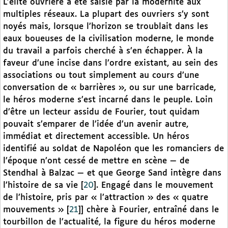
L’élite ouvrière a été saisie par la modernité aux
multiples réseaux. La plupart des ouvriers s’y sont
noyés mais, lorsque l’horizon se troublait dans les
eaux boueuses de la civilisation moderne, le monde
du travail a parfois cherché à s’en échapper. À la
faveur d’une incise dans l’ordre existant, au sein des
associations ou tout simplement au cours d’une
conversation de « barrières », ou sur une barricade,
le héros moderne s’est incarné dans le peuple. Loin
d’être un lecteur assidu de Fourier, tout quidam
pouvait s’emparer de l’idée d’un avenir autre,
immédiat et directement accessible. Un héros
identifié au soldat de Napoléon que les romanciers de
l’époque n’ont cessé de mettre en scène — de
Stendhal à Balzac — et que George Sand intègre dans
l’histoire de sa vie
[
20
]
. Engagé dans le mouvement
de l’histoire, pris par « l’attraction » des « quatre
mouvements »
[
21
]
] chère à Fourier, entraîné dans le
tourbillon de l’actualité, la figure du héros moderne