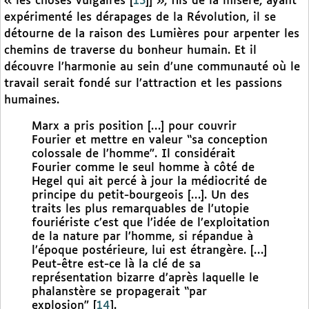
« les choses vulgaires
[
13
]
] », fils de la misère, ayant
expérimenté les dérapages de la Révolution, il se
détourne de la raison des Lumières pour arpenter les
chemins de traverse du bonheur humain. Et il
découvre l’harmonie au sein d’une communauté où le
travail serait fondé sur l’attraction et les passions
humaines.
Marx a pris position […] pour couvrir
Fourier et mettre en valeur “sa conception
colossale de l’homme”. Il considérait
Fourier comme le seul homme à côté de
Hegel qui ait percé à jour la médiocrité de
principe du petit-bourgeois […]. Un des
traits les plus remarquables de l’utopie
fouriériste c’est que l’idée de l’exploitation
de la nature par l’homme, si répandue à
l’époque postérieure, lui est étrangère. […]
Peut-être est-ce là la clé de sa
représentation bizarre d’après laquelle le
phalanstère se propagerait “par
explosion”
[
14
]
.