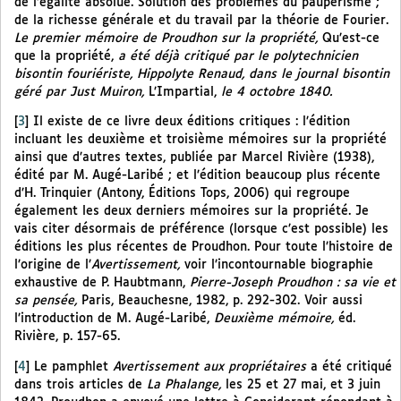
de l’égalité absolue. Solution des problèmes du paupérisme ;
de la richesse générale et du travail par la théorie de Fourier.
Le premier mémoire de Proudhon sur la propriété,
Qu’est-ce
que la propriété,
a été déjà critiqué par le polytechnicien
bisontin fouriériste, Hippolyte Renaud, dans le journal bisontin
géré par Just Muiron,
L’Impartial,
le 4 octobre 1840.
[
3
]
Il existe de ce livre deux éditions critiques : l’édition
incluant les deuxième et troisième mémoires sur la propriété
ainsi que d’autres textes, publiée par Marcel Rivière (1938),
édité par M. Augé-Laribé ; et l’édition beaucoup plus récente
d’H. Trinquier (Antony, Éditions Tops, 2006) qui regroupe
également les deux derniers mémoires sur la propriété. Je
vais citer désormais de préférence (lorsque c’est possible) les
éditions les plus récentes de Proudhon. Pour toute l’histoire de
l’origine de l’
Avertissement,
voir l’incontournable biographie
exhaustive de P. Haubtmann,
Pierre-Joseph Proudhon : sa vie et
sa pensée,
Paris, Beauchesne, 1982, p. 292-302. Voir aussi
l’introduction de M. Augé-Laribé,
Deuxième mémoire,
éd.
Rivière, p. 157-65.
[
4
]
Le pamphlet
Avertissement aux propriétaires
a été critiqué
dans trois articles de
La Phalange,
les 25 et 27 mai, et 3 juin