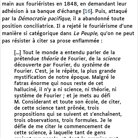
main aux fouriéristes en 1848, en demandant leur
adhésion à sa banque d’échange
[
16
]
. Puis, attaqué
par la
Démocratie pacifique,
il a abandonné toute
position conciliatrice. Il a rejeté le fouriérisme d’une
manière si catégorique dans
Le Peuple,
qu’on ne peut
pas résister à citer sa prose enflammée :
[...] Tout le monde a entendu parler de la
prétendue
théorie
de Fourier, de la
science
découverte par Fourier, du
système
de
Fourier. C’est, je le répète, la plus grande
mystification de notre époque. Malgré le
fatras énorme qui nous reste de cet
halluciné, il n’y a ni science, ni théorie, ni
système de Fourier ; et je mets au défi
M. Considerant et toute son école, de citer,
de cette science tant prônée, trois
propositions qui se suivent et s’enchaînent,
trois observations, trois formules. Je le
défie de me citer le commencement de
cette science, à laquelle tant de gens