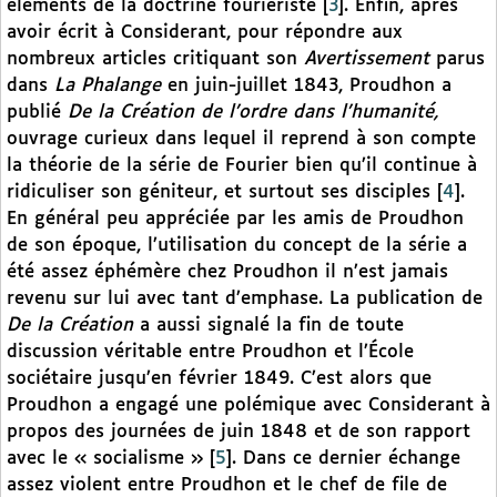
éléments de la doctrine fouriériste
[
3
]
. Enfin, après
avoir écrit à Considerant, pour répondre aux
nombreux articles critiquant son
Avertissement
parus
dans
La Phalange
en juin-juillet 1843, Proudhon a
publié
De la Création de l’ordre dans l’humanité,
ouvrage curieux dans lequel il reprend à son compte
la théorie de la série de Fourier bien qu’il continue à
ridiculiser son géniteur, et surtout ses disciples
[
4
]
.
En général peu appréciée par les amis de Proudhon
de son époque, l’utilisation du concept de la série a
été assez éphémère chez Proudhon il n’est jamais
revenu sur lui avec tant d’emphase. La publication de
De la Création
a aussi signalé la fin de toute
discussion véritable entre Proudhon et l’École
sociétaire jusqu’en février 1849. C’est alors que
Proudhon a engagé une polémique avec Considerant à
propos des journées de juin 1848 et de son rapport
avec le « socialisme »
[
5
]
. Dans ce dernier échange
assez violent entre Proudhon et le chef de file de