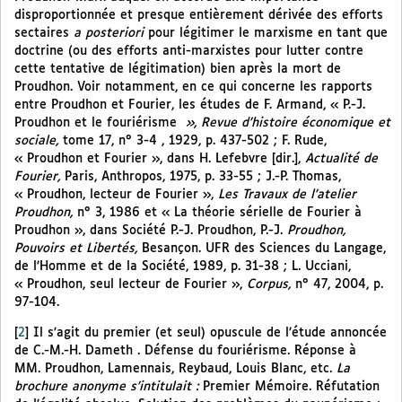
disproportionnée et presque entièrement dérivée des efforts
sectaires
a posteriori
pour légitimer le marxisme en tant que
doctrine (ou des efforts anti-marxistes pour lutter contre
cette tentative de légitimation) bien après la mort de
Proudhon. Voir notamment, en ce qui concerne les rapports
entre Proudhon et Fourier, les études de F. Armand, « P.-J.
Proudhon et le fouriérisme
», Revue d’histoire économique et
sociale,
tome 17, n° 3-4 , 1929, p. 437-502 ; F. Rude,
« Proudhon et Fourier », dans H. Lefebvre [dir.],
Actualité de
Fourier,
Paris, Anthropos, 1975, p. 33-55 ; J.-P. Thomas,
« Proudhon, lecteur de Fourier »,
Les Travaux de l’atelier
Proudhon,
n° 3, 1986 et « La théorie sérielle de Fourier à
Proudhon », dans Société P.-J. Proudhon, P.-J.
Proudhon,
Pouvoirs et Libertés,
Besançon. UFR des Sciences du Langage,
de l’Homme et de la Société, 1989, p. 31-38 ; L. Ucciani,
« Proudhon, seul lecteur de Fourier »,
Corpus,
n° 47, 2004, p.
97-104.
[
2
]
Il s’agit du premier (et seul) opuscule de l’étude annoncée
de C.-M.-H. Dameth . Défense du fouriérisme. Réponse à
MM. Proudhon, Lamennais, Reybaud, Louis Blanc, etc.
La
brochure anonyme s’intitulait :
Premier Mémoire. Réfutation