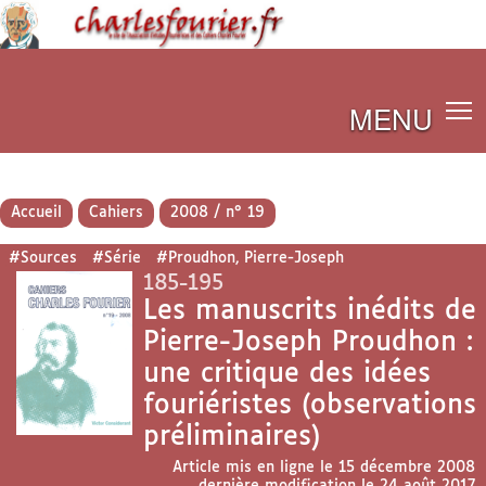
MENU
Accueil
Cahiers
2008 / n° 19
#Sources
#Série
#Proudhon, Pierre-Joseph
185-195
Les manuscrits inédits de
Pierre-Joseph Proudhon :
une critique des idées
fouriéristes (observations
préliminaires)
Article mis en ligne le
15 décembre 2008
dernière modification le 24 août 2017