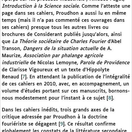
Introduction à la Science sociale.
Comme l’atteste une
page dans ses cahiers, Proudhon a aussi lu en même
temps (mais il n’a pas commenté ces ouvrages dans
ses cahiers) presque tous les autres livres ou
brochures de Considerant publiés jusqu’alors, ainsi
que
La Théorie sociétaire de Charles Fourier
d’Abel
Transon,
Dangers de la situation actuelle
de A.
Maurize,
Association par phalange agricole
industrielle
de Nicolas Lemoyne,
Parole de Providence
de Clarisse Vigoureux et un texte d’Hippolyte
Renaud
[
7
]
. En attendant la publication de l’intégralité
de ces cahiers en 2010, avec, en accompagnement, un
volume d’études portant sur ces manuscrits, bornons-
nous modestement pour l’instant à ce sujet
[
8
]
.
Dans les cahiers inédits, trois grands axes de la
critique adressée par Proudhon à la doctrine
fouriériste se dégagent
[
9
]
. Ce résultat confirme
globalement les constats de la littérature secondaire