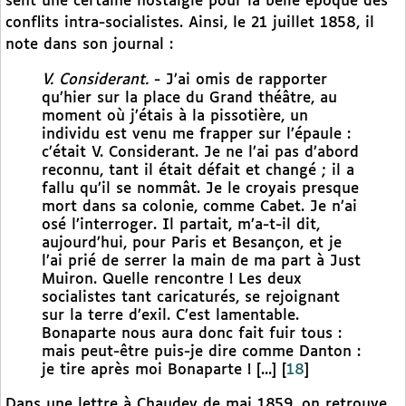
sent une certaine nostalgie pour la belle époque des
conflits intra-socialistes. Ainsi, le 21 juillet 1858, il
note dans son journal :
V. Considerant.
- J’ai omis de rapporter
qu’hier sur la place du Grand théâtre, au
moment où j’étais à la pissotière, un
individu est venu me frapper sur l’épaule :
c’était V. Considerant. Je ne l’ai pas d’abord
reconnu, tant il était défait et changé ; il a
fallu qu’il se nommât. Je le croyais presque
mort dans sa colonie, comme Cabet. Je n’ai
osé l’interroger. Il partait, m’a-t-il dit,
aujourd’hui, pour Paris et Besançon, et je
l’ai prié de serrer la main de ma part à Just
Muiron. Quelle rencontre ! Les deux
socialistes tant caricaturés, se rejoignant
sur la terre d’exil. C’est lamentable.
Bonaparte nous aura donc fait fuir tous :
mais peut-être puis-je dire comme Danton :
je tire après moi Bonaparte ! [...]
[
18
]
Dans une lettre à Chaudey de mai 1859, on retrouve