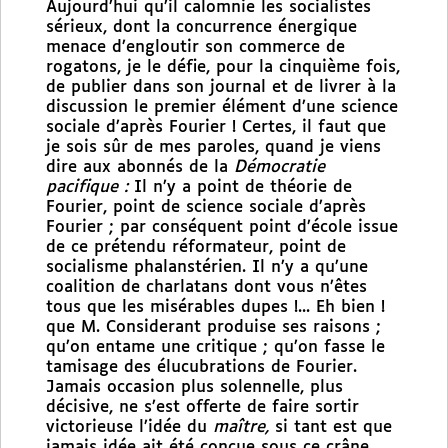
Aujourd’hui qu’il calomnie les socialistes
sérieux, dont la concurrence énergique
menace d’engloutir son commerce de
rogatons, je le défie, pour la cinquième fois,
de publier dans son journal et de livrer à la
discussion le premier élément d’une science
sociale d’après Fourier ! Certes, il faut que
je sois sûr de mes paroles, quand je viens
dire aux abonnés de la
Démocratie
pacifique :
Il n’y a point de théorie de
Fourier, point de science sociale d’après
Fourier ; par conséquent point d’école issue
de ce prétendu réformateur, point de
socialisme phalanstérien. Il n’y a qu’une
coalition de charlatans dont vous n’êtes
tous que les misérables dupes !... Eh bien !
que M. Considerant produise ses raisons ;
qu’on entame une critique ; qu’on fasse le
tamisage des élucubrations de Fourier.
Jamais occasion plus solennelle, plus
décisive, ne s’est offerte de faire sortir
victorieuse l’idée du
maître,
si tant est que
jamais idée ait été conçue sous ce crâne