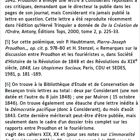
1842. Proudhon a envoyé une lettre à Considerant répondant à
ces critiques, demandant que le directeur la publie dans les
pages de son journal, mais Considerant n’a jamais publié la
lettre en question. Cette lettre a été reproduite récemment
dans l’édition qu’Hervé Trinquier a donnée de
De la Création de
l’Ordre,
Antony, Éditions Tops, 2000, tome 2, p. 225-33.
[
5
]
Sur cette polémique, voir P. Haubtmann,
Pierre-Joseph
Proudhon..., op. cit.
p. 978-80 et H. Stenzel, « Remarques sur la
discussion entre Proudhon et les fouriéristes », dans Société
e
d’Histoire de la Révolution de 1848 et des Révolutions du XIX
siècle,
1848, Les Utopismes Sociaux,
Paris, CDU et SEDES,
1981, p. 181 -189.
[
6
]
On trouve à la Bibliothèque d’Etude et de Conservation de
Besançon trois lettres au total : deux par Considerant (une non
datée et l’autre du 8 juin 1848) ; une par Muiron ( 15 octobre
1846). On trouve également une ébauche d’une lettre inédite à
la
Démocratie pacifique
(donc à Considerant), du mois d’août
1843. Cette dernière mériterait peut-être d’être publiée, mais
seulement dans le cadre d’un dossier très complet sur les
rapports entre Proudhon et le fouriérisme.
s’agit des cahiers XIX, XX et (pour ses notes sur
L’immoralité