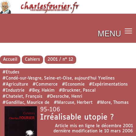
MENU
Accueil
Cahiers
2001 / n° 12
#Etudes
#Condé-sur-Vesgre, Seine-et-Oise, aujourd’hui Yvelines
#Agriculture
#Commerce
#Economie
#Expérimentations
#Industrie
#Bey, Hakim
#Bruckner, Pascal
#Chatelet, François
#Desroche, Henri
#Gandillac, Maurice de
#Marcuse, Herbert
#More, Thomas
95-106
Irréalisable utopie ?
Article mis en ligne le
décembre 2001
dernière modification le 10 mars 2006