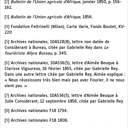
[
2
]
Bulletin de l’Union agricole d’Afrique
, janvier 1850, p. 156-
161.
[
3
]
Bulletin de l’Union agricole d’Afrique
, 1856.
[
4
]
Fondation Feltrinelli (Milan), Carte Varie, Fonds Boutet, XV-
220
[
5
]
Archives nationales, 10AS28(8), lettre non datée de
Considerant à Bureau, citée par Gabrielle Rey dans
Le
fouriériste Allyre Bureau
, p. 340.
[
6
]
Archives nationales, 10AS36(5), lettre d’Aimée Beuque à
Clarisse Vigoureux, 16 février 1855, citée par Gabrielle Rey.
Dans une autre lettre citée par Gabrielle Rey, Aimée explique :
« Nous réussissons très bien mais pas avec Fourier, il ne nous
vient pas. »
[
7
]
Archives nationales, 10AS36(5), lettre d’Aimée Beuque à
Julie Considerant, 12 septembre 1856, citée par Gabrielle Rey
[
8
]
Archives nationales F18 1734.
[
9
]
Archives nationales F18 1806.