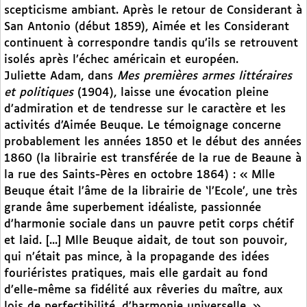
scepticisme ambiant. Après le retour de Considerant à
San Antonio (début 1859), Aimée et les Considerant
continuent à correspondre tandis qu’ils se retrouvent
isolés après l’échec américain et européen.
Juliette Adam, dans
Mes premières armes littéraires
et politiques
(1904), laisse une évocation pleine
d’admiration et de tendresse sur le caractère et les
activités d’Aimée Beuque. Le témoignage concerne
probablement les années 1850 et le début des années
1860 (la librairie est transférée de la rue de Beaune à
la rue des Saints-Pères en octobre 1864) : « Mlle
Beuque était l’âme de la librairie de ‘l’Ecole’, une très
grande âme superbement idéaliste, passionnée
d’harmonie sociale dans un pauvre petit corps chétif
et laid. [...] Mlle Beuque aidait, de tout son pouvoir,
qui n’était pas mince, à la propagande des idées
fouriéristes pratiques, mais elle gardait au fond
d’elle-même sa fidélité aux rêveries du maître, aux
lois de perfectibilité, d’harmonie universelle. »