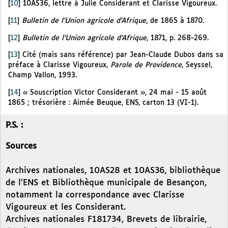
[
10
]
10AS36, lettre à Julie Considerant et Clarisse Vigoureux.
[
11
]
Bulletin de l’Union agricole d’Afrique
, de 1865 à 1870.
[
12
]
Bulletin de l’Union agricole d’Afrique
, 1871, p. 268-269.
[
13
]
Cité (mais sans référence) par Jean-Claude Dubos dans sa
préface à Clarisse Vigoureux,
Parole de Providence
, Seyssel,
Champ Vallon, 1993.
[
14
]
« Souscription Victor Considerant », 24 mai - 15 août
1865 ; trésorière : Aimée Beuque, ENS, carton 13 (VI-1).
P.S. :
Sources
Archives nationales, 10AS28 et 10AS36, bibliothèque
de l’ENS et Bibliothèque municipale de Besançon,
notamment la correspondance avec Clarisse
Vigoureux et les Considerant.
Archives nationales F181734, Brevets de librairie,