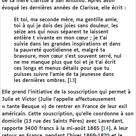
de sa mère Clarisse à San Antonio. Après avoir
évoqué les dernières années de Clarisse, elle écrit :
Et toi, ma seconde mère, ma gentille amie,
toi à qui je dois des joies sans douleur, les
seize ans qui nous séparent te laissent
entière t vivante en mon cœur ; je t’ai
suivie dans les grandes inspirations et dans
la pauvreté quotidienne et, malgré ta
bravoure, mon cœur s’est souvent serré, nul
ne me manque plus que toi et je t’ai écrit
ces longs et menus détails pour que tu
puisses suivre l’amie de ta jeunesse dans
les dernières ombres.
[
13
]
Elle prend l’initiative de la souscription qui permet à
Julie et Victor (Julie l’appelle affectueusement
« tante Beuque ») de rentrer en France de leur exil
américain. Cette souscription, qu’elle coordonne à son
domicile (13 rue des Saints Pères) avec Laverdant,
rapporte 3400 francs à la mi-août 1865
[
14
]
. A leur
retour en France, pendant l’hiver 1869-1870 et le