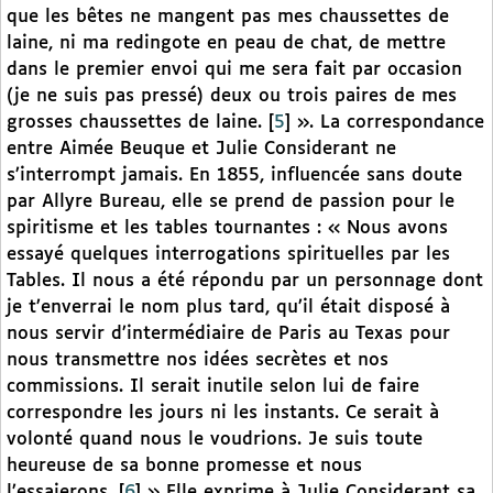
que les bêtes ne mangent pas mes chaussettes de
laine, ni ma redingote en peau de chat, de mettre
dans le premier envoi qui me sera fait par occasion
(je ne suis pas pressé) deux ou trois paires de mes
grosses chaussettes de laine.
[
5
]
». La correspondance
entre Aimée Beuque et Julie Considerant ne
s’interrompt jamais. En 1855, influencée sans doute
par Allyre Bureau, elle se prend de passion pour le
spiritisme et les tables tournantes : « Nous avons
essayé quelques interrogations spirituelles par les
Tables. Il nous a été répondu par un personnage dont
je t’enverrai le nom plus tard, qu’il était disposé à
nous servir d’intermédiaire de Paris au Texas pour
nous transmettre nos idées secrètes et nos
commissions. Il serait inutile selon lui de faire
correspondre les jours ni les instants. Ce serait à
volonté quand nous le voudrions. Je suis toute
heureuse de sa bonne promesse et nous
l’essaierons.
[
6
]
» Elle exprime à Julie Considerant sa