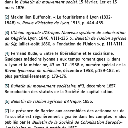
dans le
Bulletin du mouvement social
, 15 février, 1er et 15
mars 1876.
[
2
]
Maximilien Buffenoir, « Le fouriérisme à Lyon (1832-
1848) »,
Revue d’histoire de Lyon
, 1913, p. 444-455.
[
3
]
L’Union agricole d’Afrique. Nouveau système de colonisation
de l’Algérie
, Lyon, 1846, VIII-136 p.,
Bulletin de l’Union agricole
du Sig
, juillet-août 1850, « Fondation de l’Union », p. III-VIII.
[
4
]
Fernand Rude, « Entre le libéralisme et le socialisme.
Quelques médecins lyonnais aux temps romantiques », dans
« Lyon et la médecine, 43 av. J.C.-1958 », numéro spécial de la
Revue lyonnaise de médecine
, décembre 1958, p.159-182, et
plus particulièrement p. 173-176.
[
5
]
Bulletin du mouvement sociétaire
, n°3, décembre 1857.
Reproduction des statuts de la Société de capitalisation.
[
6
]
Bulletin de l’Union agricole d’Afrique
, 1856.
[
7
]
La présence de Barrier aux assemblées des actionnaires de
l’a société est régulièrement signalée dans les comptes rendus
publiés par le
Bulletin de la Société de Colonisation Européo-