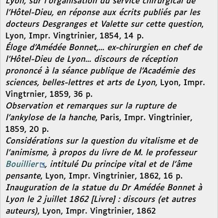
Lyon, sur l’organisation du service chirurgical de
l’Hôtel-Dieu, en réponse aux écrits publiés par les
docteurs Desgranges et Valette sur cette question
,
Lyon, Impr. Vingtrinier, 1854, 14 p.
Éloge d’Amédée Bonnet,... ex-chirurgien en chef de
l’Hôtel-Dieu de Lyon... discours de réception
prononcé à la séance publique de l’Académie des
sciences, belles-lettres et arts de Lyon
, Lyon, Impr.
Vingtrnier, 1859, 36 p.
Observation et remarques sur la rupture de
l’ankylose de la hanche
, Paris, Impr. Vingtrinier,
1859, 20 p.
Considérations sur la question du vitalisme et de
l’animisme, à propos du livre de M. le professeur
Bouillier
, intitulé Du principe vital et de l’âme
pensante
, Lyon, Impr. Vingtrinier, 1862, 16 p.
Inauguration de la statue du Dr Amédée Bonnet à
Lyon le 2 juillet 1862 [Livre] : discours (et autres
auteurs)
, Lyon, Impr. Vingtrinier, 1862