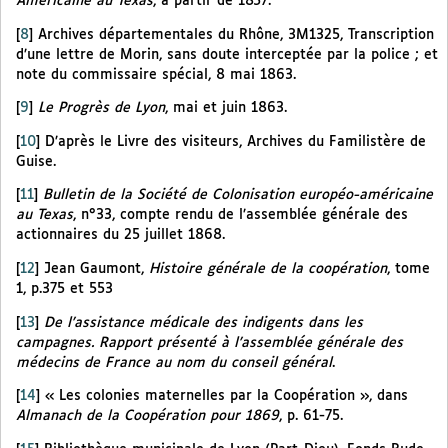
Américaine au Texas
, à partir de 1857.
[
8
]
Archives départementales du Rhône, 3M1325, Transcription
d’une lettre de Morin, sans doute interceptée par la police ; et
note du commissaire spécial, 8 mai 1863.
[
9
]
Le Progrès de Lyon
, mai et juin 1863.
[
10
]
D’après le Livre des visiteurs, Archives du Familistère de
Guise.
[
11
]
Bulletin de la Société de Colonisation européo-américaine
au Texas
, n°33, compte rendu de l’assemblée générale des
actionnaires du 25 juillet 1868.
[
12
]
Jean Gaumont,
Histoire générale de la coopération
, tome
1, p.375 et 553
[
13
]
De l’assistance médicale des indigents dans les
campagnes. Rapport présenté à l’assemblée générale des
médecins de France au nom du conseil général
.
[
14
]
« Les colonies maternelles par la Coopération », dans
Almanach de la Coopération pour 1869
, p. 61-75.