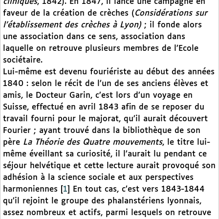
cliniques
, 1842). En 1847, il lance une campagne en
faveur de la création de crèches (
Considérations sur
l’établissement des crèches à Lyon)
; il fonde alors
une association dans ce sens, association dans
laquelle on retrouve plusieurs membres de l’Ecole
sociétaire.
Lui-même est devenu fouriériste au début des années
1840 : selon le récit de l’un de ses anciens élèves et
amis, le Docteur Garin, c’est lors d’un voyage en
Suisse, effectué en avril 1843 afin de se reposer du
travail fourni pour le majorat, qu’il aurait découvert
Fourier ; ayant trouvé dans la bibliothèque de son
père
La Théorie des Quatre mouvements
, le titre lui-
même éveillant sa curiosité, il l’aurait lu pendant ce
séjour helvétique et cette lecture aurait provoqué son
adhésion à la science sociale et aux perspectives
harmoniennes
[
1
]
En tout cas, c’est vers 1843-1844
qu’il rejoint le groupe des phalanstériens lyonnais,
assez nombreux et actifs, parmi lesquels on retrouve