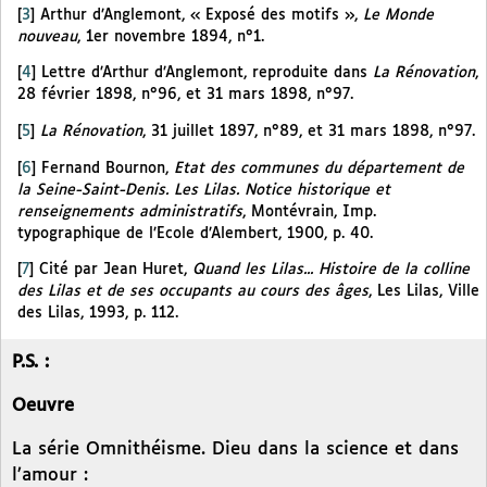
[
3
]
Arthur d’Anglemont, « Exposé des motifs »,
Le Monde
nouveau
, 1er novembre 1894, n°1.
[
4
]
Lettre d’Arthur d’Anglemont, reproduite dans
La Rénovation
,
28 février 1898, n°96, et 31 mars 1898, n°97.
[
5
]
La Rénovation
, 31 juillet 1897, n°89, et 31 mars 1898, n°97.
[
6
]
Fernand Bournon,
Etat des communes du département de
la Seine-Saint-Denis. Les Lilas. Notice historique et
renseignements administratifs
, Montévrain, Imp.
typographique de l’Ecole d’Alembert, 1900, p. 40.
[
7
]
Cité par Jean Huret,
Quand les Lilas... Histoire de la colline
des Lilas et de ses occupants au cours des âges
, Les Lilas, Ville
des Lilas, 1993, p. 112.
P.S. :
Oeuvre
La série Omnithéisme. Dieu dans la science et dans
l’amour :