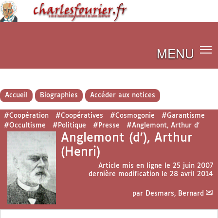
MENU
Accueil
Biographies
Accéder aux notices
#Coopération
#Coopératives
#Cosmogonie
#Garantisme
#Occultisme
#Politique
#Presse
#Anglemont, Arthur d’
Anglemont (d’), Arthur
(Henri)
Article mis en ligne le
25 juin 2007
dernière modification le 28 avril 2014
par
Desmars, Bernard