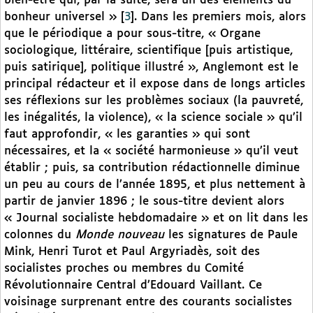
bien-être qui, par la suite, sera un des éléments du
bonheur universel »
[
3
]
. Dans les premiers mois, alors
que le périodique a pour sous-titre, « Organe
sociologique, littéraire, scientifique [puis artistique,
puis satirique], politique illustré », Anglemont est le
principal rédacteur et il expose dans de longs articles
ses réflexions sur les problèmes sociaux (la pauvreté,
les inégalités, la violence), « la science sociale » qu’il
faut approfondir, « les garanties » qui sont
nécessaires, et la « société harmonieuse » qu’il veut
établir ; puis, sa contribution rédactionnelle diminue
un peu au cours de l’année 1895, et plus nettement à
partir de janvier 1896 ; le sous-titre devient alors
« Journal socialiste hebdomadaire » et on lit dans les
colonnes du
Monde nouveau
les signatures de Paule
Mink, Henri Turot et Paul Argyriadès, soit des
socialistes proches ou membres du Comité
Révolutionnaire Central d’Edouard Vaillant. Ce
voisinage surprenant entre des courants socialistes