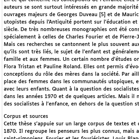
auteurs se sont surtout intéressés en grande majorité à
ouvrages majeurs de Georges Duveau [5] et de Mauric
utopistes depuis l’Antiquité portent sur l’éducation et
siècle. De très nombreuses monographies ont été consa
spécialement à celles de Charles Fourier et de Pierre-
Mais ces recherches se cantonnent le plus souvent aux 
qu’ils sont très liés, le sujet de l’enfant est général
famille et aux femmes. Un certain nombre d’études ont
Flora Tristan et Pauline Roland. Elles ont permis d’év
conceptions du rôle des mères dans la société. Par aill
place des femmes dans les communautés utopiques, en é
avec leurs enfants. Quant à la question des socialistes 
dans les années 1970 et de quelques articles. Mais il 
des socialistes à l’enfance, en dehors de la question s
Corpus et sources
Cette thèse s’appuie sur un large corpus de textes et
1870. Il regroupe les penseurs les plus connus, mais 
saint-simoniens, Fourier et les fouriéristes, Louis Bl