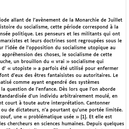
iode allant de l’avènement de la Monarchie de Juillet
istoire du socialisme, cette période correspond à la
sée politique. Les penseurs et les militants qui ont
émarxistes et leurs doctrines sont regroupées sous le
ur l’idée de l’opposition du socialisme utopique au
e appréhension des choses, le socialisme de cette
che, un brouillon du « vrai » socialisme qui
d’ « utopiste » a parfois été utilisé pour enfermer
ont d’eux des êtres fantaisistes ou autoritaires. Le
igmatisé comme ayant engendré des systèmes
r la question de l’enfance. Dès lors que l’on aborde
standardisée d’un individu arbitrairement moulé, en
nt court à toute autre interprétation. Cantonner
 ou de dictateurs, n’a pourtant qu’une portée limitée.
ouf, une « problématique usée » [1]. Et elle est
 les chercheurs en sciences humaines. Depuis quelques