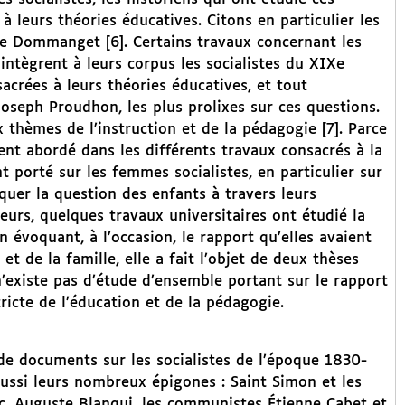
 leurs théories éducatives. Citons en particulier les
e Dommanget [6]. Certains travaux concernant les
 intègrent à leurs corpus les socialistes du XIXe
crées à leurs théories éducatives, et tout
Joseph Proudhon, les plus prolixes sur ces questions.
thèmes de l’instruction et de la pédagogie [7]. Parce
ement abordé dans les différents travaux consacrés à la
 porté sur les femmes socialistes, en particulier sur
oquer la question des enfants à travers leurs
eurs, quelques travaux universitaires ont étudié la
voquant, à l’occasion, le rapport qu’elles avaient
et de la famille, elle a fait l’objet de deux thèses
n’existe pas d’étude d’ensemble portant sur le rapport
tricte de l’éducation et de la pédagogie.
 de documents sur les socialistes de l’époque 1830-
aussi leurs nombreux épigones : Saint Simon et les
anc, Auguste Blanqui, les communistes Étienne Cabet et