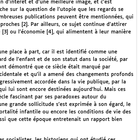
n d’intérêt et d’une meilleure image, et c’est
e sur la question de l’utopie que les regards se
mbreuses publications peuvent être mentionnées, qui
roches [2]. Par ailleurs, ce sujet continue d’attirer
 [3] ou l’économie [4], qui alimentent à leur manière
 une place à part, car il est identifié comme une
rd de l’enfant et de son statut dans la société, par
 ont démontré que ce siècle était marqué par
occidentale et qu’il a amené des changements profonds
ogressivement accordée dans la vie publique, par la
 qui lui sont encore destinées aujourd’hui. Mais ces
ècle fascinant par ses paradoxes autour du
une grande sollicitude s’est exprimée à son égard, le
talité infantile ou encore les conditions de vie des
ssi que cette époque entretenait un rapport bien
s socialistes, les historiens qui ont étudié ces