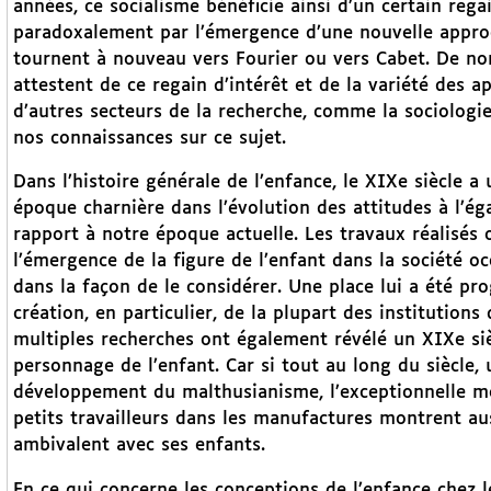
années, ce socialisme bénéficie ainsi d’un certain regai
paradoxalement par l’émergence d’une nouvelle approch
tournent à nouveau vers Fourier ou vers Cabet. De no
attestent de ce regain d’intérêt et de la variété des app
d’autres secteurs de la recherche, comme la sociologie
nos connaissances sur ce sujet.
Dans l’histoire générale de l’enfance, le XIXe siècle a
époque charnière dans l’évolution des attitudes à l’éga
rapport à notre époque actuelle. Les travaux réalisés
l’émergence de la figure de l’enfant dans la société 
dans la façon de le considérer. Une place lui a été pr
création, en particulier, de la plupart des institutions
multiples recherches ont également révélé un XIXe si
personnage de l’enfant. Car si tout au long du siècle, 
développement du malthusianisme, l’exceptionnelle mor
petits travailleurs dans les manufactures montrent au
ambivalent avec ses enfants.
En ce qui concerne les conceptions de l’enfance chez le