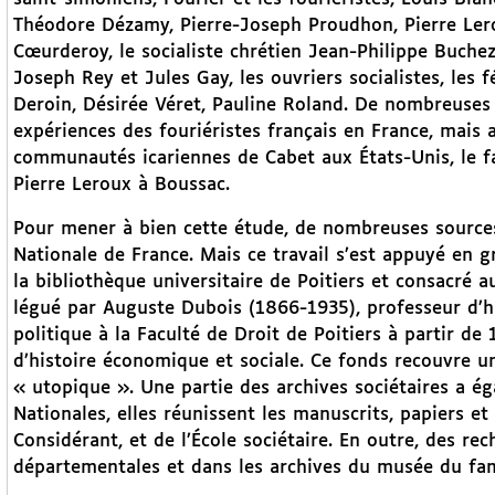
Théodore Dézamy, Pierre-Joseph Proudhon, Pierre Lero
Cœurderoy, le socialiste chrétien Jean-Philippe Buche
Joseph Rey et Jules Gay, les ouvriers socialistes, les 
Deroin, Désirée Véret, Pauline Roland. De nombreuses
expériences des fouriéristes français en France, mais a
communautés icariennes de Cabet aux États-Unis, le f
Pierre Leroux à Boussac.
Pour mener à bien cette étude, de nombreuses sources
Nationale de France. Mais ce travail s’est appuyé en g
la bibliothèque universitaire de Poitiers et consacré a
légué par Auguste Dubois (1866-1935), professeur d’h
politique à la Faculté de Droit de Poitiers à partir de
d’histoire économique et sociale. Ce fonds recouvre u
« utopique ». Une partie des archives sociétaires a é
Nationales, elles réunissent les manuscrits, papiers e
Considérant, et de l’École sociétaire. En outre, des r
départementales et dans les archives du musée du fami