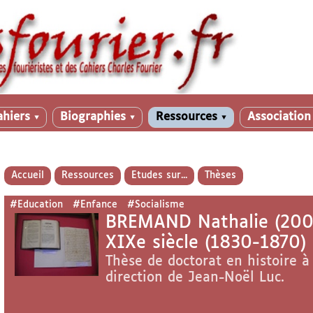
ahiers
Biographies
Ressources
Associatio
▼
▼
▼
Accueil
Ressources
Etudes sur...
Thèses
#Education
#Enfance
#Socialisme
BREMAND Nathalie (2006) 
XIXe siècle (1830-1870)
Thèse de doctorat en histoire à
direction de Jean-Noël Luc.