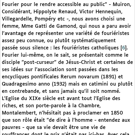
Fourier pour le rendre accessible au public" - Muiron,
Considérant, Hippolyte Renaud, Victor Hennequin,
Villegardelle, Pompéry etc -, nous avons choisi une
femme, Mme Gatti de Gamond, qui nous a paru avoir
l’avantage de représenter une variété de fouriéristes
assez peu connue, ou plutôt systématiquement
passée sous silence : les fouriéristes catholiques
[
6
]
.
Fourier lui-même, on le sait, se présentait comme le
disciple "post-curseur" de Jésus-Christ et certaines de
ses idées sur l’association sont passées dans les
encycliques pontificales Rerum novarum (1891) et
Quadragesimo anno (1932) mais en catimini ou plutôt
en contrebande, et sans jamais qu’il soit nommé.
L’Eglise du XIXe siècle est avant tout l’Eglise des
riches, et son porte-parole à la Chambre,
Montalembert, n’hésitait pas à proclamer en 1850
que son rôle était "de dire à l’homme - entendez aux
pauvres - que sa vie devait être une vie de
souffrances dont le prix n’était pas ici-bas. Avec cela,