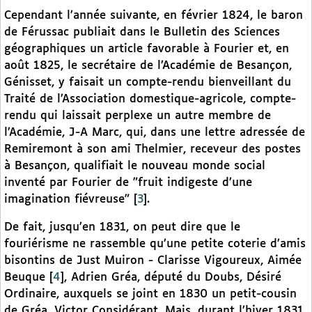
Cependant l’année suivante, en février 1824, le baron
de Férussac publiait dans le Bulletin des Sciences
géographiques un article favorable à Fourier et, en
août 1825, le secrétaire de l’Académie de Besançon,
Génisset, y faisait un compte-rendu bienveillant du
Traité de l’Association domestique-agricole, compte-
rendu qui laissait perplexe un autre membre de
l’Académie, J-A Marc, qui, dans une lettre adressée de
Remiremont à son ami Thelmier, receveur des postes
à Besançon, qualifiait le nouveau monde social
inventé par Fourier de "fruit indigeste d’une
imagination fiévreuse"
[
3
]
.
De fait, jusqu’en 1831, on peut dire que le
fouriérisme ne rassemble qu’une petite coterie d’amis
bisontins de Just Muiron - Clarisse Vigoureux, Aimée
Beuque
[
4
]
, Adrien Gréa, député du Doubs, Désiré
Ordinaire, auxquels se joint en 1830 un petit-cousin
de Gréa, Victor Considérant. Mais, durant l’hiver 1831,