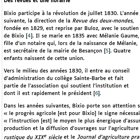
Des revues et une librairie
Bixio participe à la révolution de juillet 1830. L’année
suivante, la direction de la
Revue des deux-mondes
,
fondée en 1829, est reprise par Buloz, avec le soutien
de Bixio
[
4
]
. Il se marie en 1835 avec Mélanie Gaume,
fille d’un notaire qui, lors de la naissance de Mélanie,
est secrétaire de la mairie de Besançon
[
5
]
. Quatre
enfants naissent de cette union.
Vers le milieu des années 1830, il entre au conseil
d’administration du collège Sainte-Barbe et fait
partie de l’association qui soutient l’institution et
dont il est rapidement le président
[
6
]
.
Dans les années suivantes, Bixio porte son attention s
« le progrès agricole [est pour Bixio] le signe nécessai
« l’instruction [est] le moyen le plus énergique d’assur
production et la diffusion d’ouvrages sur l’agriculture 
e
rustique du XIX
siècle
et le
Journal d’agriculture pra