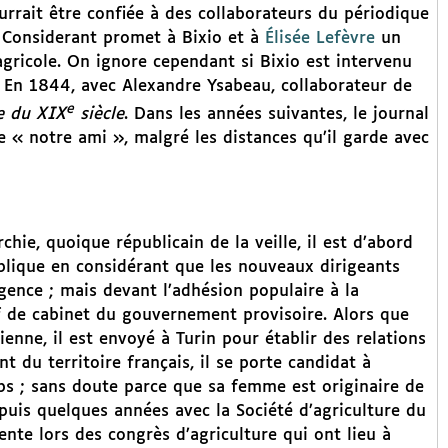
urrait être confiée à des collaborateurs du périodique
 Considerant promet à Bixio et à
Élisée Lefèvre
un
agricole. On ignore cependant si Bixio est intervenu
. En 1844, avec Alexandre Ysabeau, collaborateur de
e
e du XIX
siècle
. Dans les années suivantes, le journal
 « notre ami », malgré les distances qu’il garde avec
ie, quoique républicain de la veille, il est d’abord
blique en considérant que les nouveaux dirigeants
gence ; mais devant l’adhésion populaire à la
ef de cabinet du gouvernement provisoire. Alors que
enne, il est envoyé à Turin pour établir des relations
 du territoire français, il se porte candidat à
s ; sans doute parce que sa femme est originaire de
epuis quelques années avec la Société d’agriculture du
nte lors des congrès d’agriculture qui ont lieu à