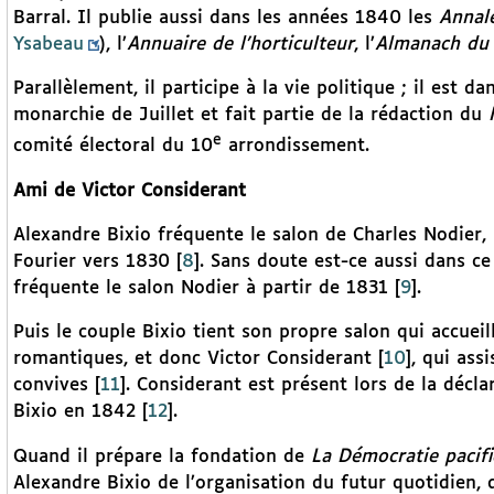
Barral. Il publie aussi dans les années 1840 les
Annale
Ysabeau
), l’
Annuaire de l’horticulteur
, l’
Almanach du c
Parallèlement, il participe à la vie politique ; il est 
monarchie de Juillet et fait partie de la rédaction du
e
comité électoral du 10
arrondissement.
Ami de Victor Considerant
Alexandre Bixio fréquente le salon de Charles Nodier, à
Fourier vers 1830
[
8
]
. Sans doute est-ce aussi dans ce 
fréquente le salon Nodier à partir de 1831
[
9
]
.
Puis le couple Bixio tient son propre salon qui accueil
romantiques, et donc Victor Considerant
[
10
]
, qui ass
convives
[
11
]
. Considerant est présent lors de la décl
Bixio en 1842
[
12
]
.
Quand il prépare la fondation de
La Démocratie pacif
Alexandre Bixio de l’organisation du futur quotidien, d