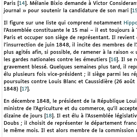
Paris
[
14
]
. Mélanie Bixio demande à Victor Consideran
journal » pour soutenir la candidature de son mari
[
1
Il figure sur une liste qui comprend notamment
Hippo
l’Assemblée constituante le 15 mai – il est toujours à 
Paris et occuper son siège de représentant. Il revient
l’insurrection de juin 1848, il incite des membres de l
plus agités afin, si possible, de ramener à la raison «
les gardes nationales contre les émeutiers
[
16
]
. Il se
gravement blessé. Quelques semaines plus tard, il repr
élu plusieurs fois vice-président ; il siège parmi les
poursuites contre Louis Blanc et Caussidière (26 août 
1848)
[
17
]
.
En décembre 1848, le président de la République Loui
ministre de l’Agriculture et du commerce, qu’il accep
dizaine de jours
[
18
]
. Il est élu à l’Assemblée législat
Doubs ; il choisit de représenter le département franc
le même mois. Il est alors membre de la commission 