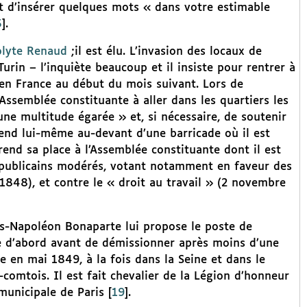
t d’insérer quelques mots « dans votre estimable
5
]
.
lyte Renaud
;il est élu. L’invasion des locaux de
Turin – l’inquiète beaucoup et il insiste pour rentrer à
 en France au début du mois suivant. Lors de
’Assemblée constituante à aller dans les quartiers les
 une multitude égarée » et, si nécessaire, de soutenir
 rend lui-même au-devant d’une barricade où il est
end sa place à l’Assemblée constituante dont il est
 républicains modérés, votant notamment en faveur des
1848), et contre le « droit au travail » (2 novembre
s-Napoléon Bonaparte lui propose le poste de
te d’abord avant de démissionner après moins d’une
ive en mai 1849, à la fois dans la Seine et dans le
-comtois. Il est fait chevalier de la Légion d’honneur
municipale de Paris
[
19
]
.