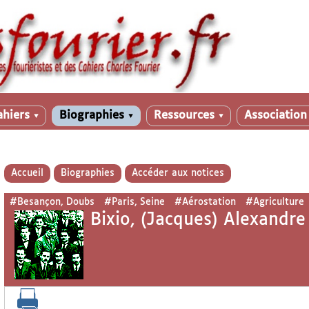
ahiers
Biographies
Ressources
Associatio
▼
▼
▼
Accueil
Biographies
Accéder aux notices
#Besançon, Doubs
#Paris, Seine
#Aérostation
#Agriculture
Bixio, (Jacques) Alexandre