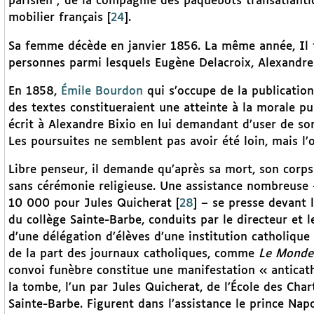
parisien ; de la compagnie des paquebots transatlanti
mobilier français
[
24
]
.
Sa femme décède en janvier 1856. La même année, Il f
personnes parmi lesquels Eugène Delacroix, Alexandr
En 1858,
Émile Bourdon
qui s’occupe de la publication
des textes constitueraient une atteinte à la morale pub
écrit à Alexandre Bixio en lui demandant d’user de son
Les poursuites ne semblent pas avoir été loin, mais l’
Libre penseur, il demande qu’après sa mort, son corp
sans cérémonie religieuse. Une assistance nombreuse
10 000 pour Jules Quicherat
[
28
]
– se presse devant 
du collège Sainte-Barbe, conduits par le directeur et l
d’une délégation d’élèves d’une institution catholique
de la part des journaux catholiques, comme
Le Monde
convoi funèbre constitue une manifestation « anticat
la tombe, l’un par Jules Quicherat, de l’École des Chart
Sainte-Barbe. Figurent dans l’assistance le prince Na