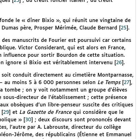
ques
[
23
]
; du crédit foncier italien ; du crédit
onde le « dîner Bixio », qui réunit une vingtaine de
e Dumas père, Prosper Mérimée, Claude Bernard
[
25
]
.
 des manuscrits de Fourier est poursuivi car certains
lique. Victor Considerant, qui est alors en France,
 influence pour sortir Bourdon de cette situation.
on ignore si Bixio est véritablement intervenu
[
26
]
.
s soit conduit directement au cimetière Montparnasse,
 – au moins 5 à 6 000 personnes selon
Le Temps
[
27
]
,
la tombe ; on y voit notamment un groupe d’élèves
e sous-directeur de l’établissement ; cette présence
 aux obsèques d’un libre-penseur suscite des critiques
[
29
]
et
La Gazette de France
qui considère que le
holique »
[
30
]
; deux discours sont prononcés devant
es, l’autre par A. Labrouste, directeur du collège
poléon-Jérôme, des républicains (Étienne et Emmanuel