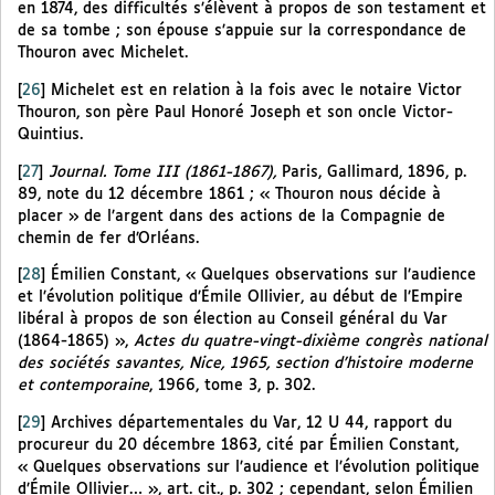
en 1874, des difficultés s’élèvent à propos de son testament et
de sa tombe ; son épouse s’appuie sur la correspondance de
Thouron avec Michelet.
[
26
]
Michelet est en relation à la fois avec le notaire Victor
Thouron, son père Paul Honoré Joseph et son oncle Victor-
Quintius.
[
27
]
Journal. Tome III (1861-1867),
Paris, Gallimard, 1896, p.
89, note du 12 décembre 1861 ; « Thouron nous décide à
placer » de l’argent dans des actions de la Compagnie de
chemin de fer d’Orléans.
[
28
]
Émilien Constant, « Quelques observations sur l’audience
et l’évolution politique d’Émile Ollivier, au début de l’Empire
libéral à propos de son élection au Conseil général du Var
(1864-1865) »,
Actes du quatre-vingt-dixième congrès national
des sociétés savantes, Nice, 1965, section d’histoire moderne
et contemporaine
, 1966, tome 3, p. 302.
[
29
]
Archives départementales du Var, 12 U 44, rapport du
procureur du 20 décembre 1863, cité par Émilien Constant,
« Quelques observations sur l’audience et l’évolution politique
d’Émile Ollivier… », art. cit., p. 302 ; cependant, selon Émilien