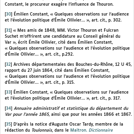
Constant, le procureur exagère l’influence de Thouron.
[
30
]
Émilien Constant, « Quelques observations sur l’audience
et l’évolution politique d’Émile Ollivier… », art. cit., p. 302.
[
31
]
« Mes amis de 1848, MM. Victor Thouron et Fulcran
Suchet m’offrirent une candidature au Conseil général du
Var », écrit Émile Ollivier, cité dans Émilien Constant,
« Quelques observations sur l’audience et l’évolution politique
d’Émile Ollivier… », art. cit., p.292.
[
32
]
Archives départementales des Bouches-du-Rhône, 12 U 45,
rapport du 27 juin 1864, cité dans Émilien Constant,
« Quelques observations sur l’audience et l’évolution politique
d’Émile Ollivier… », art. cit., p. 315.
[
33
]
Émilien Constant, « Quelques observations sur l’audience
et l’évolution politique d’Émile Ollivier… », art. cit., p. 317.
[
34
]
Annuaire administratif et statistique du département du
Var pour l’année 1865
, ainsi que pour les années 1866 et 1867.
[
35
]
D’après la notice d’Auguste Oscar Tardy, membre de la
rédaction du
Toulonnais
, dans le
Maitron.
Dictionnaire