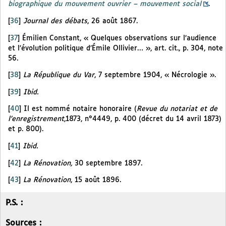
biographique du mouvement ouvrier – mouvement social
.
[
36
]
Journal des débats
, 26 août 1867.
[
37
]
Émilien Constant, « Quelques observations sur l’audience
et l’évolution politique d’Émile Ollivier… », art. cit., p. 304, note
56.
[
38
]
La République du Var
, 7 septembre 1904, « Nécrologie ».
[
39
]
Ibid.
[
40
]
Il est nommé notaire honoraire (
Revue du notariat et de
l’enregistrement
,1873, n°4449, p. 400 (décret du 14 avril 1873)
et p. 800).
[
41
]
Ibid.
[
42
]
La Rénovation,
30 septembre 1897.
[
43
]
La Rénovation
, 15 août 1896.
P.S. :
Sources :