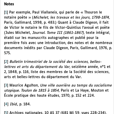
Notes
[
1
]
Par exemple, Paul Viallaneix, qui parle de « Thouron le
notaire poète » (
Michelet, les travaux et les jours, 1798-1874,
Paris, Gallimard, 1998, p. 483.) Quant à Claude Digeon, il fait
de Victor le notaire le fils de Victor-Quintius l’avoué et poète
(Jules Michelet,
Journal. Tome III (1861-1867)
, texte intégral,
établi sur les manuscrits autographes et publié pour la
première fois avec une introduction, des notes et de nombreux
documents inédits par Claude Digeon, Paris, Gallimard, 1976, p.
575.
[
2
]
Bulletin trimestriel de la société des sciences, belles-
lettres et arts du département du Var
, seizième année, n°1 et
2, 1848, p. 116, liste des membres de la Société des sciences,
arts et belles-lettres du département du Var.
[
3
]
Maurice Agulhon,
Une ville ouvrière au temps du socialisme
utopique. Toulon de 1815 à 1854,
Paris et La Haye, Mouton et
École pratique des haute études, 1970, p. 152 et 224.
[
4
]
Ibid.,
p. 184.
[
5
]
Archives nationales, 10 AS 37 (681 Mi 59, vues 228-234),