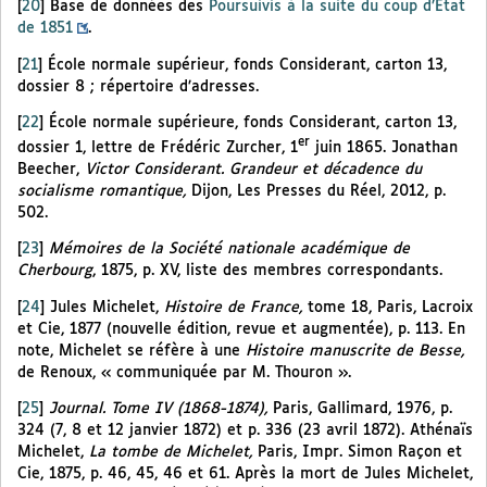
[
20
]
Base de données des
Poursuivis à la suite du coup d’État
de 1851
.
[
21
]
École normale supérieur, fonds Considerant, carton 13,
dossier 8 ; répertoire d’adresses.
[
22
]
École normale supérieure, fonds Considerant, carton 13,
er
dossier 1, lettre de Frédéric Zurcher, 1
juin 1865. Jonathan
Beecher,
Victor Considerant. Grandeur et décadence du
socialisme romantique,
Dijon, Les Presses du Réel, 2012, p.
502.
[
23
]
Mémoires de la Société nationale académique de
Cherbourg
, 1875, p. XV, liste des membres correspondants.
[
24
]
Jules Michelet,
Histoire de France,
tome 18, Paris, Lacroix
et Cie, 1877 (nouvelle édition, revue et augmentée), p. 113. En
note, Michelet se réfère à une
Histoire manuscrite de Besse,
de Renoux, « communiquée par M. Thouron ».
[
25
]
Journal. Tome IV (1868-1874),
Paris, Gallimard, 1976, p.
324 (7, 8 et 12 janvier 1872) et p. 336 (23 avril 1872). Athénaïs
Michelet,
La tombe de Michelet,
Paris, Impr. Simon Raçon et
Cie, 1875, p. 46, 45, 46 et 61. Après la mort de Jules Michelet,