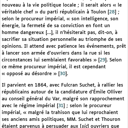
nouveau à la vie politique locale ; il serait alors « le
véritable chef » du parti républicain à Toulon
[
28
]
;
selon le procureur impérial, « son intelligence, son
énergie, la fermeté de sa conviction en font un
homme dangereux […], il n’hésiterait pas, dit-on, à
sacrifier sa situation personnelle au triomphe de ses
opinions. Il attend avec patience les événements, prêt
à lancer son armée d’ouvriers dans la rue si les
circonstances lui semblaient favorables »
[
29
]
. Selon
ce même procureur impérial, il est cependant
« opposé au désordre »
[
30
]
.
Il parvient en 1864, avec Fulcran Suchet, à rallier les
républicains autour de la candidature d’Émile Olliver
au conseil général du Var, malgré son rapprochement
avec le régime impérial
[
31
]
; selon le procureur
impérial, « malgré la trahison que lui reprochaient
ses anciens amis politiques, MM. Suchet et Thouron
étaient parvenus à persuader aux [
sic
] ouvriers que