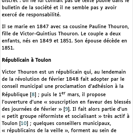
discret : on ne lui connaît pas de texte publié dans le
bulletin de la société et il ne semble pas y avoir
exercé de responsabilité.
Il se marie en 1847 avec sa cousine Pauline Thouron,
fille de Victor-Quintius Thouron. Le couple a deux
enfants, nés en 1849 et 1851. Son épouse décède en
1851.
Républicain à Toulon
Victor Thouron est un républicain qui, au lendemain
de la révolution de février 1848 fait adopter par le
conseil municipal une proclamation d’adhésion à la
er
République
[
8
]
; puis le 1
mars, il propose
l’ouverture d’une « souscription en faveur des blessés
des journées de février »
[
9
]
. Il fait alors partie d’un
« petit groupe réformiste et socialisant » très actif à
Toulon
[
10
]
; quelques conseillers municipaux,
« républicains de la veille », forment au sein de