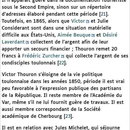
Il n’apparaît guère dans la documentation fouriériste
sous le Second Empire, sinon sur un répertoire
d’adresses élaboré pendant cette période
[
21
]
.
Toutefois, en 1865, alors que
Victor
et Julie
Considerant sont dans une situation matérielle
difficile aux États-Unis,
Aimée Beuque
et
Désiré
Laverdant
collectent de l’argent afin de leur
apporter un secours financier ; Thouron remet 20
francs à
Frédéric Zurcher
qui collecte l’argent de ses
condisciples toulonnais
[
22
]
.
Victor Thouron s’éloigne de la vie politique
toulonnaise dans les années 1850, période il est vrai
peu favorable à l’expression publique des partisans
de la République. Il reste membre de l’Académie du
Var, même s’il ne lui fournit guère de travaux. Il est
aussi membre correspondant de la Société
académique de Cherbourg
[
23
]
.
Il est en relation avec Jules Michelet, qui séjourne