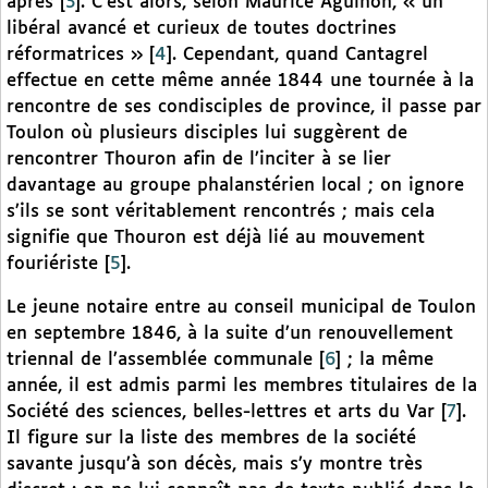
après
[
3
]
. C’est alors, selon Maurice Agulhon, « un
libéral avancé et curieux de toutes doctrines
réformatrices »
[
4
]
. Cependant, quand Cantagrel
effectue en cette même année 1844 une tournée à la
rencontre de ses condisciples de province, il passe par
Toulon où plusieurs disciples lui suggèrent de
rencontrer Thouron afin de l’inciter à se lier
davantage au groupe phalanstérien local ; on ignore
s’ils se sont véritablement rencontrés ; mais cela
signifie que Thouron est déjà lié au mouvement
fouriériste
[
5
]
.
Le jeune notaire entre au conseil municipal de Toulon
en septembre 1846, à la suite d’un renouvellement
triennal de l’assemblée communale
[
6
]
; la même
année, il est admis parmi les membres titulaires de la
Société des sciences, belles-lettres et arts du Var
[
7
]
.
Il figure sur la liste des membres de la société
savante jusqu’à son décès, mais s’y montre très