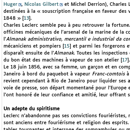
Huger
,
Nicolas Gilbert
et Michel Derrion), Charles L
destinées à la « souscription française en faveur des 
1848 »
[
13
]
.
Charles Leclerc semble peu à peu retrouver la fortune
officines mécaniques de l’arsenal de la marine de la c
l’
Almanak administrativo, mercantil e industrial da co
mécaniciens et pompiers
[
15
]
et parmi les forgerons et
disparaît ensuite de l’
Almanak
. Toutes les inspection
du bon état des machines à vapeur de son atelier
[
17
]
.
Le 18 juin 1856, avec sa femme, un garçon et en co
Janeiro à bord du paquebot à vapeur
Franc-comtois
à 
revient cependant à Rio de Janeiro pour liquider ses aff
voie de presse, son départ momentané pour l’Europe e
l’ont honoré de leur confiance et amitié, leur offrant s
Un adepte du spiritisme
Leclerc n’abandonne pas ses convictions fouriéristes, ma
sont anciens entre fouriérisme et religion des esprits
tables tournantes et interroge des somnambules ou m