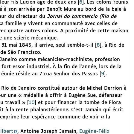
leur fils Lucien âgé de deux ans
[
6
]
. Les colons réunis
té à son arrivée par Benoît Mure au bord de la baie à
neur du directeur du
Jornal do commercio (Rio de
 sa famille y vivent en communauté avec celles de
vec quatre autres colons. A proximité de cette maison
e une scierie mécanique.
31 mai 1845, il arrive, seul semble-t-il
[
8
]
, à Rio de
de São Francisco.
de Janeiro comme mécanicien-machiniste, profession
rt essor industriel. À la fin de l’année, lors de la
e réunie réside au 7 rua Senhor dos Passos
[
9
]
.
 Rio de Janeiro constitué autour de Michel Derrion à
our une « médaille à offrir à Eugène Sue, défenseur
u travail »
[
10
]
et pour financer la tombe de Flora
it à la rente phalanstérienne. C’est Jamain qui écrit
 exprime leur espérance commune de voir « la
ilbert
, Antoine Joseph Jamain,
Eugène-Félix