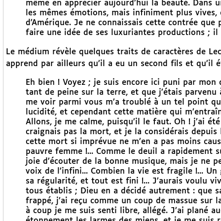
même en apprécier aujourd’hui la beauté. Dans une
les mêmes émotions, mais infiniment plus vives, 
d’Amérique. Je ne connaissais cette contrée que pa
faire une idée de ses luxuriantes productions ; i
Le médium révèle quelques traits de caractères de Lecle
apprend par ailleurs qu’il a eu un second fils et qu’il
Eh bien ! Voyez ; je suis encore ici puni par mon 
tant de peine sur la terre, et que j’étais parvenu
me voir parmi vous m’a troublé à un tel point qu
lucidité, et cependant cette matière qui m’entraîna
Allons, je me calme, puisqu’il le faut. Oh ! j’ai ét
craignais pas la mort, et je la considérais depui
cette mort si imprévue ne m’en a pas moins caus
pauvre femme !... Comme le deuil a rapidement suc
joie d’écouter de la bonne musique, mais je ne pe
voix de l’infini... Combien la vie est fragile !... 
sa régularité, et tout est fini !... J’aurais voulu
tous établis ; Dieu en a décidé autrement : que 
frappé, j’ai reçu comme un coup de massue sur la 
à coup je me suis senti libre, allégé. J’ai plané a
étonnement les larmes des miens, et je me suis r