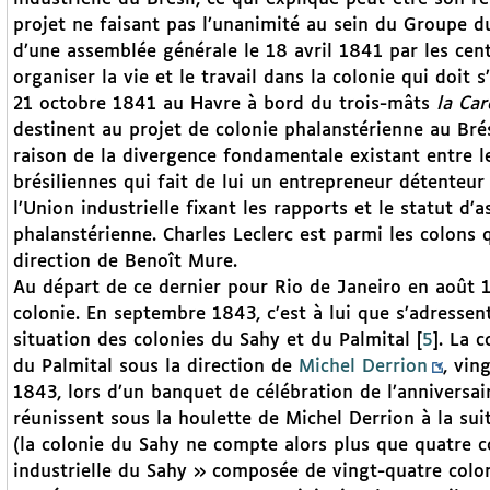
projet ne faisant pas l’unanimité au sein du Groupe
d’une assemblée générale le 18 avril 1841 par les cent
organiser la vie et le travail dans la colonie qui doit
21 octobre 1841 au Havre à bord du trois-mâts
la Car
destinent au projet de colonie phalanstérienne au Bré
raison de la divergence fondamentale existant entre l
brésiliennes qui fait de lui un entrepreneur détenteur 
l’Union industrielle fixant les rapports et le statut d’a
phalanstérienne. Charles Leclerc est parmi les colons q
direction de Benoît Mure.
Au départ de ce dernier pour Rio de Janeiro en août 18
colonie. En septembre 1843, c’est à lui que s’adressent
situation des colonies du Sahy et du Palmital
[
5
]
. La 
du Palmital sous la direction de
Michel Derrion
, vin
1843, lors d’un banquet de célébration de l’anniversai
réunissent sous la houlette de Michel Derrion à la s
(la colonie du Sahy ne compte alors plus que quatre c
industrielle du Sahy » composée de vingt-quatre colo