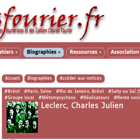
ahiers
Biographies
Ressources
Associatio
▼
▼
▼
Accueil
Biographies
Accéder aux notices
#Brésil
#Paris, Seine
#Rio de Janeiro, Brésil
#Sahy ou Saí (S
#Groupe local
#Métempsychose
#Réalisateurs
#Rente soci
Leclerc, Charles Julien