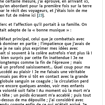
 certaine mesure, j’ai éprouvé, en arrivant ici,
qu’en abordant pour la première fois sur la terre
r le récit des voyageurs, et j’étais loin de me
l en fut de même ici
[
23
]
.
rc et l’affection qu’il portait à sa famille. On
 était adepte de la « bonne musique » :
défaut principal, celui que je combattais avec
 à dominer en partie ; l’impatience que j’avais de
e je ne sais plus exprimer mes idées avec
it si souvent à la colère autrefois n’est plus là !
é bien surpris par cette fin inattendue ! Je ne
s longtemps comme la fin de l’épreuve ; mais
é un profond saisissement... Quel coup pour ma
cédé au plaisir ! Je me faisais une véritable
nsais pas être si tôt en contact avec la grande
Un globule sanguin se coagule ; la circulation perd
 vivre encore quelques années, voir mes enfants
sa volonté soit faite ! Au moment où la mort m’a
tête ; un poids écrasant m’a accablé ; puis tout
u-dessus de ma dépouille ; j’ai considéré avec
endu compte enfin de ce qui m’était arrivé. Je