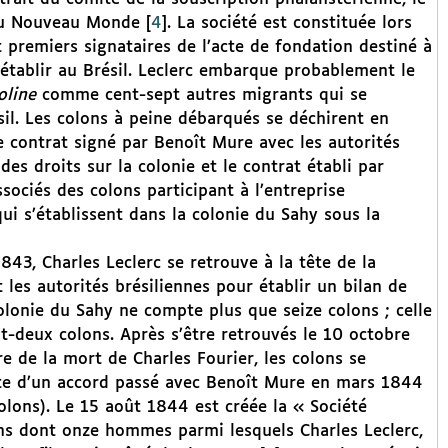
 du Nouveau Monde
[
4
]
. La société est constituée lors
 premiers signataires de l’acte de fondation destiné à
 s’établir au Brésil. Leclerc embarque probablement le
oline
comme cent-sept autres migrants qui se
sil. Les colons à peine débarqués se déchirent en
e contrat signé par Benoît Mure avec les autorités
des droits sur la colonie et le contrat établi par
ssociés des colons participant à l’entreprise
ui s’établissent dans la colonie du Sahy sous la
43, Charles Leclerc se retrouve à la tête de la
 les autorités brésiliennes pour établir un bilan de
colonie du Sahy ne compte plus que seize colons ; celle
gt-deux colons. Après s’être retrouvés le 10 octobre
re de la mort de Charles Fourier, les colons se
uite d’un accord passé avec Benoît Mure en mars 1844
olons). Le 15 août 1844 est créée la « Société
ns dont onze hommes parmi lesquels Charles Leclerc,