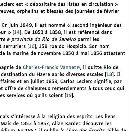
eclerc est « dépositaire des listes en circulation »
veuves, orphelins et blessés des journées de février
. En juin 1849, il est nommé « second ingénieur des
our »
[
14
]
. De 1853 à 1858, il est référencé dans
rte e provincia do Rio de Janeiro
parmi les
 serruriers
[
16
]
, 158 rua do Hospicio. Son nom
s de la marine de novembre 1850 à mai 1856 attestent
mpagnie de
Charles-Francis Vannet
, il quitte Rio de
destination du Havre après diverses escales
[
18
]
. Il
aires et en juillet 1859, Carlos Leclerc signifie, par
t offre de chaleureux remerciements à tous ceux qui
es services où qu’ils soient
[
19
]
.
is s’intéresse à la religion des esprits. Les liens
. Mais de 1853 à 1857, Allan Kardec découvre les
édium. En 1857, il publie
le Livre des Esprits
, bible de