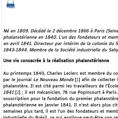
Né en 1809. Décédé le 2 décembre 1866 à Paris (Seine
phalanstérienne en 1840. L’un des fondateurs et membr
en avril 1841. Directeur par intérim de la colonie du S
1843-1844. Membre de la Société industrielle du Sah
Une vie consacrée à la réalisation phalanstérienne
Au printemps 1840, Charles Leclerc est membre du com
par le journal
Le Nouveau Monde
[
1
]
afin de collecter 
phalanstère. Il est cité parmi les travailleurs de l’Éco
1841
[
2
]
; il est mécanicien, 78 rue Popincourt à Paris
souscription pour la fondation du premier phalanstère
phalanstérienne en janvier 1841. Il n’est alors plus 
semaines plus tard, il est l’un des fondateurs et memb
industrielle du Brésil, ce qui explique peut-être son r