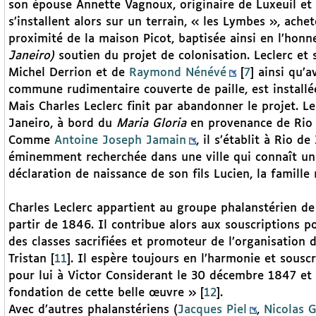
son épouse Annette Vagnoux, originaire de Luxeuil et 
s’installent alors sur un terrain, « les Lymbes », ache
proximité de la maison Picot, baptisée ainsi en l’hon
Janeiro)
soutien du projet de colonisation. Leclerc et
Michel Derrion et de
Raymond Nénévé
[
7
]
ainsi qu’a
commune rudimentaire couverte de paille, est installé
Mais Charles Leclerc finit par abandonner le projet. Le 
Janeiro, à bord du
Maria Gloria
en provenance de Rio 
Comme
Antoine Joseph Jamain
, il s’établit à Rio 
éminemment recherchée dans une ville qui connaît un fo
déclaration de naissance de son fils Lucien, la famill
Charles Leclerc appartient au groupe phalanstérien de
partir de 1846. Il contribue alors aux souscriptions p
des classes sacrifiées et promoteur de l’organisation d
Tristan
[
11
]
. Il espère toujours en l’harmonie et souscr
pour lui à Victor Considerant le 30 décembre 1847 et
fondation de cette belle œuvre »
[
12
]
.
Avec d’autres phalanstériens (
Jacques Piel
,
Nicolas G