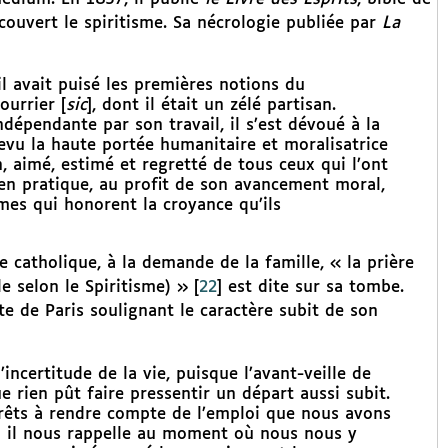
écouvert le spiritisme. Sa nécrologie publiée par
La
’il avait puisé les premières notions du
ourrier [
sic
], dont il était un zélé partisan.
ndépendante par son travail, il s’est dévoué à la
revu la haute portée humanitaire et moralisatrice
, aimé, estimé et regretté de tous ceux qui l’ont
 en pratique, au profit de son avancement moral,
es qui honorent la croyance qu’ils
e catholique, à la demande de la famille, « la prière
e selon le Spiritisme) »
[
22
]
est dite sur sa tombe.
te de Paris soulignant le caractère subit de son
ncertitude de la vie, puisque l’avant-veille de
e rien pût faire pressentir un départ aussi subit.
prêts à rendre compte de l’emploi que nous avons
 ; il nous rappelle au moment où nous nous y