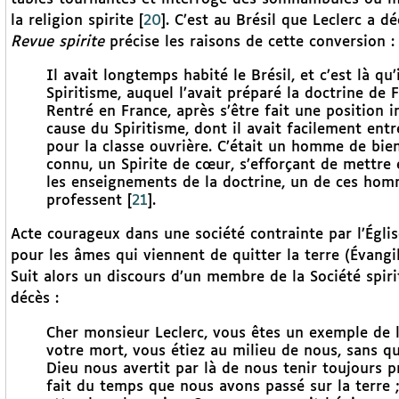
la religion spirite
[
20
]
. C’est au Brésil que Leclerc a d
Revue spirite
précise les raisons de cette conversion :
Il avait longtemps habité le Brésil, et c’est là qu
Spiritisme, auquel l’avait préparé la doctrine de F
Rentré en France, après s’être fait une position i
cause du Spiritisme, dont il avait facilement ent
pour la classe ouvrière. C’était un homme de bien
connu, un Spirite de cœur, s’efforçant de mettre
les enseignements de la doctrine, un de ces homm
professent
[
21
]
.
Acte courageux dans une société contrainte par l’Églis
pour les âmes qui viennent de quitter la terre (Évangil
Suit alors un discours d’un membre de la Société spiri
décès :
Cher monsieur Leclerc, vous êtes un exemple de l’i
votre mort, vous étiez au milieu de nous, sans qu
Dieu nous avertit par là de nous tenir toujours 
fait du temps que nous avons passé sur la terre