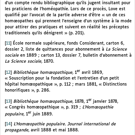
d’un compte rendu bibliographique qu’ils jugent insultant pour
les praticiens de l’homéopathie. Lors de ce procès, Love est
qualifié par l’avocat de la partie adverse d’être « un de ces
homœopathes qui prennent l’enseigne d’un système à la mode
pour attirer des pratiques et suivent en réalité les préceptes
traditionnels qu’ils dénigrent » (p. 201).
[
11
]
École normale supérieure, fonds Considerant, carton 6,
dossier 2, liste de quittances pour abonnement à
La Science
sociale
en 1889 ; carton 13, dossier 7, bulletin d’abonnement à
La Science sociale,
1870.
er
[
12
]
Bibliothèque homœopathique,
1
avril 1869,
« Souscription pour la fondation et l’entretien d’un petit
hôpital homœopathique », p. 112 ; mars 1881, « Distinctions
honorifiques », p. 286.
er
[
13
]
Bibliothèque homœopathique,
1878, 1
janvier 1878,
« Congrès homœopathique », p. 319 ;
L’Homœopathie
er
populaire,
1
juin 1889.
[
14
]
L’Homœopathie populaire. Journal international de
propagande,
avril 1888 et mai 1888.