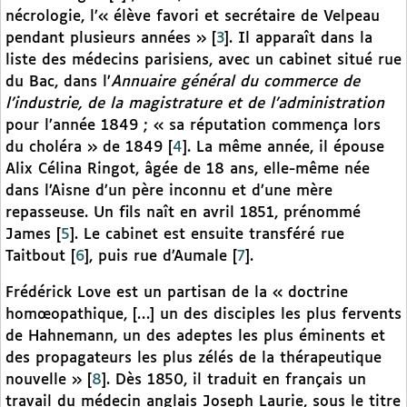
nécrologie, l’« élève favori et secrétaire de Velpeau
pendant plusieurs années »
[
3
]
. Il apparaît dans la
liste des médecins parisiens, avec un cabinet situé rue
du Bac, dans l’
Annuaire général du commerce de
l’industrie, de la magistrature et de l’administration
pour l’année 1849 ; « sa réputation commença lors
du choléra » de 1849
[
4
]
. La même année, il épouse
Alix Célina Ringot, âgée de 18 ans, elle-même née
dans l’Aisne d’un père inconnu et d’une mère
repasseuse. Un fils naît en avril 1851, prénommé
James
[
5
]
. Le cabinet est ensuite transféré rue
Taitbout
[
6
]
, puis rue d’Aumale
[
7
]
.
Frédérick Love est un partisan de la « doctrine
homœopathique, […] un des disciples les plus fervents
de Hahnemann, un des adeptes les plus éminents et
des propagateurs les plus zélés de la thérapeutique
nouvelle »
[
8
]
. Dès 1850, il traduit en français un
travail du médecin anglais Joseph Laurie, sous le titre