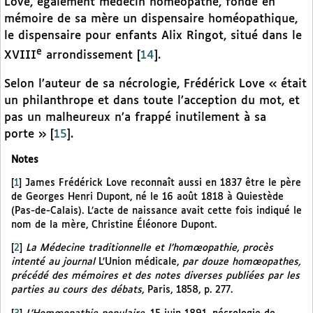
Love, également médecin homéopathe, fonde en
mémoire de sa mère un dispensaire homéopathique,
le dispensaire pour enfants Alix Ringot, situé dans le
e
XVIII
arrondissement
[
14
]
.
Selon l’auteur de sa nécrologie, Frédérick Love « était
un philanthrope et dans toute l’acception du mot, et
pas un malheureux n’a frappé inutilement à sa
porte »
[
15
]
.
Notes
[
1
]
James Frédérick Love reconnaît aussi en 1837 être le père
de Georges Henri Dupont, né le 16 août 1818 à Quiestède
(Pas-de-Calais). L’acte de naissance avait cette fois indiqué le
nom de la mère, Christine Éléonore Dupont.
[
2
]
La Médecine traditionnelle et l’homœopathie, procès
intenté au journal
L’Union médicale,
par douze homœopathes,
précédé des mémoires et des notes diverses publiées par les
parties au cours des débats
, Paris, 1858, p. 277.