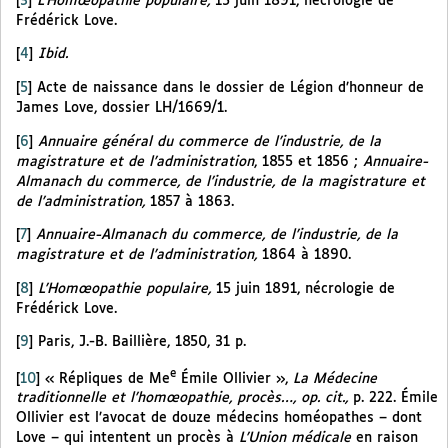
[
3
]
L’Homœopathie populaire,
15 juin 1891, nécrologie de
Frédérick Love.
[
4
]
Ibid.
[
5
]
Acte de naissance dans le dossier de Légion d’honneur de
James Love, dossier LH/1669/1.
[
6
]
Annuaire général du commerce de l’industrie, de la
magistrature et de l’administration
, 1855 et 1856 ;
Annuaire-
Almanach du commerce, de l’industrie, de la magistrature et
de l’administration,
1857 à 1863.
[
7
]
Annuaire-Almanach du commerce, de l’industrie, de la
magistrature et de l’administration,
1864 à 1890.
[
8
]
L’Homœopathie populaire,
15 juin 1891, nécrologie de
Frédérick Love.
[
9
]
Paris, J.-B. Baillière, 1850, 31 p.
e
[
10
]
« Répliques de Me
Émile Ollivier »,
La Médecine
traditionnelle et l’homœopathie, procès…, op. cit.,
p. 222. Émile
Ollivier est l’avocat de douze médecins homéopathes – dont
Love – qui intentent un procès à
L’Union médicale
en raison