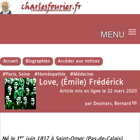
MENU
Accueil
Biographies
Accéder aux notices
#Paris, Seine
#Homéopathie
#Médecine
Love, (Émile) Frédérick
Article mis en ligne le
22 mars 2020
par
Desmars, Bernard
er
Né le 1
juin 1817 à Saint-Omer (Pas-de-Calais),