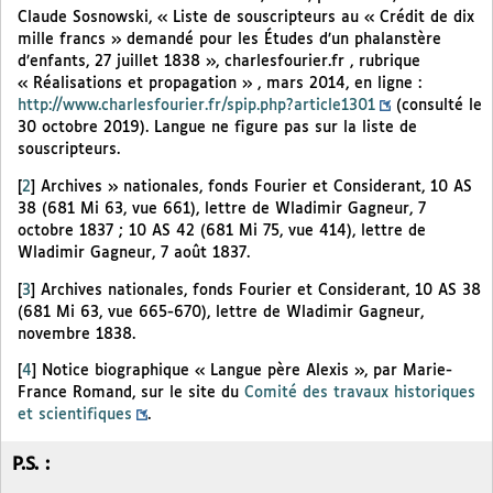
Claude Sosnowski, « Liste de souscripteurs au « Crédit de dix
mille francs » demandé pour les Études d’un phalanstère
d’enfants, 27 juillet 1838 », charlesfourier.fr , rubrique
« Réalisations et propagation » , mars 2014, en ligne :
http://www.charlesfourier.fr/spip.php?article1301
(consulté le
30 octobre 2019). Langue ne figure pas sur la liste de
souscripteurs.
[
2
]
Archives » nationales, fonds Fourier et Considerant, 10 AS
38 (681 Mi 63, vue 661), lettre de Wladimir Gagneur, 7
octobre 1837 ; 10 AS 42 (681 Mi 75, vue 414), lettre de
Wladimir Gagneur, 7 août 1837.
[
3
]
Archives nationales, fonds Fourier et Considerant, 10 AS 38
(681 Mi 63, vue 665-670), lettre de Wladimir Gagneur,
novembre 1838.
[
4
]
Notice biographique « Langue père Alexis », par Marie-
France Romand, sur le site du
Comité des travaux historiques
et scientifiques
.
P.S. :