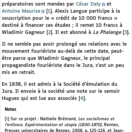
préparatoires sont menées par
César Daly
et
Antoine Maurize
[
1
]
. Alexis Langue participe à la
souscription pour le « crédit de 10 000 francs »
destiné à financer ces études ; il remet 10 francs à
Wladimir Gagneur
[
2
]
. Il est abonné à
La Phalange
[
3
]
.
Il ne semble pas avoir prolongé ses relations avec le
mouvement fouriériste au-delà de cette date, peut-
être parce que Wladimir Gagneur, le principal
propagandiste fouriériste dans le Jura, s’est un peu
mis en retrait.
En 1838, il est admis à la Société d’émulation du
Jura. Il envoie à la société une note sur le semoir
Hugues qui est lue aux associés
[
4
]
.
Notes
[
1
]
Sur ce projet : Nathalie Brémand,
Les socialismes et
l’enfance. Expérimentation et utopie (1830-1870)
, Rennes,
Presses universitaires de Rennes, 2008, p. 125-126, et Jean-