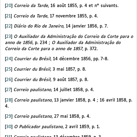
[
20
]
Correio da Tarde
, 16 août 1855, p. 4 et n° suivants.
[
21
]
Correio da Tarde
, 17 novembre 1855, p. 4.
[
22
]
Diário do Rio de Janeiro
, 14 janvier 1856, p. 7.
[
23
]
O Auxiliador da Administração do Correio da Corte para o
anno de 1856
, p. 234 ;
O Auxiliador da Administração do
Correio da Corte para o anno de 1857
, p. 372.
[
24
]
Courrier du Brésil
, 14 décembre 1856, pp. 7-8.
[
25
]
Courrier du Brésil
, 3 mai 1857, p. 8.
[
26
]
Courrier du Brésil
, 9 août 1857, p. 8.
[
27
]
Correio paulistano
, 14 juillet 1858, p. 4.
[
28
]
Correio paulistano
, 13 janvier 1858, p. 4 ; 16 avril 1858, p.
4.
[
29
]
Correio paulistano
, 27 mai 1858, p. 4.
[
30
]
O Publicador paulistano
, 2 avril 1859, p. 1.