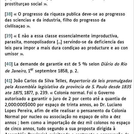
prostiturçao social ».
[
38
]
« O progresso da riqueza publica deve-se ao progresso
das sciencias e da industria, filho do progresso da
civilisaçao ».
[
39
]
« E nào a essa classe essencialmente improductiva,
parasita, monopolisadora [...] servindo-se da deficiencia das
leis para impor a mais dura condiçao ao producture e ao con
umisor ».
[
40
]
La demande de garantie est de 5 % selon
Diário do Rio
er
de Janeiro
, 1
septembre 1858, p. 2.
[
41
]
João Carlos da Silva Telles,
Repertorio da leis promulgadas
pela Assembléa legislativa da provincia de S. Paulo desde 1835
ate 1875
, 1877, p. 239. « Colonia normal. Foi o Governo
autorisado a garantir o juro de 2 por cento até a quantia de
2,000:000$000 por espaço de trinta annos, ao Dr. Luciano
Lopes Pereira, afim de elle realisar o pensanento da Colonia
Normal por nucleo ou associação no espaço de oito a dez
annos ; bem como a importação de dez mil colonos no espaço
de cinco annos, tudo segundo a sua proposta dirigida à