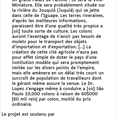
un grand Palais de Famille : ce sera la Ville-
Miniature. Elle sera probablement située sur
la rivière du Jouquiá (Juquiá) qui se jette
dans celle de l’Iguape. Les terres riveraines,
d’après les meilleures informations,
paraissent être d’une qualité très propice a
[
sic
] toute sorte de culture. Les colons
auront l’avantage de n’avoir pas besoin de
mulets pour le transport des objets
d’importation et d’exportation. […] La
création de cette cité agricole n’aura pas
pour effet simple de doter le pays d’une
institution modèle qui sera promptement
imitée sur les divers points de l’empire,
mais elle amènera en un délai très court un
surcroît de population de travailleurs dont
le gérant même assure la venue. Le Dr.
Lopes s’engage même à conduire a [
sic
] São
Paulo 10,000 colons à raison de 60$000
[60 mil reis] par colon, moitié du prix
ordinaire.
Le projet est soutenu par