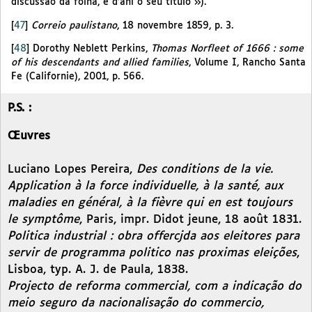
discussão da folha, e d’ahi o seu titulo »).
[
47
]
Correio paulistano
, 18 novembre 1859, p. 3.
[
48
]
Dorothy Neblett Perkins,
Thomas Norfleet of 1666 : some
of his descendants and allied families
, Volume I, Rancho Santa
Fe (Californie), 2001, p. 566.
P.S. :
Œuvres
Luciano Lopes Pereira,
Des conditions de la vie.
Application à la force individuelle, à la santé, aux
maladies en général, à la fièvre qui en est toujours
le symptôme
, Paris, impr. Didot jeune, 18 août 1831.
Politica industrial : obra offercjda aos eleitores para
servir de programma politico nas proximas eleições
,
Lisboa, typ. A. J. de Paula, 1838.
Projecto de reforma commercial, com a indicação do
meio seguro da nacionalisação do commercio,