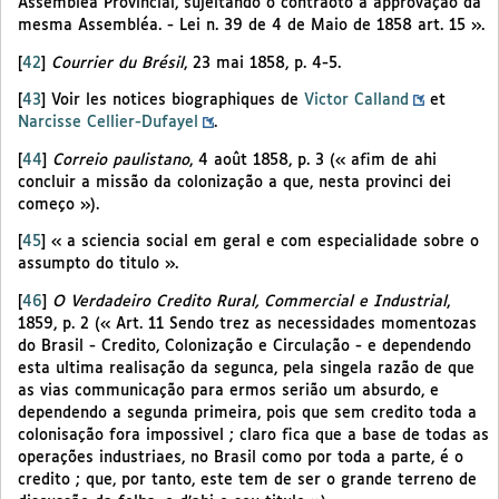
Assembléa Provincial, sujeitando o contraoto a approvação da
mesma Assembléa. - Lei n. 39 de 4 de Maio de 1858 art. 15 ».
[
42
]
Courrier du Brésil
, 23 mai 1858, p. 4-5.
[
43
]
Voir les notices biographiques de
Victor Calland
et
Narcisse Cellier-Dufayel
.
[
44
]
Correio paulistano
, 4 août 1858, p. 3 (« afim de ahi
concluir a missão da colonização a que, nesta provinci dei
começo »).
[
45
]
« a sciencia social em geral e com especialidade sobre o
assumpto do titulo ».
[
46
]
O Verdadeiro Credito Rural, Commercial e Industrial
,
1859, p. 2 (« Art. 11 Sendo trez as necessidades momentozas
do Brasil - Credito, Colonização e Circulação - e dependendo
esta ultima realisação da segunca, pela singela razão de que
as vias communicação para ermos serião um absurdo, e
dependendo a segunda primeira, pois que sem credito toda a
colonisação fora impossivel ; claro fica que a base de todas as
operações industriaes, no Brasil como por toda a parte, é o
credito ; que, por tanto, este tem de ser o grande terreno de