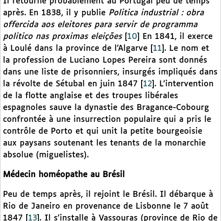
Il retourne probablement au Portugal peu de temps
après. En 1838, il y publie
Politica industrial : obra
offercida aos eleitores para servir de programma
politico nas proximas eleições
[
10
]
En 1841, il exerce
à Loulé dans la province de l’Algarve
[
11
]
. Le nom et
la profession de Luciano Lopes Pereira sont donnés
dans une liste de prisonniers, insurgés impliqués dans
la révolte de Sétubal en juin 1847
[
12
]
. L’intervention
de la flotte anglaise et des troupes libérales
espagnoles sauve la dynastie des Bragance-Cobourg
confrontée à une insurrection populaire qui a pris le
contrôle de Porto et qui unit la petite bourgeoisie
aux paysans soutenant les tenants de la monarchie
absolue (miguelistes).
Médecin homéopathe au Brésil
Peu de temps après, il rejoint le Brésil. Il débarque à
Rio de Janeiro en provenance de Lisbonne le 7 août
1847
[
13
]
. Il s’installe à Vassouras (province de Rio de