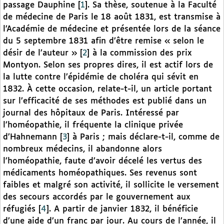
passage Dauphine
[
1
]
. Sa thèse, soutenue à la Faculté
de médecine de Paris le 18 août 1831, est transmise à
l’Académie de médecine et présentée lors de la séance
du 5 septembre 1831 afin d’être remise « selon le
désir de l’auteur »
[
2
]
à la commission des prix
Montyon. Selon ses propres dires, il est actif lors de
la lutte contre l’épidémie de choléra qui sévit en
1832. À cette occasion, relate-t-il, un article portant
sur l’efficacité de ses méthodes est publié dans un
journal des hôpitaux de Paris. Intéressé par
l’homéopathie, il fréquente la clinique privée
d’Hahnemann
[
3
]
à Paris ; mais déclare-t-il, comme de
nombreux médecins, il abandonne alors
l’homéopathie, faute d’avoir décelé les vertus des
médicaments homéopathiques. Ses revenus sont
faibles et malgré son activité, il sollicite le versement
des secours accordés par le gouvernement aux
réfugiés
[
4
]
. A partir de janvier 1832, il bénéficie
d’une aide d’un franc par jour. Au cours de l’année, il