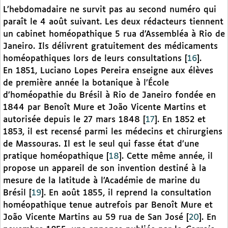
L’hebdomadaire ne survit pas au second numéro qui
paraît le 4 août suivant. Les deux rédacteurs tiennent
un cabinet homéopathique 5 rua d’Assembléa à Rio de
Janeiro. Ils délivrent gratuitement des médicaments
homéopathiques lors de leurs consultations
[
16
]
.
En 1851, Luciano Lopes Pereira enseigne aux élèves
de première année la botanique à l’École
d’homéopathie du Brésil à Rio de Janeiro fondée en
1844 par Benoît Mure et João Vicente Martins et
autorisée depuis le 27 mars 1848
[
17
]
. En 1852 et
1853, il est recensé parmi les médecins et chirurgiens
de Massouras. Il est le seul qui fasse état d’une
pratique homéopathique
[
18
]
. Cette même année, il
propose un appareil de son invention destiné à la
mesure de la latitude à l’Académie de marine du
Brésil
[
19
]
. En août 1855, il reprend la consultation
homéopathique tenue autrefois par Benoît Mure et
João Vicente Martins au 59 rua de San José
[
20
]
. En