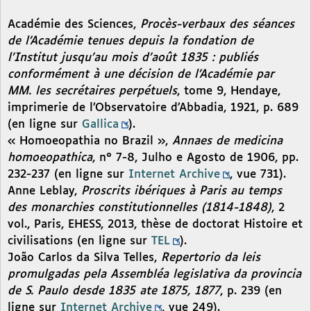
Académie des Sciences,
Procès-verbaux des séances
de l’Académie tenues depuis la fondation de
l’Institut jusqu’au mois d’août 1835 : publiés
conformément à une décision de l’Académie par
MM. les secrétaires perpétuels
, tome 9, Hendaye,
imprimerie de l’Observatoire d’Abbadia, 1921, p. 689
(en ligne sur
Gallica
).
« Homoeopathia no Brazil »,
Annaes de medicina
homoeopathica
, n° 7-8, Julho e Agosto de 1906, pp.
232-237 (en ligne sur
Internet Archive
, vue 731).
Anne Leblay,
Proscrits ibériques à Paris au temps
des monarchies constitutionnelles (1814-1848)
, 2
vol., Paris, EHESS, 2013, thèse de doctorat Histoire et
civilisations (en ligne sur
TEL
).
João Carlos da Silva Telles,
Repertorio da leis
promulgadas pela Assembléa legislativa da provincia
de S. Paulo desde 1835 ate 1875, 1877
, p. 239 (en
ligne sur
Internet Archive
, vue 249).