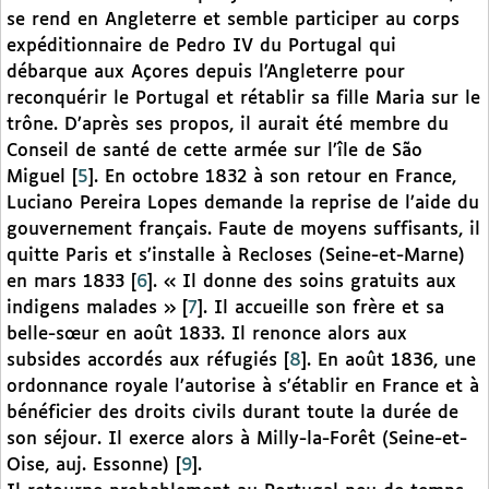
se rend en Angleterre et semble participer au corps
expéditionnaire de Pedro IV du Portugal qui
débarque aux Açores depuis l’Angleterre pour
reconquérir le Portugal et rétablir sa fille Maria sur le
trône. D’après ses propos, il aurait été membre du
Conseil de santé de cette armée sur l’île de São
Miguel
[
5
]
. En octobre 1832 à son retour en France,
Luciano Pereira Lopes demande la reprise de l’aide du
gouvernement français. Faute de moyens suffisants, il
quitte Paris et s’installe à Recloses (Seine-et-Marne)
en mars 1833
[
6
]
. « Il donne des soins gratuits aux
indigens malades »
[
7
]
. Il accueille son frère et sa
belle-sœur en août 1833. Il renonce alors aux
subsides accordés aux réfugiés
[
8
]
. En août 1836, une
ordonnance royale l’autorise à s’établir en France et à
bénéficier des droits civils durant toute la durée de
son séjour. Il exerce alors à Milly-la-Forêt (Seine-et-
Oise, auj. Essonne)
[
9
]
.