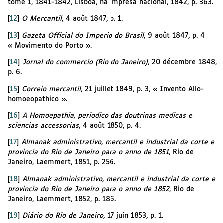
tome 1, 1841-1842, Lisboa, na impresa nacional, 1842, p. 363.
[
12
]
O Mercantil
, 4 août 1847, p. 1.
[
13
]
Gazeta Official do Imperio do Brasil
, 9 août 1847, p. 4
« Movimento do Porto ».
[
14
]
Jornal do commercio (Rio do Janeiro)
, 20 décembre 1848,
p. 6.
[
15
]
Correio mercantil
, 21 juillet 1849, p. 3, « Invento Allo-
homoeopathico ».
[
16
]
A Homoepathia, periodico das doutrinas medicas e
sciencias accessorias
, 4 août 1850, p. 4.
[
17
]
Almanak administrativo, mercantil e industrial da corte e
provincia do Rio de Janeiro para o anno de 1851
, Rio de
Janeiro, Laemmert, 1851, p. 256.
[
18
]
Almanak administrativo, mercantil e industrial da corte e
provincia do Rio de Janeiro para o anno de 1852
, Rio de
Janeiro, Laemmert, 1852, p. 186.
[
19
]
Diário do Rio de Janeiro
, 17 juin 1853, p. 1.