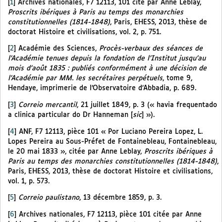
[
1
]
Archives nationales, F7 12113, 101 cité par Anne Leblay,
Proscrits ibériques à Paris au temps des monarchies
constitutionnelles (1814-1848)
, Paris, EHESS, 2013, thèse de
doctorat Histoire et civilisations, vol. 2, p. 751.
[
2
]
Académie des Sciences,
Procès-verbaux des séances de
l’Académie tenues depuis la fondation de l’Institut jusqu’au
mois d’août 1835 : publiés conformément à une décision de
l’Académie par MM. les secrétaires perpétuels
, tome 9,
Hendaye, imprimerie de l’Observatoire d’Abbadia, p. 689.
[
3
]
Correio mercantil
, 21 juillet 1849, p. 3 (« havia frequentado
a clinica particular do Dr Hanneman [
sic
] »).
[
4
]
ANF, F7 12113, pièce 101 « Por Luciano Pereira Lopez, L.
Lopes Pereira au Sous-Préfet de Fontainebleau, Fontainebleau,
le 20 mai 1833 », citée par Anne Leblay,
Proscrits ibériques à
Paris au temps des monarchies constitutionnelles (1814-1848)
,
Paris, EHESS, 2013, thèse de doctorat Histoire et civilisations,
vol. 1, p. 573.
[
5
]
Correio paulistano
, 13 décembre 1859, p. 3.
[
6
]
Archives nationales, F7 12113, pièce 101 citée par Anne