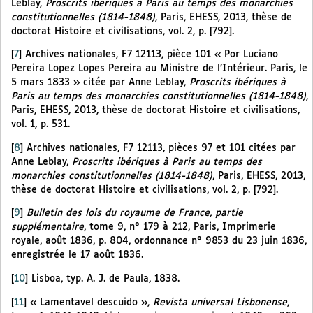
Leblay,
Proscrits ibériques à Paris au temps des monarchies
constitutionnelles (1814-1848)
, Paris, EHESS, 2013, thèse de
doctorat Histoire et civilisations, vol. 2, p. [792].
[
7
]
Archives nationales, F7 12113, pièce 101 « Por Luciano
Pereira Lopez Lopes Pereira au Ministre de l’Intérieur. Paris, le
5 mars 1833 » citée par Anne Leblay,
Proscrits ibériques à
Paris au temps des monarchies constitutionnelles (1814-1848)
,
Paris, EHESS, 2013, thèse de doctorat Histoire et civilisations,
vol. 1, p. 531.
[
8
]
Archives nationales, F7 12113, pièces 97 et 101 citées par
Anne Leblay,
Proscrits ibériques à Paris au temps des
monarchies constitutionnelles (1814-1848)
, Paris, EHESS, 2013,
thèse de doctorat Histoire et civilisations, vol. 2, p. [792].
[
9
]
Bulletin des lois du royaume de France, partie
supplémentaire
, tome 9, n° 179 à 212, Paris, Imprimerie
royale, août 1836, p. 804, ordonnance n° 9853 du 23 juin 1836,
enregistrée le 17 août 1836.
[
10
]
Lisboa, typ. A. J. de Paula, 1838.
[
11
]
« Lamentavel descuido »,
Revista universal Lisbonense
,