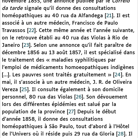
novembre 1855, une annonce publiée par le
Correio
da tarde
signale qu’il donne des consultations
homéopathiques au 40 rua da Alfandega
[
21
]
. Il est
associé à un autre médecin, Francisco de Paulo
Travassos
[
22
]
. Cette même année et l’année suivante,
on le retrouve établi au 40 rua das Violas à Rio de
Janeiro
[
23
]
. Selon une annonce qu’il fait paraître de
décembre 1856 au 13 août 1857, il est spécialisé dans
le traitement des « maladies syphilitiques par
l’emploi de médicaments homoeopathiques indigènes
[…]. Les pauvres sont traités gratuitement »
[
24
]
. En
mai, il s’associe à un autre médecin, J. R. de Oliveira
Vereza
[
25
]
. Il consulte également à son domicile
personnel, 80 rua das Violas
[
26
]
. Son dévouement
lors des différentes épidémies est salué par la
population de la province
[
27
]
Depuis le début
d’année 1858, il donne des consultations
homéopathiques à São Paulo, tout d’abord à l’Hôtel
de l’Univers où il réside puis 29 rua da Gloria
[
28
]
. Il