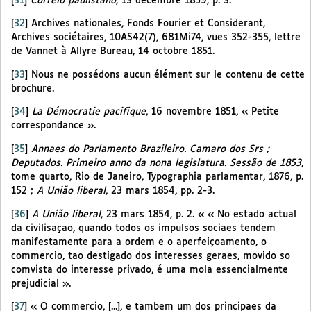
[
31
]
Correio paulistano
, 13 décembre 1859, p. 3.
[
32
]
Archives nationales, Fonds Fourier et Considerant,
Archives sociétaires, 10AS42(7), 681Mi74, vues 352-355, lettre
de Vannet à Allyre Bureau, 14 octobre 1851.
[
33
]
Nous ne possédons aucun élément sur le contenu de cette
brochure.
[
34
]
La Démocratie pacifique
, 16 novembre 1851, « Petite
correspondance ».
[
35
]
Annaes do Parlamento Brazileiro. Camaro dos Srs ;
Deputados. Primeiro anno da nona legislatura. Sessão de 1853
,
tome quarto, Rio de Janeiro, Typographia parlamentar, 1876, p.
152 ;
A União liberal
, 23 mars 1854, pp. 2-3.
[
36
]
A União liberal
, 23 mars 1854, p. 2. « « No estado actual
da civilisaçao, quando todos os impulsos sociaes tendem
manifestamente para a ordem e o aperfeiçoamento, o
commercio, tao destigado dos interesses geraes, movido so
comvista do interesse privado, é uma mola essencialmente
prejudicial ».
[
37
]
« O commercio, [...], e tambem um dos principaes da