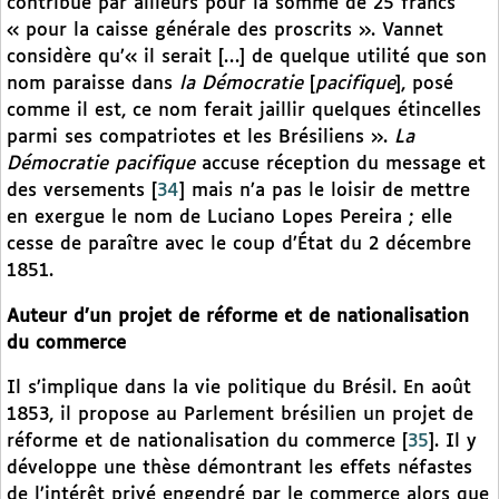
contribue par ailleurs pour la somme de 25 francs
« pour la caisse générale des proscrits ». Vannet
considère qu’« il serait […] de quelque utilité que son
nom paraisse dans
la Démocratie
[
pacifique
], posé
comme il est, ce nom ferait jaillir quelques étincelles
parmi ses compatriotes et les Brésiliens ».
La
Démocratie pacifique
accuse réception du message et
des versements
[
34
]
mais n’a pas le loisir de mettre
en exergue le nom de Luciano Lopes Pereira ; elle
cesse de paraître avec le coup d’État du 2 décembre
1851.
Auteur d’un projet de réforme et de nationalisation
du commerce
Il s’implique dans la vie politique du Brésil. En août
1853, il propose au Parlement brésilien un projet de
réforme et de nationalisation du commerce
[
35
]
. Il y
développe une thèse démontrant les effets néfastes
de l’intérêt privé engendré par le commerce alors que