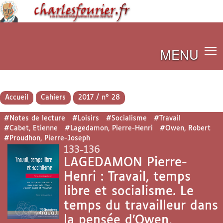
MENU
Accueil
Cahiers
2017 / n° 28
#Notes de lecture
#Loisirs
#Socialisme
#Travail
#Cabet, Etienne
#Lagedamon, Pierre-Henri
#Owen, Robert
#Proudhon, Pierre-Joseph
133-136
LAGEDAMON Pierre-
Henri : Travail, temps
libre et socialisme. Le
temps du travailleur dans
la pensée d’Owen,