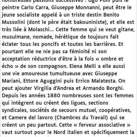
nombreuses passions successives : Ugo Polli puis le
peintre Carlo Carra, Giuseppe Monnanni, peut être le
jeune socialiste appelé à un triste destin Benito
Mussolini (dont le père était bakouniniste), et elle est
très liée à Molaschi… Cette femme qui se veut gitane,
musulmane, nomade, hérétique de toujours fait
éclater tous les poncifs et toutes les barrières. Et
pourtant elle ne nie pas sa féminité ni son
acceptation réductrice d’être à la fois « ombre et
écho » de son compagnon. Elena Melli a elle aussi
une vie amoureuse tumultueuse avec Giuseppe
Mariani, Ettore Aguggini puis Errico Malatesta. On
peut ajouter Virgilia d’Andrea et Armando Borghi.
Depuis les années 1880 nombreuses sont les femmes
qui intègrent ou créent des ligues, sections
syndicales, sociétés de secours mutuel, coopératives,
et Camere del lavoro (Chambres du Travail) qui se
créent un peu partout. Cette « ferveur associative »
vaut surtout pour le Nord italien et spécifiquement la