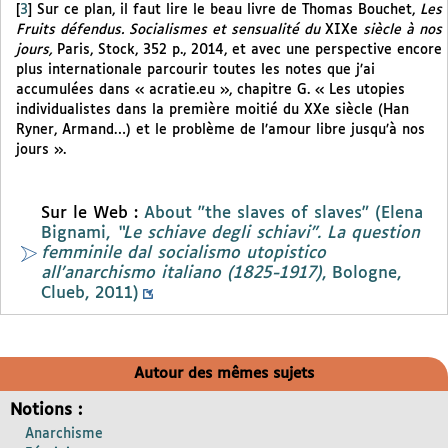
[
3
]
Sur ce plan, il faut lire le beau livre de Thomas Bouchet,
Les
Fruits défendus. Socialismes et sensualité du
XIXe
siècle à nos
jours,
Paris, Stock, 352 p., 2014, et avec une perspective encore
plus internationale parcourir toutes les notes que j’ai
accumulées dans « acratie.eu », chapitre G. « Les utopies
individualistes dans la première moitié du XXe siècle (Han
Ryner, Armand…) et le problème de l’amour libre jusqu’à nos
jours ».
Sur le Web :
About "the slaves of slaves" (Elena
Bignami,
“Le schiave degli schiavi”. La question
femminile dal socialismo utopistico
all’anarchismo italiano (1825-1917)
, Bologne,
Clueb, 2011)
Autour des mêmes sujets
Notions :
Anarchisme