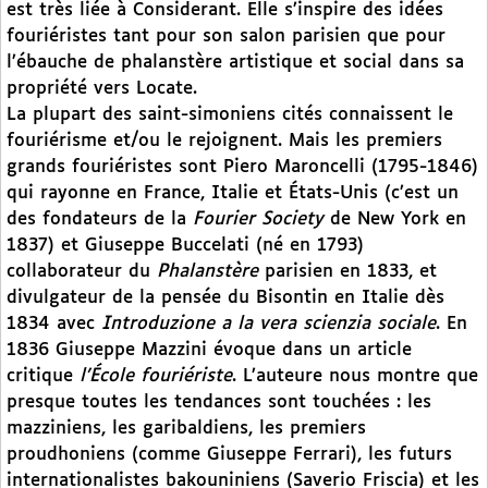
est très liée à Considerant. Elle s’inspire des idées
fouriéristes tant pour son salon parisien que pour
l’ébauche de phalanstère artistique et social dans sa
propriété vers Locate.
La plupart des saint-simoniens cités connaissent le
fouriérisme et/ou le rejoignent. Mais les premiers
grands fouriéristes sont Piero Maroncelli (1795-1846)
qui rayonne en France, Italie et États-Unis (c’est un
des fondateurs de la
Fourier Society
de New York en
1837) et Giuseppe Buccelati (né en 1793)
collaborateur du
Phalanstère
parisien en 1833, et
divulgateur de la pensée du Bisontin en Italie dès
1834 avec
Introduzione a la vera scienzia sociale
. En
1836 Giuseppe Mazzini évoque dans un article
critique
l’École fouriériste
. L’auteure nous montre que
presque toutes les tendances sont touchées : les
mazziniens, les garibaldiens, les premiers
proudhoniens (comme Giuseppe Ferrari), les futurs
internationalistes bakouniniens (Saverio Friscia) et les