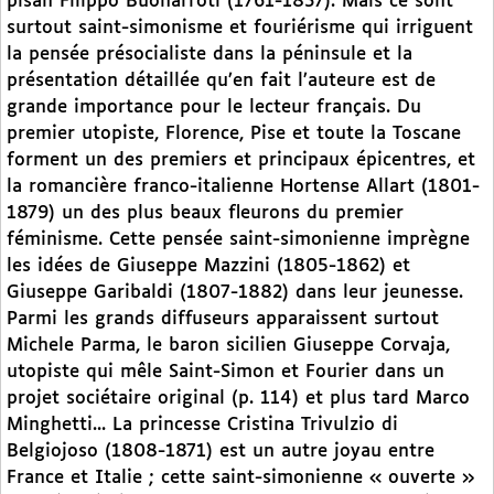
pisan Filippo Buonarroti (1761-1837). Mais ce sont
surtout saint-simonisme et fouriérisme qui irriguent
la pensée présocialiste dans la péninsule et la
présentation détaillée qu’en fait l’auteure est de
grande importance pour le lecteur français. Du
premier utopiste, Florence, Pise et toute la Toscane
forment un des premiers et principaux épicentres, et
la romancière franco-italienne Hortense Allart (1801-
1879) un des plus beaux fleurons du premier
féminisme. Cette pensée saint-simonienne imprègne
les idées de Giuseppe Mazzini (1805-1862) et
Giuseppe Garibaldi (1807-1882) dans leur jeunesse.
Parmi les grands diffuseurs apparaissent surtout
Michele Parma, le baron sicilien Giuseppe Corvaja,
utopiste qui mêle Saint-Simon et Fourier dans un
projet sociétaire original (p. 114) et plus tard Marco
Minghetti... La princesse Cristina Trivulzio di
Belgiojoso (1808-1871) est un autre joyau entre
France et Italie ; cette saint-simonienne « ouverte »