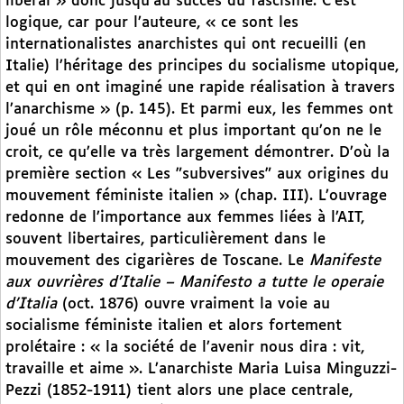
libéral » donc jusqu’au succès du fascisme. C’est
logique, car pour l’auteure, « ce sont les
internationalistes anarchistes qui ont recueilli (en
Italie) l’héritage des principes du socialisme utopique,
et qui en ont imaginé une rapide réalisation à travers
l’anarchisme » (p. 145). Et parmi eux, les femmes ont
joué un rôle méconnu et plus important qu’on ne le
croit, ce qu’elle va très largement démontrer. D’où la
première section « Les "subversives" aux origines du
mouvement féministe italien » (chap. III). L’ouvrage
redonne de l’importance aux femmes liées à l’AIT,
souvent libertaires, particulièrement dans le
mouvement des cigarières de Toscane. Le
Manifeste
aux ouvrières d’Italie – Manifesto a tutte le operaie
d’Italia
(oct. 1876) ouvre vraiment la voie au
socialisme féministe italien et alors fortement
prolétaire : « la société de l’avenir nous dira : vit,
travaille et aime ». L’anarchiste Maria Luisa Minguzzi-
Pezzi (1852-1911) tient alors une place centrale,