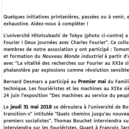
Quelques initiatives printanières, passées ou à venir, 
exhaustive. Aidez-nous à compléter !
L’université Hitotsubashi de Tokyo (photo ci-contre) a 
Fourier ! Deux journées avec Charles Fourier". Ce coll
membres de notre association y ont participé : Tomomi
et formation du
Nouveau Monde industriel
à partir d
avec "La vitalité des recherches sur Fourier au XXIe si
phalanstère par explosions comme révolution sensible 
Bernard Desmars a participé au
Premier mai
du Famili
technique. Les fouriéristes et les machines au XIXe si
24 juin l’exposition "Des machines au service du peuple
Le
jeudi 31 mai 2018
se déroulera à l’université de Bo
transition-s" intitulée "Quels chemins jusqu’au nouve
premiers socialistes". Thomas Bouchet interviendra su
interviendra sur les fouriéristes. Quant à François Jarr