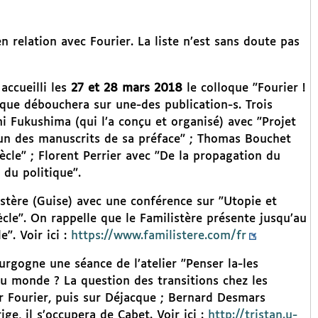
en relation avec Fourier. La liste n’est sans doute pas
accueilli les
27 et 28 mars 2018
le colloque "Fourier !
oque débouchera sur une-des publication-s. Trois
 Fukushima (qui l’a conçu et organisé) avec "Projet
’un des manuscrits de sa préface" ; Thomas Bouchet
ècle" ; Florent Perrier avec "De la propagation du
du politique".
stère (Guise) avec une conférence sur "Utopie et
ècle". On rappelle que le Familistère présente jusqu’au
". Voir ici :
https://www.familistere.com/fr
urgogne une séance de l’atelier "Penser la-les
au monde ? La question des transitions chez les
r Fourier, puis sur Déjacque ; Bernard Desmars
ige, il s’occupera de Cabet. Voir ici :
http://tristan.u-