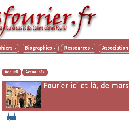
ahiers
Biographies
Ressources
Associatio
▼
▼
▼
Accueil
Actualités
Fourier ici et là, de mars