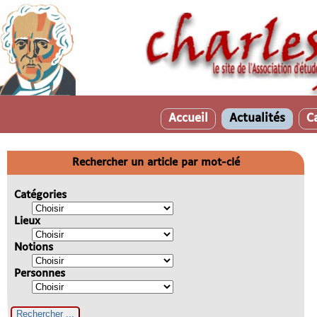
Accueil
Actualités
C
Rechercher un article par mot-clé
Catégories
Lieux
Notions
Personnes