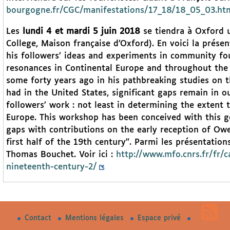
bourgogne.fr/CGC/manifestations/17_18/18_05_03.ht
Les
lundi 4 et mardi 5 juin 2018
se tiendra à Oxford 
College, Maison française d’Oxford). En voici la présen
his followers’ ideas and experiments in community fo
resonances in Continental Europe and throughout the w
some forty years ago in his pathbreaking studies on t
had in the United States, significant gaps remain in o
followers’ work : not least in determining the extent 
Europe. This workshop has been conceived with this goa
gaps with contributions on the early reception of Owen
first half of the 19th century". Parmi les présentation
Thomas Bouchet. Voir ici :
http://www.mfo.cnrs.fr/fr/
nineteenth-century-2/
Contact
Mentions légales
Espace privé