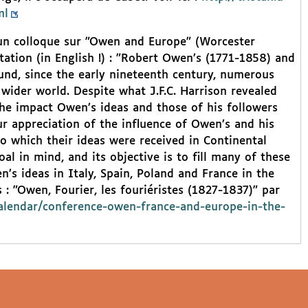
ml
un colloque sur "Owen and Europe" (Worcester
tation (in English !) : "Robert Owen’s (1771-1858) and
und, since the early nineteenth century, numerous
ider world. Despite what J.F.C. Harrison revealed
he impact Owen’s ideas and those of his followers
ur appreciation of the influence of Owen’s and his
to which their ideas were received in Continental
l in mind, and its objective is to fill many of these
’s ideas in Italy, Spain, Poland and France in the
s : "Owen, Fourier, les fouriéristes (1827-1837)" par
calendar/conference-owen-france-and-europe-in-the-