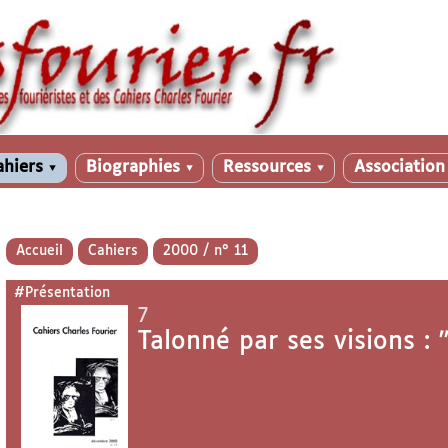
ahiers
Biographies
Ressources
Associatio
▼
▼
▼
Accueil
Cahiers
2000 / n° 11
#Présentation
7
Talonné par ses visions : 