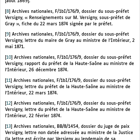
[août 1869].
[
8
]
Archives nationales, F/1bI/176/9, dossier du sous-préfet
Versigny, « Renseignements sur M. Versigny, sous-préfet de
Gray », fiche du 22 mars 1874 signée par le préfet.
[
9
]
Archives nationales, F/1bI/176/9, dossier du sous-préfet
Versigny, lettre du maire de Gray au ministre de l’Intérieur, 2
mai 1871.
[
10
]
Archives nationales, F/1bI/176/9, dossier du sous-préfet
Versigny, rapport du préfet de la Haute-Saône au ministre de
l’Intérieur, 26 décembre 1874.
[
11
]
Archives nationales, F/1bI/176/9, dossier du sous-préfet
Versigny, lettre du préfet de la Haute-Saône au ministre de
l’Intérieur, 22 mars 1874.
[
12
]
Archives nationales, F/1bI/176/9, dossier du sous-préfet
Versigny, lettre du préfet de la Haute-Saône au ministre de
l’Intérieur, 22 février 1874.
[
13
]
Archives nationales, BB/8/1454, dossier du juge de paix
Versigny, lettre non datée adressée au ministre de la Justice
(la lettre est écrite par Versigny au lendemain de sa