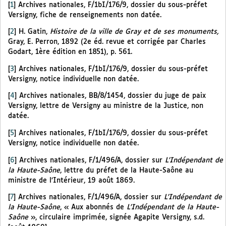
[
1
]
Archives nationales, F/1bI/176/9, dossier du sous-préfet
Versigny, fiche de renseignements non datée.
[
2
]
H. Gatin,
Histoire de la ville de Gray et de ses monuments,
Gray, E. Perron, 1892 (2e éd. revue et corrigée par Charles
Godart, 1ère édition en 1851), p. 561.
[
3
]
Archives nationales, F/1bI/176/9, dossier du sous-préfet
Versigny, notice individuelle non datée.
[
4
]
Archives nationales, BB/8/1454, dossier du juge de paix
Versigny, lettre de Versigny au ministre de la Justice, non
datée.
[
5
]
Archives nationales, F/1bI/176/9, dossier du sous-préfet
Versigny, notice individuelle non datée.
[
6
]
Archives nationales, F/1/496/A, dossier sur
L’Indépendant de
la Haute-Saône
, lettre du préfet de la Haute-Saône au
ministre de l’Intérieur, 19 août 1869.
[
7
]
Archives nationales, F/1/496/A, dossier sur
L’Indépendant de
la Haute-Saône
, « Aux abonnés de
L’Indépendant de la Haute-
Saône
», circulaire imprimée, signée Agapite Versigny, s.d.