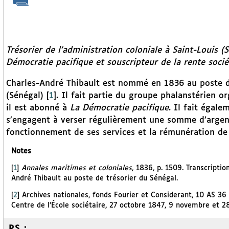
Trésorier de l’administration coloniale à Saint-Louis 
Démocratie pacifique
et souscripteur de la rente socié
Charles-André Thibault est nommé en 1836 au poste de 
(Sénégal)
[
1
]
. Il fait partie du groupe phalanstérien 
il est abonné à
La Démocratie pacifique
. Il fait égale
s’engagent à verser régulièrement une somme d’argent à
fonctionnement de ses services et la rémunération de 
Notes
[
1
]
Annales maritimes et coloniales
, 1836, p. 1509. Transcript
André Thibault au poste de trésorier du Sénégal.
[
2
]
Archives nationales, fonds Fourier et Considerant, 10 AS 36
Centre de l’École sociétaire, 27 octobre 1847, 9 novembre et 
P.S. :