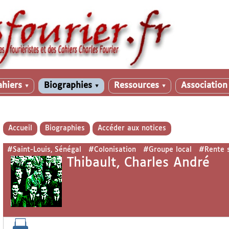
ahiers
Biographies
Ressources
Associatio
▼
▼
▼
Accueil
Biographies
Accéder aux notices
#Saint-Louis, Sénégal
#Colonisation
#Groupe local
#Rente s
Thibault, Charles André