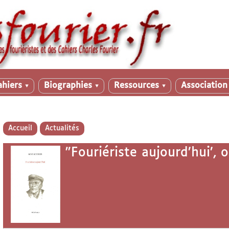
ahiers
Biographies
Ressources
Associatio
▼
▼
▼
Accueil
Actualités
"Fouriériste aujourd’hui’,