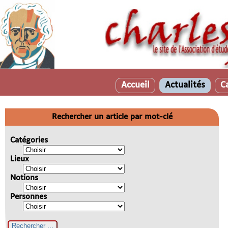
Accueil
Actualités
C
Rechercher un article par mot-clé
Catégories
Lieux
Notions
Personnes