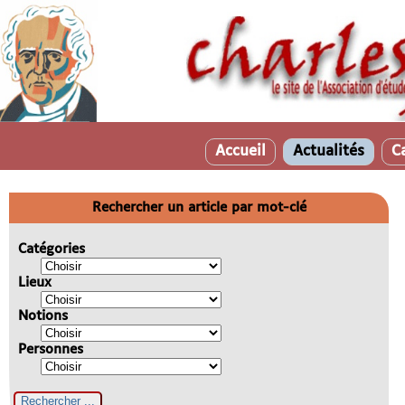
Accueil
Actualités
C
Rechercher un article par mot-clé
Catégories
Lieux
Notions
Personnes