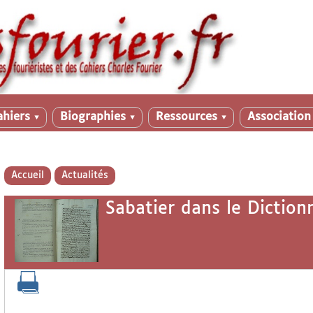
ahiers
Biographies
Ressources
Associatio
▼
▼
▼
Accueil
Actualités
Sabatier dans le Diction