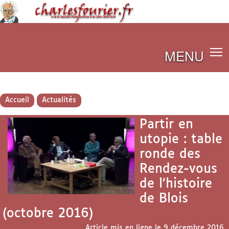
MENU
Accueil
Actualités
Partir en
utopie : table
ronde des
Rendez-vous
de l’histoire
de Blois
(octobre 2016)
Article mis en ligne le
9 décembre 2016