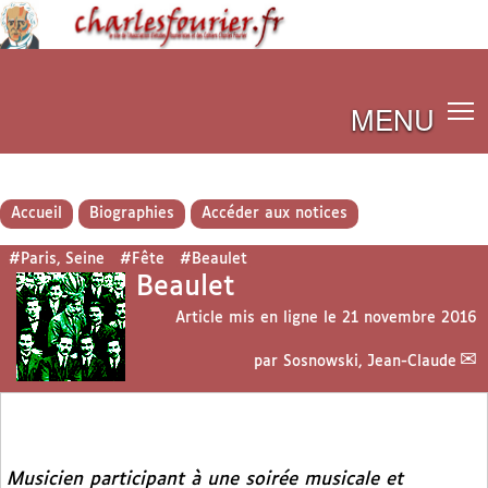
MENU
Accueil
Biographies
Accéder aux notices
#Paris, Seine
#Fête
#Beaulet
Beaulet
Article mis en ligne le
21 novembre 2016
par
Sosnowski, Jean-Claude
Musicien participant à une soirée musicale et