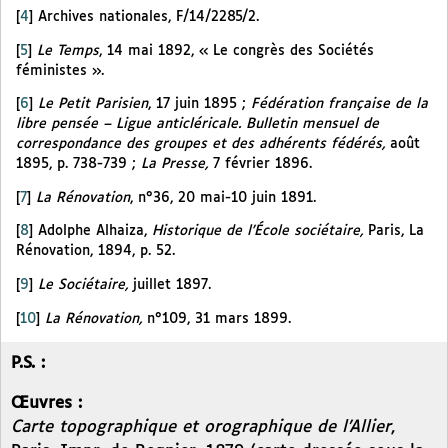
[
4
]
Archives nationales, F/14/2285/2.
[
5
]
Le Temps
, 14 mai 1892, « Le congrès des Sociétés
féministes ».
[
6
]
Le Petit Parisien
, 17 juin 1895 ;
Fédération française de la
libre pensée – Ligue anticléricale. Bulletin mensuel de
correspondance des groupes et des adhérents fédérés,
août
1895, p. 738-739 ;
La Presse,
7 février 1896.
[
7
]
La Rénovation
, n°36, 20 mai-10 juin 1891.
[
8
]
Adolphe Alhaiza,
Historique de l’École sociétaire,
Paris, La
Rénovation, 1894, p. 52.
[
9
]
Le Sociétaire,
juillet 1897.
[
10
]
La Rénovation,
n°109, 31 mars 1899.
P.S. :
Œuvres :
Carte topographique et orographique de l’Allier
,