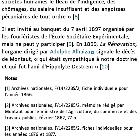
sociétés humaines le fléau de l’indigence, des
chômages, du salaire insuffisant et des angoisses
pécuniaires de tout ordre »
[
8
]
.
Il est invité au banquet du 7 avril 1897 organisé par
les fouriéristes de l’École Sociétaire Expérimentale,
mais ne peut y participer
[
9
]
. En 1899,
La Rénovation,
l’organe dirigé par
Adolphe Alhaiza
signale le décès
de Montaut, « qui était sympathique à notre doctrine
et qui fut l’ami d’Hippolyte Destrem »
[
10
]
.
Notes
[
1
]
Archives nationales, F/14/2285/2, fiche individuelle pour
l’année 1866.
[
2
]
Archives nationales, F/14/2285/2, mémoire rédigé par
Montaut pour le ministre de l’Agriculture, du commerce et des
travaux publics, février 1862, 77 p.
[
3
]
Archives nationales, F/14/2285/2, fiches individuelles pour
les années 1876 et 1877.