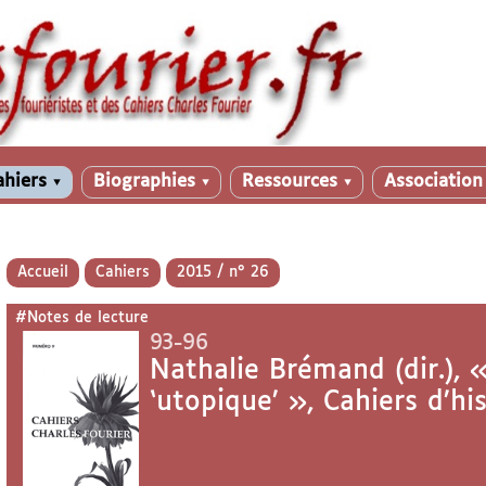
ahiers
Biographies
Ressources
Associatio
▼
▼
▼
Accueil
Cahiers
2015 / n° 26
#Notes de lecture
93-96
Nathalie Brémand (dir.), «
‘utopique’ », Cahiers d’hi