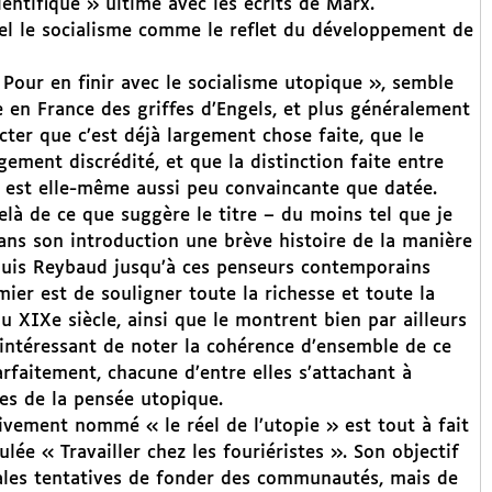
entifique » ultime avec les écrits de Marx.
tiel le socialisme comme le reflet du développement de
 Pour en finir avec le socialisme utopique », semble
e en France des griffes d’Engels, et plus généralement
ter que c’est déjà largement chose faite, que le
ement discrédité, et que la distinction faite entre
» est elle-même aussi peu convaincante que datée.
delà de ce que suggère le titre – du moins tel que je
ns son introduction une brève histoire de la manière
ouis Reybaud jusqu’à ces penseurs contemporains
mier est de souligner toute la richesse et toute la
u XIXe siècle, ainsi que le montrent bien par ailleurs
nt intéressant de noter la cohérence d’ensemble de ce
arfaitement, chacune d’entre elles s’attachant à
ues de la pensée utopique.
ivement nommé « le réel de l’utopie » est tout à fait
ée « Travailler chez les fouriéristes ». Son objectif
ipales tentatives de fonder des communautés, mais de