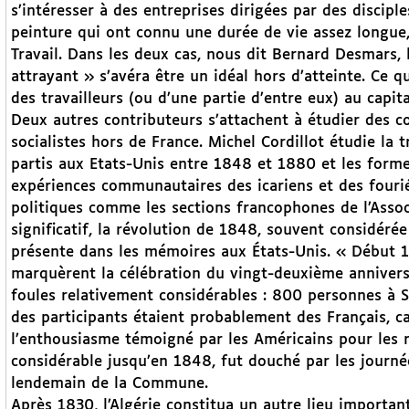
s’intéresser à des entreprises dirigées par des discipl
peinture qui ont connu une durée de vie assez longue, 
Travail. Dans les deux cas, nous dit Bernard Desmars, l
attrayant » s’avéra être un idéal hors d’atteinte. Ce q
des travailleurs (ou d’une partie d’entre eux) au capit
Deux autres contributeurs s’attachent à étudier des c
socialistes hors de France. Michel Cordillot étudie la t
partis aux Etats-Unis entre 1848 et 1880 et les forme
expériences communautaires des icariens et des fouriér
politiques comme les sections francophones de l’Associ
significatif, la révolution de 1848, souvent considér
présente dans les mémoires aux États-Unis. « Début 18
marquèrent la célébration du vingt-deuxième anniversa
foules relativement considérables : 800 personnes à S
des participants étaient probablement des Français, car
l’enthousiasme témoigné par les Américains pour les r
considérable jusqu’en 1848, fut douché par les journé
lendemain de la Commune.
Après 1830, l’Algérie constitua un autre lieu importan