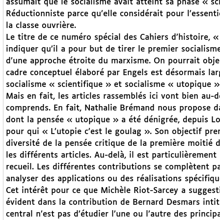
assumait que le socialisme avait atteint sa phase « sci
Réductionniste parce qu’elle considérait pour l’essen
la classe ouvrière.
Le titre de ce numéro spécial des Cahiers d’histoire, «
indiquer qu’il a pour but de tirer le premier socialism
d’une approche étroite du marxisme. On pourrait objec
cadre conceptuel élaboré par Engels est désormais larg
socialisme « scientifique » et socialisme « utopique 
Mais en fait, les articles rassemblés ici vont bien au-
comprends. En fait, Nathalie Brémand nous propose da
dont la pensée « utopique » a été dénigrée, depuis L
pour qui « L’utopie c’est le goulag ». Son objectif pre
diversité de la pensée critique de la première moitié d
les différents articles. Au-delà, il est particulièreme
recueil. Les différentes contributions se complètent p
analyser des applications ou des réalisations spécifiq
Cet intérêt pour ce que Michèle Riot-Sarcey a suggest
évident dans la contribution de Bernard Desmars intitul
central n’est pas d’étudier l’une ou l’autre des princ