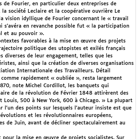
es de Fourier, en particulier deux entreprises de
la société Leclaire et la coopérative ouvrière Le
a vision idyllique de Fourier concernant le « travail
ui s’avéra en revanche possible fut « la participation
al et au pouvoir ».
ontextes favorables à la mise en œuvre des projets
rajectoire politique des utopistes et exilés français
s diverses de leur engagement, telles que les
istes, ainsi que la création de diverses organisations
ation Internationale des Travailleurs. Détail
ée comme rapidement « oubliée », resta largement
70, note Michel Cordillot, les banquets qui
ire de la révolution de Février 1848 attirèrent des
t Louis, 500 à New York, 600 à Chicago. » La plupart
 l’un des points sur lesquels l’auteur insiste est que
évolutions et les révolutionnaires européens,
es de Juin, avant de décliner spectaculairement au
t pour la mise en œuvre de projets socialistes. Sur