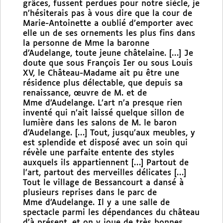
grâces, fussent perdues pour notre siècle, je
n’hésiterais pas à vous dire que la cour de
Marie-Antoinette a oublié d’emporter avec
elle un de ses ornements les plus fins dans
la personne de Mme la baronne
d’Audelange, toute jeune châtelaine. […] Je
doute que sous François Ier ou sous Louis
XV, le Château-Madame ait pu être une
résidence plus délectable, que depuis sa
renaissance, œuvre de M. et de
Mme d’Audelange. L’art n’a presque rien
inventé qui n’ait laissé quelque sillon de
lumière dans les salons de M. le baron
d’Audelange. […] Tout, jusqu’aux meubles, y
est splendide et disposé avec un soin qui
révèle une parfaite entente des styles
auxquels ils appartiennent […] Partout de
l’art, partout des merveilles délicates […]
Tout le village de Bessancourt a dansé à
plusieurs reprises dans le parc de
Mme d’Audelange. Il y a une salle de
spectacle parmi les dépendances du château
d’à présent, et on y joue de très bonnes