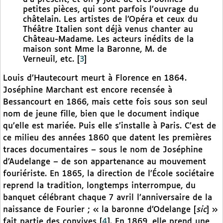
petites pièces, qui sont parfois l’ouvrage du
châtelain. Les artistes de l’Opéra et ceux du
Théâtre Italien sont déjà venus chanter au
Château-Madame. Les acteurs inédits de la
maison sont Mme la Baronne, M. de
Verneuil, etc.
[
3
]
Louis d’Hautecourt meurt à Florence en 1864.
Joséphine Marchant est encore recensée à
Bessancourt en 1866, mais cette fois sous son seul
nom de jeune fille, bien que le document indique
qu’elle est mariée. Puis elle s’installe à Paris. C’est de
ce milieu des années 1860 que datent les premières
traces documentaires – sous le nom de Joséphine
d’Audelange – de son appartenance au mouvement
fouriériste. En 1865, la direction de l’École sociétaire
reprend la tradition, longtemps interrompue, du
banquet célébrant chaque 7 avril l’anniversaire de la
naissance de Fourier ; « la baronne d’Odelange [
sic
] »
fait partie des convives
[
4
]
. En 1869, elle prend une