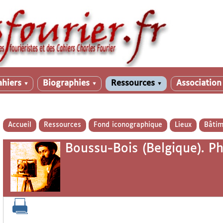
ahiers
Biographies
Ressources
Associatio
▼
▼
▼
Accueil
Ressources
Fond iconographique
Lieux
Bâtim
Boussu-Bois (Belgique). P