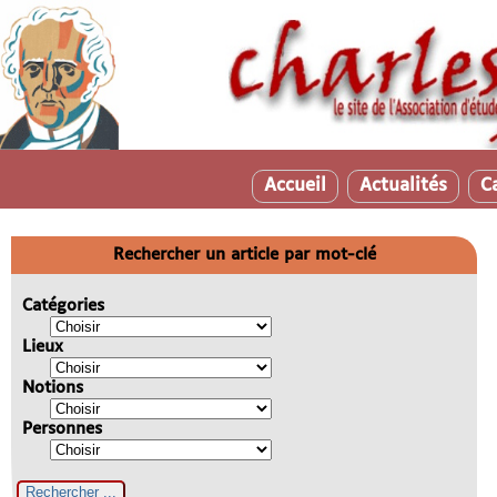
Accueil
Actualités
C
Rechercher un article par mot-clé
Catégories
Lieux
Notions
Personnes