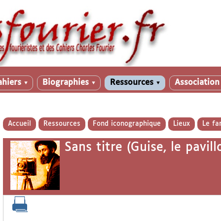
ahiers
Biographies
Ressources
Associatio
▼
▼
▼
Accueil
Ressources
Fond iconographique
Lieux
Le fa
Sans titre (Guise, le pavill