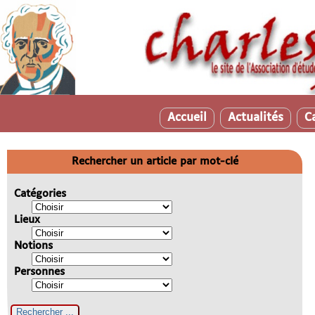
Accueil
Actualités
C
Rechercher un article par mot-clé
Catégories
Lieux
Notions
Personnes