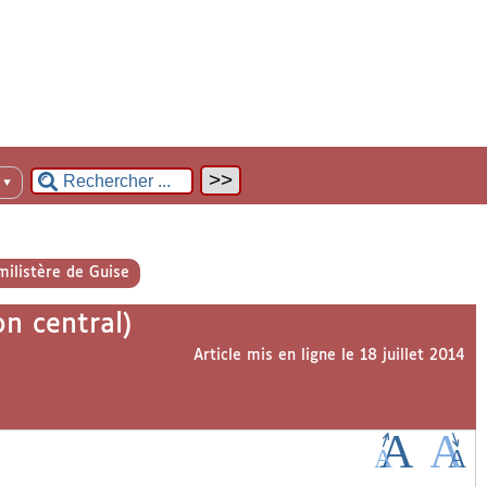
n
▼
milistère de Guise
on central)
Article mis en ligne le
18 juillet 2014