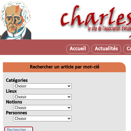
Accueil
Actualités
C
Rechercher un article par mot-clé
Catégories
Lieux
Notions
Personnes