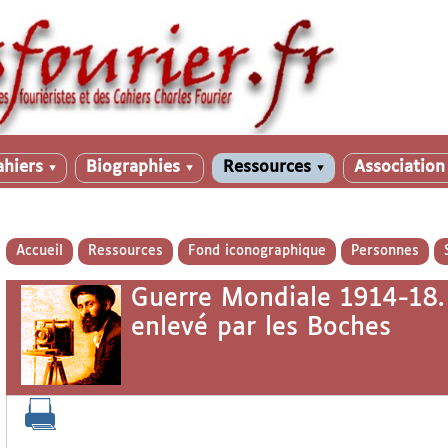
ahiers
Biographies
Ressources
Associatio
▼
▼
▼
Accueil
Ressources
Fond iconographique
Personnes
Guerre Mondiale 1914-18
enlevé par les Boches