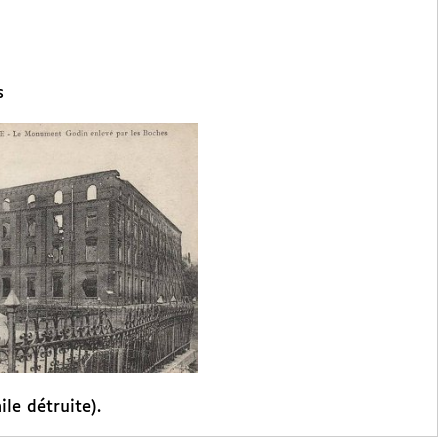
s
ile détruite).