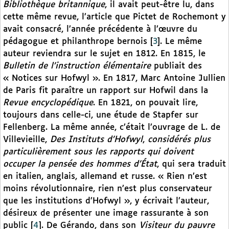
Bibliothèque britannique
, il avait peut-être lu, dans
cette même revue, l’article que Pictet de Rochemont y
avait consacré, l’année précédente à l’œuvre du
pédagogue et philanthrope bernois
[
3
]
. Le même
auteur reviendra sur le sujet en 1812. En 1815, le
Bulletin de l’instruction élémentaire
publiait des
« Notices sur Hofwyl ». En 1817, Marc Antoine Jullien
de Paris fit paraître un rapport sur Hofwil dans la
Revue encyclopédique
. En 1821, on pouvait lire,
toujours dans celle-ci, une étude de Stapfer sur
Fellenberg. La même année, c’était l’ouvrage de L. de
Villevieille,
Des Instituts d’Hofwyl
,
considérés plus
particulièrement sous les rapports qui doivent
occuper la pensée des hommes d’État
, qui sera traduit
en italien, anglais, allemand et russe. « Rien n’est
moins révolutionnaire, rien n’est plus conservateur
que les institutions d’Hofwyl », y écrivait l’auteur,
désireux de présenter une image rassurante à son
public
[
4
]
. De Gérando, dans son
Visiteur du pauvre