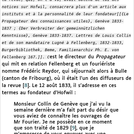
notices sur Hofwil, consacrera plus d'un article aux
instituts et à la personnalité de leur fondateur[[{Le
Propagateur des connaissances utiles}, Genève 1833-
1837 ; {Der Verbreiter der gemeinnützlichen
Kenntnisse}, Genève 1833-1837. Lettres de Louis Collin
et de son mandataire Lugné à Fellenberg, 1832-1833,
Burgerbibliothek, Beme, Familienarchiv Ph. E. von
est le directeur du
Propagateur
Fellenberg 167.]]. C
qui mit en relation Fellenberg et un fouriériste
nomme Frédéric Reydor, qui séjournait alors à Bulle
(canton de Fribourg), où il était l’un des diffuseurs de
la revue
[
8
]
. Le 12 août 1833, il s’adresse en ces
termes au fondateur d’Hofwil :
Monsieur Collin de Genève que j’ai vu la
semaine dernière m’a fait part du désir que
vous aviez de connaître les ouvrages de
Mr Fourier. Je ne possède en ce moment
que son traité de 1829
[
9
]
, que je