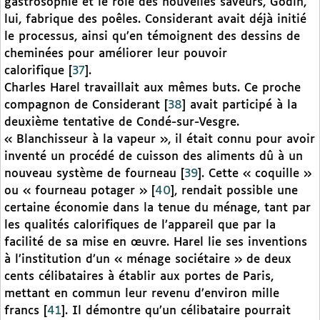
gastrosophie et le rôle des nouvelles saveurs, Godin,
lui, fabrique des poêles. Considerant avait déjà initié
le processus, ainsi qu’en témoignent des dessins de
cheminées pour améliorer leur pouvoir
calorifique
[
37
]
.
Charles Harel travaillait aux mêmes buts. Ce proche
compagnon de Considerant
[
38
]
avait participé à la
deuxième tentative de Condé-sur-Vesgre.
« Blanchisseur à la vapeur », il était connu pour avoir
inventé un procédé de cuisson des aliments dû à un
nouveau système de fourneau
[
39
]
. Cette « coquille »
ou « fourneau potager »
[
40
]
, rendait possible une
certaine économie dans la tenue du ménage, tant par
les qualités calorifiques de l’appareil que par la
facilité de sa mise en œuvre. Harel lie ses inventions
à l’institution d’un « ménage sociétaire » de deux
cents célibataires à établir aux portes de Paris,
mettant en commun leur revenu d’environ mille
francs
[
41
]
. Il démontre qu’un célibataire pourrait