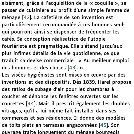
aisément, grâce à l’acquisition de la « coquille », se
passer de cuisinière au profit d’une simple femme de
ménage
[
42
]
. La cafetière de son invention est
particulièrement recommandée à ces hommes seuls
qui pourront ainsi se dispenser de fréquenter les
cafés. Sa conception réalisatrice de l’utopie
fouriériste est pragmatique. Elle s’étend jusqu’aux
plus infimes détails de la vie quotidienne, ce que
traduit sa devise commerciale : « Au meilleur emploi
des hommes et des choses
[
43
]
. »
Les visées hygiénistes sont mises en œuvre par des
inventions et des dispositifs. Dès 1839, Harel propose
des ratios de cubage d’air pour les chambres à
coucher et dénonce les fenêtres ouvertes sur les
courettes
[
44
]
. Mais il prescrit également les doubles
vitrages, qu’il a lui-même fait installer dans ses
commerces et ses résidences. Il donne des modèles
de toits plats en terrasses engazonnées
[
45
]
. Son
ouvrage traite longuement du ménage bourgeois