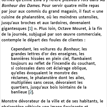
termes qu’Émile Zola s’y réfère plusieurs fois dans
Au
Bonheur des Dames
. Pour servir quatre mille repas
par jour aux commis du grand magasin, il faut « une
cuisine de phalanstère, où les moindres ustensiles,
jusqu’aux broches et aux lardoires, devenaient
gigantesques
[
1
]
». Plus loin, Octave Mouret, à la fin
de la journée, subjugué par son œuvre commerciale,
contemple le départ des foules de clientes :
Cependant, les voitures du
Bonheur
, les
grandes lettres d’or des enseignes, les
bannières hissées en plein ciel, flambaient
toujours au reflet de l’incendie du couchant,
si colossales dans cet éclairage oblique,
qu’elles évoquaient le monstre des
réclames, le phalanstère dont les ailes,
multipliées sans cesse, dévoraient les
quartiers, jusqu’aux bois lointains de la
banlieue
[
2
]
.
Monstre dévorateur de la ville et de ses habitants, le