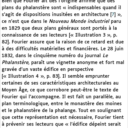
Bien que Fourier ait dès l’origine affirmé que des
plans du phalanstère sont « indispensables quand il
s’agit de dispositions inusitées en architecture
[
7
]
»,
ce n’est que dans le
Nouveau Monde industriel
paru
en 1829 que deux plans généraux sont portés à la
connaissance de ses lecteurs [« Illustration 3 », p.
82]. Fourier assure que la raison de ce retard est due
à des difficultés matérielles et financières. Le 28 juin
1832, dans le cinquième numéro du journal
Le
Phalanstère
, paraît une vignette anonyme et fort mal
gravée d’un vaste édifice en perspective
[« Illustration 4 », p. 83]. Il semble emprunter
certaines de ses caractéristiques architecturales au
Moyen Âge, ce que corrobore peut-être le texte de
Fourier qui l’accompagne. Il est fait un parallèle, au
plan terminologique, entre le monastère des moines
et le phalanstère de la phalange. Tout en soulignant
que cette représentation est nécessaire, Fourier tient
à prévenir ses lecteurs que « l’édifice dépeint serait