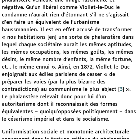
phalanstère véhicule une image fascinante et
négative. Qu’un libéral comme Viollet-le-Duc le
condamne n’aurait rien d’étonnant s’il ne s’agissait
d’en faire un équivalent de l’urbanisme
haussmannien. Il est en effet accusé de transformer
« nos habitations [en] une sorte de phalanstère dans
lequel chaque sociétaire aurait les mêmes aptitudes,
les mêmes occupations, les mêmes goûts, les mêmes
désirs, le même nombre d’enfants, la même fortune,
et… le même ennui ». Ainsi, en 1872, Viollet-le-Duc
enjoignait aux édiles parisiens de cesser « de
préparer les voies (par la plus bizarre des
contradictions) au communisme le plus abject
[
3
]
».
Le phalanstère relevait donc pour lui d’un
autoritarisme dont il reconnaissait des formes
équivalentes – quoiqu’opposées politiquement – dans
le césarisme impérial et dans le socialisme.
Uniformisation sociale et monotonie architecturale