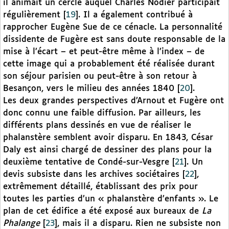
il animait un cercle auquel Charles Nodier participait
régulièrement
[
19
]
. Il a également contribué à
rapprocher Eugène Sue de ce cénacle. La personnalité
dissidente de Fugère est sans doute responsable de la
mise à l’écart – et peut-être même à l’index – de
cette image qui a probablement été réalisée durant
son séjour parisien ou peut-être à son retour à
Besançon, vers le milieu des années 1840
[
20
]
.
Les deux grandes perspectives d’Arnout et Fugère ont
donc connu une faible diffusion. Par ailleurs, les
différents plans dessinés en vue de réaliser le
phalanstère semblent avoir disparu. En 1843, César
Daly est ainsi chargé de dessiner des plans pour la
deuxième tentative de Condé-sur-Vesgre
[
21
]
. Un
devis subsiste dans les archives sociétaires
[
22
]
,
extrêmement détaillé, établissant des prix pour
toutes les parties d’un « phalanstère d’enfants ». Le
plan de cet édifice a été exposé aux bureaux de
La
Phalange
[
23
]
, mais il a disparu. Rien ne subsiste non