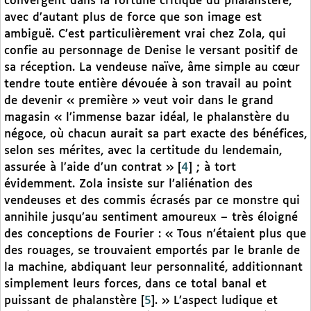
convergent dans la fortune critique du phalanstère,
avec d’autant plus de force que son image est
ambiguë. C’est particulièrement vrai chez Zola, qui
confie au personnage de Denise le versant positif de
sa réception. La vendeuse naïve, âme simple au cœur
tendre toute entière dévouée à son travail au point
de devenir « première » veut voir dans le grand
magasin « l’immense bazar idéal, le phalanstère du
négoce, où chacun aurait sa part exacte des bénéfices,
selon ses mérites, avec la certitude du lendemain,
assurée à l’aide d’un contrat »
[
4
]
; à tort
évidemment. Zola insiste sur l’aliénation des
vendeuses et des commis écrasés par ce monstre qui
annihile jusqu’au sentiment amoureux – très éloigné
des conceptions de Fourier : « Tous n’étaient plus que
des rouages, se trouvaient emportés par le branle de
la machine, abdiquant leur personnalité, additionnant
simplement leurs forces, dans ce total banal et
puissant de phalanstère
[
5
]
. » L’aspect ludique et