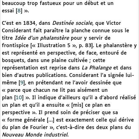
beaucoup trop fastueux pour un début et un
essai
[
8
]
».
C’est en 1834, dans
Destinée sociale
, que Victor
Considerant fait paraître la planche connue sous le
titre
Idée d’un phalanstère
pour y servir de
frontispice [« Illustration 5 », p. 83]. Le phalanstère y
est représenté en perspective, de face, entouré de
bosquets, dans une plaine cultivée ; cette
représentation est reprise dans
La Phalange
et dans
bien d’autres publications. Considerant l’a signée lui-
même
[
9
]
, en prétendant ne l’avoir dessinée que
« parce que chacun ne lit pas aisément un
plan
[
10
]
». Il indique d’ailleurs qu’il a d’abord réalisé
un plan et qu’il a ensuite « [mis] ce plan en
perspective ». Il prend soin de préciser que sa
« forme générale […] est exactement celle qui dérive
du plan de Fourier », c’est-à-dire des deux plans du
Nouveau Monde industriel
.