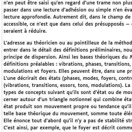
n’en peut être saisi qu’en regard d’une trame non plus 
passer dans une lecture d’adhésion ou simple n’en éva
lecture approfondie. Autrement dit, dans le champ de l
accessible, ce n’est que dans celui des présupposés — 
seraient à réduire.
L’adresse au théoricien ou au pointilleux de la méthode
entrer dans le détail des définitions préliminaires, n
principe de dispersion. Ainsi les bases théoriques du
définitions préalables : vibrations, phases, transitions
modulations et foyers. Elles peuvent être, dans une p
L’une décrirait des états (phases, modes, foyers, contr
(vibrations, transitions, essors, tons, modulations). L
types de concepts suivant qu’ils sont d’état ou de mo
cerner autour d’un triangle notionnel qui combine éta
état produit son mouvement propre ou tendance qu’il c
telle base théorique du mouvement, somme toute élém
Elle énonce tout d’abord qu’il n’y a pas de stabilité str
C’est ainsi, par exemple, que le foyer est décrit comm