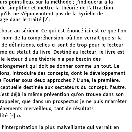
s pointilleux sur la méthode ; j’indiquerai à la
de simplifier et mettre la théorie de l’attraction
u’ils ne s’épouvantent pas de la kyrielle de
age dans le traité
[
2
]
.
hose au sérieux. Ce qui est énoncé ici est ce que l’on
u nom de la compréhension, où l’on verrait que si la
de définitions, celles-ci sont de trop pour le lecteur
 du statut du livre. Destiné au lecteur, le livre est
le lecteur d’une théorie n’a pas besoin des
 prolongement qui doit se donner comme un tout. Le
itions, introduire des concepts, dont le développement
re Fourier sous deux approches ? L’une, la première,
ptuelle destinée aux sectateurs du concept, l’autre,
? C’est déjà la même prévention qu’on trouve dans son
e rappeler, que dans un prospectus je ne puis m’arrêter
énements merveilleux, tant de résultats
lité
[
3
]
».
l’interprétation la plus malveillante qui verrait en