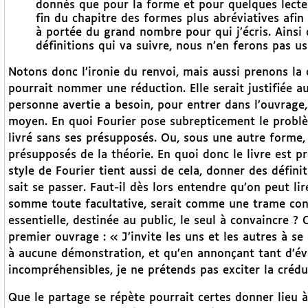
donnés que pour la forme et pour quelques lecteur
fin du chapitre des formes plus abréviatives afin 
à portée du grand nombre pour qui j’écris. Ainsi q
définitions qui va suivre, nous n’en ferons pas us
Notons donc l’ironie du renvoi, mais aussi prenons la c
pourrait nommer une réduction. Elle serait justifiée a
personne avertie a besoin, pour entrer dans l’ouvrage, 
moyen. En quoi Fourier pose subrepticement le problème
livré sans ses présupposés. Ou, sous une autre forme, 
présupposés de la théorie. En quoi donc le livre est
style de Fourier tient aussi de cela, donner des défin
sait se passer. Faut-il dès lors entendre qu’on peut li
somme toute facultative, serait comme une trame conce
essentielle, destinée au public, le seul à convaincre 
premier ouvrage : « J’invite les uns et les autres à s
à aucune démonstration, et qu’en annonçant tant d’év
incompréhensibles, je ne prétends pas exciter la crédu
Que le partage se répète pourrait certes donner lieu à 