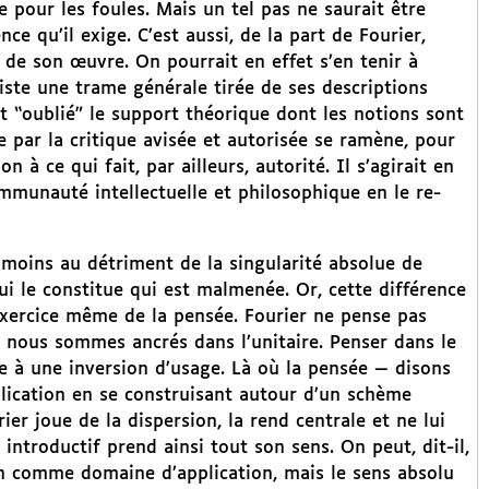
e pour les foules. Mais un tel pas ne saurait être
ce qu’il exige. C’est aussi, de la part de Fourier,
 de son œuvre. On pourrait en effet s’en tenir à
siste une trame générale tirée de ses descriptions
st “oublié” le support théorique dont les notions sont
 par la critique avisée et autorisée se ramène, pour
à ce qui fait, par ailleurs, autorité. Il s’agirait en
mmunauté intellectuelle et philosophique en le re-
nmoins au détriment de la singularité absolue de
qui le constitue qui est malmenée. Or, cette différence
’exercice même de la pensée. Fourier ne pense pas
 nous sommes ancrés dans l’unitaire. Penser dans le
e à une inversion d’usage. Là où la pensée — disons
plication en se construisant autour d’un schème
rier joue de la dispersion, la rend centrale et ne lui
ntroductif prend ainsi tout son sens. On peut, dit-il,
ion comme domaine d’application, mais le sens absolu