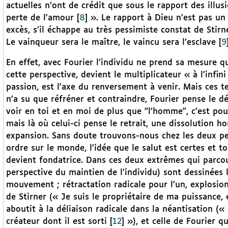
actuelles n’ont de crédit que sous le rapport des illu
perte de l’amour
[
8
]
». Le rapport à Dieu n’est pas un
excès, s’il échappe au très pessimiste constat de Stir
Le vainqueur sera le maître, le vaincu sera l’esclave
[
9
En effet, avec Fourier l’individu ne prend sa mesure qu
cette perspective, devient le multiplicateur « à l’infi
passion, est l’axe du renversement à venir. Mais ces te
n’a su que réfréner et contraindre, Fourier pense le dé
voir en toi et en moi de plus que "l’homme”, c’est pou
mais là où celui-ci pense le retrait, une dissolution 
expansion. Sans doute trouvons-nous chez les deux pen
ordre sur le monde, l’idée que le salut est certes et to
devient fondatrice. Dans ces deux extrêmes qui parcou
perspective du maintien de l’individu) sont dessinées 
mouvement ; rétractation radicale pour l’un, explosion 
de Stirner (« Je suis le propriétaire de ma puissance, 
aboutit à la déliaison radicale dans la néantisation («
créateur dont il est sorti
[
12
]
»), et celle de Fourier qu