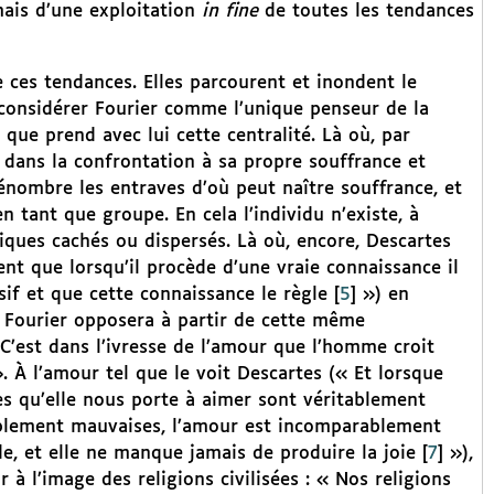
mais d’une exploitation
in fine
de toutes les tendances
 ces tendances. Elles parcourent et inondent le
 considérer Fourier comme l’unique penseur de la
que prend avec lui cette centralité. Là où, par
 dans la confrontation à sa propre souffrance et
énombre les entraves d’où peut naître souffrance, et
n tant que groupe. En cela l’individu n’existe, à
iques cachés ou dispersés. Là où, encore, Descartes
ent que lorsqu’il procède d’une vraie connaissance il
sif et que cette connaissance le règle
[
5
]
») en
, Fourier opposera à partir de cette même
’est dans l’ivresse de l’amour que l’homme croit
. À l’amour tel que le voit Descartes (« Et lorsque
ses qu’elle nous porte à aimer sont véritablement
tablement mauvaises, l’amour est incomparablement
de, et elle ne manque jamais de produire la joie
[
7
]
»),
 à l’image des religions civilisées : « Nos religions