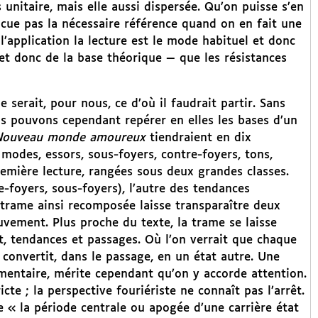
unitaire, mais elle aussi dispersée. Qu’on puisse s’en
cue pas la nécessaire référence quand on en fait une
’application la lecture est le mode habituel et donc
et donc de la base théorique — que les résistances
 serait, pour nous, ce d’où il faudrait partir. Sans
ous pouvons cependant repérer en elles les bases d’un
Nouveau monde amoureux
tiendraient en dix
, modes, essors, sous-foyers, contre-foyers, tons,
remière lecture, rangées sous deux grandes classes.
e-foyers, sous-foyers), l’autre des tendances
a trame ainsi recomposée laisse transparaître deux
uvement. Plus proche du texte, la trame se laisse
t, tendances et passages. Où l’on verrait que chaque
onvertit, dans le passage, en un état autre. Une
entaire, mérite cependant qu’on y accorde attention.
icte ; la perspective fouriériste ne connaît pas l’arrêt.
e « la période centrale ou apogée d’une carrière état