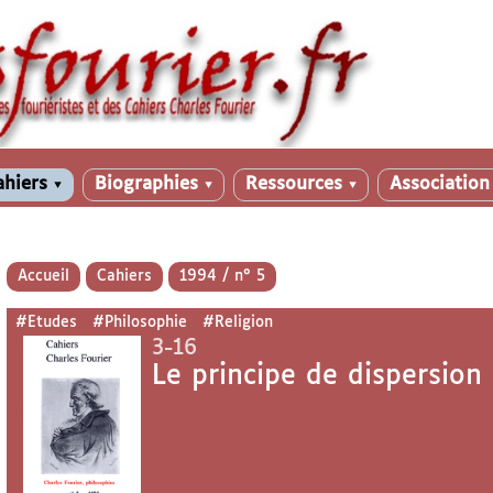
ahiers
Biographies
Ressources
Associatio
▼
▼
▼
Accueil
Cahiers
1994 / n° 5
#Etudes
#Philosophie
#Religion
3-16
Le principe de dispersion