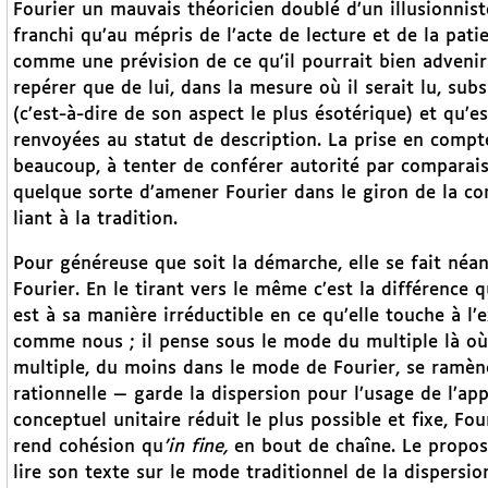
Fourier un mauvais théoricien doublé d’un illusionnist
franchi qu’au mépris de l’acte de lecture et de la patien
comme une prévision de ce qu’il pourrait bien advenir
repérer que de lui, dans la mesure où il serait lu, sub
(c’est-à-dire de son aspect le plus ésotérique) et qu’e
renvoyées au statut de description. La prise en compte
beaucoup, à tenter de conférer autorité par comparaison 
quelque sorte d’amener Fourier dans le giron de la co
liant à la tradition.
Pour généreuse que soit la démarche, elle se fait néa
Fourier. En le tirant vers le même c’est la différence 
est à sa manière irréductible en ce qu’elle touche à l
comme nous ; il pense sous le mode du multiple là où
multiple, du moins dans le mode de Fourier, se ramèn
rationnelle — garde la dispersion pour l’usage de l’ap
conceptuel unitaire réduit le plus possible et fixe, Fou
rend cohésion qu
’in fine,
en bout de chaîne. Le propos i
lire son texte sur le mode traditionnel de la dispers