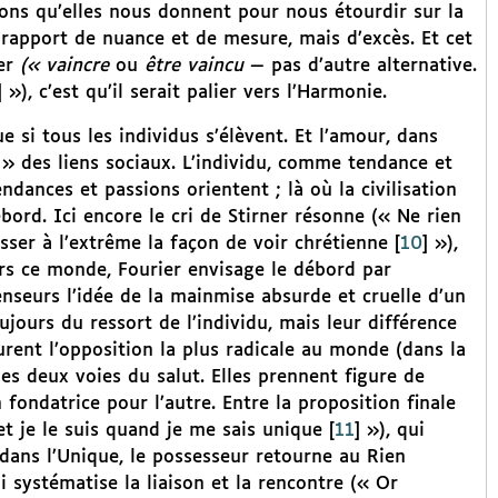
sions qu’elles nous donnent pour nous étourdir sur la
 rapport de nuance et de mesure, mais d’excès. Et cet
ner
(« vaincre
ou
être vaincu
— pas d’autre alternative.
]
»), c’est qu’il serait palier vers l’Harmonie.
e si tous les individus s’élèvent. Et l’amour, dans
ni » des liens sociaux. L’individu, comme tendance et
ndances et passions orientent ; là où la civilisation
bord. Ici encore le cri de Stirner résonne (« Ne rien
sser à l’extrême la façon de voir chrétienne
[
10
]
»),
hors ce monde, Fourier envisage le débord par
seurs l’idée de la mainmise absurde et cruelle d’un
ujours du ressort de l’individu, mais leur différence
rent l’opposition la plus radicale au monde (dans la
les deux voies du salut. Elles prennent figure de
fondatrice pour l’autre. Entre la proposition finale
et je le suis quand je me sais unique
[
11
]
»), qui
 dans l’Unique, le possesseur retourne au Rien
i systématise la liaison et la rencontre (« Or