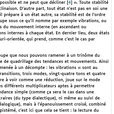
 possible et ne peut que décliner
[
4
]
». Toute stabilité
inaison. D’autre part, tout état n’est pas en soi une
il prépare à un état autre, sa stabilité est de l’ordre
upe sous ce qu’il nomme par exemple vibrations, ou
ens du mouvement interne (en ascendant ou
ons internes à chaque état. En dernier lieu, deux états
luri-orientée, qui prend, comme c’est le cas par
découpe que nous pouvons ramener à un trinôme du
e de quadrillage des tendances et mouvements. Ainsi
ramenée à un décompte : les vibrations « sont au
ansitions, trois modes, vingt-quatre tons et quatre
tre à voir comme une réduction, joue sur le mode
es différents multiplicateurs aptes à permettre
tendance simple (comme ça sera le cas dans une
raires (du type dialectique), ni même au suivi de
éalogique), mais à l’épanouissement croisé, combiné
istémé, c’est ici que cela se tient : la lecture du