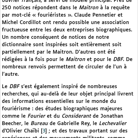
ouvrier français
, a servi de modèle principal. Près de
250 notices répondent dans le
Maitron
à la requête
par mot-clé « fouriéristes ». Claude Pennetier et
Michel Cordillot ont rendu possible une association
fructueuse entre les deux entreprises biographiques.
Un nombre conséquent de notices de notre
dictionnaire sont inspirées soit entièrement soit
partiellement par le Maitron. D’autres ont été
rédigées à la fois pour le
Maitron
et pour le
DBF
. De
nombreux renvois permettent de circuler de l’un à
l’autre.
Le
DBF
s’est également inspiré de nombreuses
recherches, qui au-delà de leur objet principal livrent
des informations essentielles sur le monde du
fouriérisme : des études biographiques majeures
comme le
Fourier
et du
Considerant
de Jonathan
Beecher, le
Bureau
de Gabrielle Rey, le
Lechevalier
d’Olivier Chaïbi
[
3
]
; et des travaux portant sur des