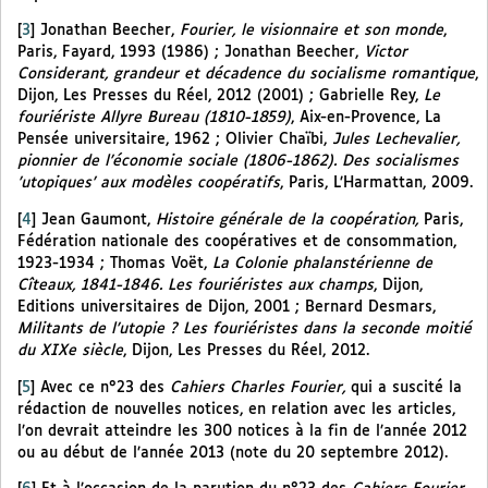
[
3
]
Jonathan Beecher,
Fourier, le visionnaire et son monde
,
Paris, Fayard, 1993 (1986) ; Jonathan Beecher,
Victor
Considerant, grandeur et décadence du socialisme romantique
,
Dijon, Les Presses du Réel, 2012 (2001) ; Gabrielle Rey,
Le
fouriériste Allyre Bureau (1810-1859)
, Aix-en-Provence, La
Pensée universitaire, 1962 ; Olivier Chaïbi,
Jules Lechevalier,
pionnier de l’économie sociale (1806-1862). Des socialismes
’utopiques’ aux modèles coopératifs
, Paris, L’Harmattan, 2009.
[
4
]
Jean Gaumont,
Histoire générale de la coopération,
Paris,
Fédération nationale des coopératives et de consommation,
1923-1934 ; Thomas Voët,
La Colonie phalanstérienne de
Cîteaux, 1841-1846. Les fouriéristes aux champs
, Dijon,
Editions universitaires de Dijon, 2001 ; Bernard Desmars,
Militants de l’utopie ? Les fouriéristes dans la seconde moitié
du XIXe siècle
, Dijon, Les Presses du Réel, 2012.
[
5
]
Avec ce n°23 des
Cahiers Charles Fourier,
qui a suscité la
rédaction de nouvelles notices, en relation avec les articles,
l’on devrait atteindre les 300 notices à la fin de l’année 2012
ou au début de l’année 2013 (note du 20 septembre 2012).