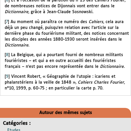
[
6
]
Et à l’occasion de la parution du n°23 des
Cahiers Fourier
,
de nombreuses notices de Dijonnais vont entrer dans le
Dictionnaire,
grâce à Jean-Claude Sosnowski.
[
7
]
Au moment où paraîtra ce numéro des
Cahiers
, cela aura
déjà un peu changé, puisqu’en relation avec l’article sur la
dernière phase du fouriérisme militant, des notices concernant
les disciples des années 1880-1930 seront insérées dans le
Dictionnaire
.
[
8
]
La Belgique, qui a pourtant fourni de nombreux militants
fouriéristes – et qui a en outre accueilli des fouriéristes
français – n’est pas encore représentée dans le
Dictionnaire
.
[
9
]
Vincent Robert, « Géographie de l’utopie : icariens et
phalanstériens à la veille de 1848 »,
Cahiers Charles Fourier
,
n°10, 1999, p. 60-75 ; en particulier la carte p. 70.
Autour des mêmes sujets
Catégories :
Etudes