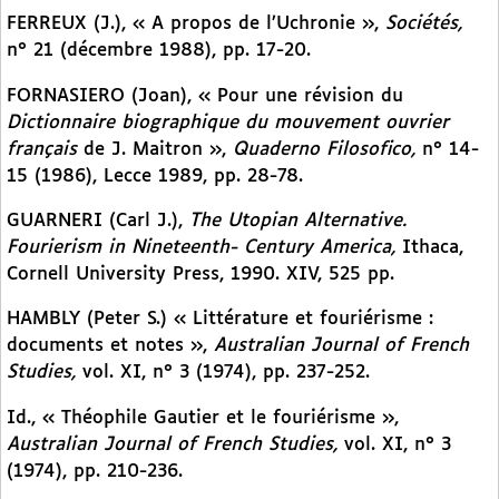
FERREUX (J.), « A propos de l’Uchronie »,
Sociétés,
n° 21 (décembre 1988), pp. 17-20.
FORNASIERO (Joan), « Pour une révision du
Dictionnaire biographique du mouvement ouvrier
français
de J. Maitron »,
Quaderno Filosofico,
n° 14-
15 (1986), Lecce 1989, pp. 28-78.
GUARNERI (Carl J.),
The Utopian Alternative.
Fourierism in Nineteenth- Century America,
Ithaca,
Cornell University Press, 1990. XIV, 525 pp.
HAMBLY (Peter S.) « Littérature et fouriérisme :
documents et notes »,
Australian Journal of French
Studies,
vol. XI, n° 3 (1974), pp. 237-252.
Id., « Théophile Gautier et le fouriérisme »,
Australian Journal of French Studies,
vol. XI, n° 3
(1974), pp. 210-236.