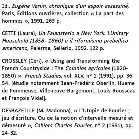
Id.,
Eugène Varlin, chronique d’un espoir assassiné,
Paris, Éditions ouvrières, collection « La part des
hommes », 1991. 263 p.
CETTI (Laura),
Un Falansterio a New York. LUnitary
Household (1858- 1860) e il riformismo prebellico
americano
, Palerme, Sellerio, 1992. 122 p.
CROSSLEY (Ceri), « Using and Transforming the
French Countryside : The
Colonies agricoles
(1820-
1850) »,
French Studies,
vol. XLV, n° 1 (1991), pp. 36-
54. [étudie notamment Jean-Frédéric Oberlin, Hueme
de Pommeuse, Villeneuve-Bargemont, Louis Rousseau
et François Vidal].
DESBAZEILLE (M. Madonna), « L’Utopie de Fourier ;
jeu d’écriture. Ou de la notion d’intervalle mesuré et
démesuré »,
Cahiers Charles Fourier
, n° 2 (1991), pp.
24-32.