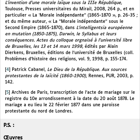
L’invention d’une morale laïque sous la IIIe République,
Toulouse, Presses universitaires du Mirail, 2008, 264 p., et en
particulier « La ‘Morale indépendante’’ (1865-1870 », p. 26-35 ;
et du même auteur, « La ‘’Morale indépendante’’ sous le
Second Empire (1865-1870), dans
L’intelligentsia européenne
en mutation (1850-1875), Darwin, le Syllabus et leurs
conséquences. Actes du colloque orgnaisé à l’université libre
de Bruxelles, les 13 et 14 mars 1998
, édités par Alain
Dierkens, Bruxelles, éditions de l’université de Bruxelles (coll.
Problèmes d’histoire des religions, vol. 9, 1998, p. 155-174.
[
4
]
Patrick Cabanel,
Le Dieu de la République. Aux sources
protestantes de la laïcité (1860-1900)
, Rennes, PUR, 2003, p.
142.
[
5
]
Archives de Paris, transcription de l’acte de mariage sur le
registre du 10e arrondissement à la date du 20 août 1878. Le
mariage a eu lieu le 22 février 1877 dans une paroisse
protestante du nord de Londres.
P.S. :
Œuvres