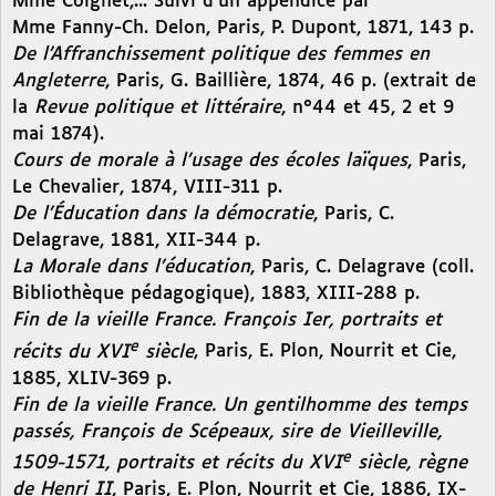
Mme Coignet,... Suivi d’un appendice par
Mme Fanny-Ch. Delon, Paris, P. Dupont, 1871, 143 p.
De l’Affranchissement politique des femmes en
Angleterre
, Paris, G. Baillière, 1874, 46 p. (extrait de
la
Revue politique et littéraire
, n°44 et 45, 2 et 9
mai 1874).
Cours de morale à l’usage des écoles laïques
, Paris,
Le Chevalier, 1874, VIII-311 p.
De l’Éducation dans la démocratie
, Paris, C.
Delagrave, 1881, XII-344 p.
La Morale dans l’éducation
, Paris, C. Delagrave (coll.
Bibliothèque pédagogique), 1883, XIII-288 p.
Fin de la vieille France. François Ier, portraits et
e
récits du XVI
siècle
, Paris, E. Plon, Nourrit et Cie,
1885, XLIV-369 p.
Fin de la vieille France. Un gentilhomme des temps
passés, François de Scépeaux, sire de Vieilleville,
e
1509-1571, portraits et récits du XVI
siècle, règne
de Henri II
, Paris, E. Plon, Nourrit et Cie, 1886, IX-