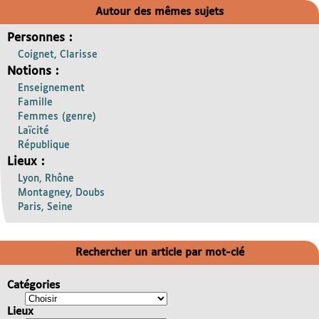
Autour des mêmes sujets
Personnes :
Coignet, Clarisse
Notions :
Enseignement
Famille
Femmes (genre)
Laïcité
République
Lieux :
Lyon, Rhône
Montagney, Doubs
Paris, Seine
Rechercher un article par mot-clé
Catégories
Lieux