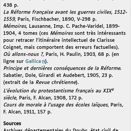
438 p.
La Réforme française avant les guerres civiles, 1512-
1559
, Paris, Fischbacher, 1890, V-298 p.
Mémoires,
Lausanne, Imp. C. Pache-Varidel, 1899-
1904, 4 tomes (ces
Mémoires
sont très intéressants
pour retracer l’itinéraire intellectuel de Clarisse
Coignet, mais comportent des erreurs factuelles).
Où allons-nous ?,
Paris, H. Paulin, 1903, 68 p. (en
ligne sur
Gallica
).
Principe et dernières conséquences de la Réforme
.
Sabatier, Dole, Girardi et Audebert, 1905, 23 p.
(extrait de la
Revue chrétienne
).
e
L’évolution du protestantisme français au XIX
siècle
, Paris, F. Alcan, 1908, 172 p.
Cours de morale à l’usage des écoles laïques
, Paris,
F. Alcan, 1911, 157 p.
Sources
Archives départementales du Doubs, état civil de