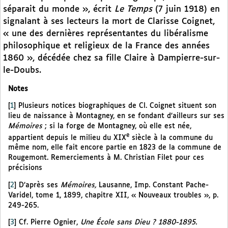
séparait du monde », écrit
Le Temps
(7 juin 1918) en
signalant à ses lecteurs la mort de Clarisse Coignet,
« une des dernières représentantes du libéralisme
philosophique et religieux de la France des années
1860 », décédée chez sa fille Claire à Dampierre-sur-
le-Doubs.
Notes
[
1
]
Plusieurs notices biographiques de Cl. Coignet situent son
lieu de naissance à Montagney, en se fondant d’ailleurs sur ses
Mémoires
; si la forge de Montagney, où elle est née,
e
appartient depuis le milieu du XIX
siècle à la commune du
même nom, elle fait encore partie en 1823 de la commune de
Rougemont. Remerciements à M. Christian Filet pour ces
précisions
[
2
]
D’après ses
Mémoires,
Lausanne, Imp. Constant Pache-
Varidel, tome 1, 1899, chapitre XII, « Nouveaux troubles », p.
249-265.
[
3
]
Cf. Pierre Ognier,
Une École sans Dieu ? 1880-1895.